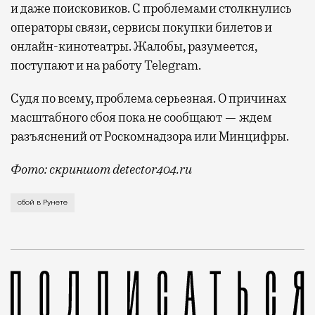
и даже поисковиков. С проблемами столкнулись
операторы связи, сервисы покупки билетов и
онлайн-кинотеатры. Жалобы, разумеется,
поступают и на работу Telegram.
Судя по всему, проблема серьезная. О причинах
масштабного сбоя пока не сообщают — ждем
разъяснений от Роскомнадзора или Минцифры.
Фото: скриншот detector404.ru
Если не открывается Telegram, все уже давно привы
сбой в Рунете