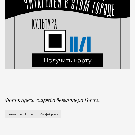
Фото: пресс-служба девелопера Forma
Корпус скульптуры и лепки Изофабрики на Часовой 
девелопер Forma
Изофабрика