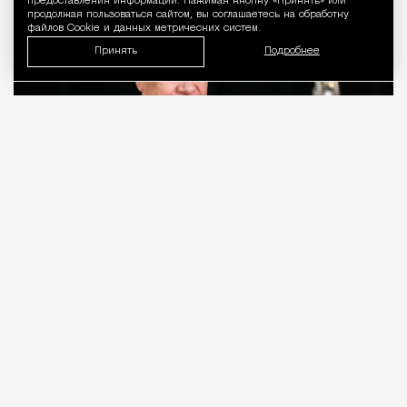
предоставления информации. Нажимая кнопку «Принять» или
продолжая пользоваться сайтом, вы соглашаетесь на обработку
файлов Cookie и данных метрических систем.
Принять
Подробнее
07.08.2026
2 мин. чтения
Об этом народный артист России и джазмен
Игорь Бутман
рассказал
сегодня в интервью
«РИА Новости». По его словам, сейчас команда
серьезно прорабатывает проект первого в стране
специализированного эстрадно-джазового вуза, а
одной из площадок для него рассматривают