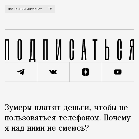
Мобильный оператор Т2 завершил работы по увеличе
мобильный интернет
Т2
Реклама
Редакция Москвич Mag
Зумеры платят деньги, чтобы не
Город
пользоваться телефоном. Почему
я над ними не смеюсь?