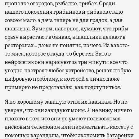
прополке огородов, рыбалке, грибах. Среди
нашего поколения грибников и рыбаков стало
совсем мало, а дача теперь не для грядок, а для
шашлыка. Зумеры, наверное, думают, что грибы
сразу вырастают в банках, а шашлыки делают в
ресторанах… даже не понятно, из чего. Из какого-
то мяса, которое откуда-то берется. Зато в
нейросетях они нарисуют за три минуты все что
угодно, настроят любое устройство, решат любую
цифровую проблему, к которой я лично даже
примерно не представляю, как подступиться.
Я по-хорошему завидую этим их навыкам. Но не
уверен, что они завидуют моим. Я не вижу ничего
плохого в том, что они не умеют пользоваться
дисковым телефоном или перематывать кассету с
помощью карандаша, чтобы экономить батарейки