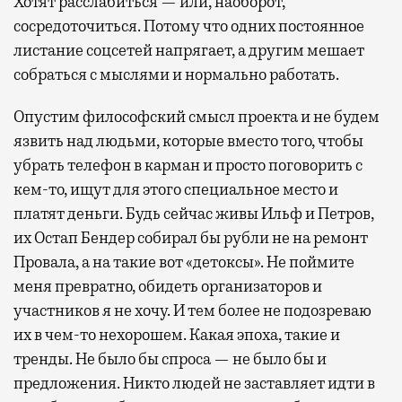
Хотят расслабиться — или, наоборот,
сосредоточиться. Потому что одних постоянное
листание соцсетей напрягает, а другим мешает
собраться с мыслями и нормально работать.
Опустим философский смысл проекта и не будем
язвить над людьми, которые вместо того, чтобы
убрать телефон в карман и просто поговорить с
кем-то, ищут для этого специальное место и
платят деньги. Будь сейчас живы Ильф и Петров,
их Остап Бендер собирал бы рубли не на ремонт
Провала, а на такие вот «детоксы». Не поймите
меня превратно, обидеть организаторов и
участников я не хочу. И тем более не подозреваю
их в чем-то нехорошем. Какая эпоха, такие и
тренды. Не было бы спроса — не было бы и
предложения. Никто людей не заставляет идти в