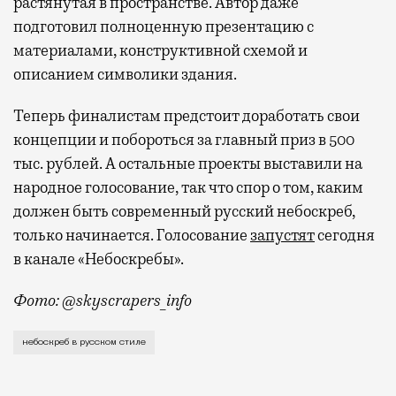
растянутая в пространстве. Автор даже
подготовил полноценную презентацию с
материалами, конструктивной схемой и
описанием символики здания.
Теперь финалистам предстоит доработать свои
концепции и побороться за главный приз в 500
тыс. рублей. А остальные проекты выставили на
народное голосование, так что спор о том, каким
должен быть современный русский небоскреб,
только начинается. Голосование
запустят
сегодня
в канале «Небоскребы».
Фото: @skyscrapers_info
Пока эксперты спорят, существует ли вообще совре
небоскреб в русском стиле