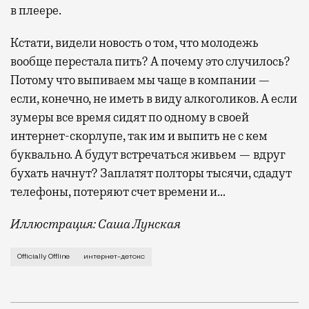
в плеере.
Кстати, видели новость о том, что молодежь
вообще перестала пить? А почему это случилось?
Потому что выпиваем мы чаще в компании —
если, конечно, не иметь в виду алкоголиков. А если
зумеры все время сидят по одному в своей
интернет-скорлупе, так им и выпить не с кем
буквально. А будут встречаться живьем — вдруг
бухать начнут? Заплатят полторы тысячи, сдадут
телефоны, потеряют счет времени и…
Иллюстрация: Саша Лунская
Когда только начались проблемы с мобильным и вообщ
Officially Offline
интернет-детокс