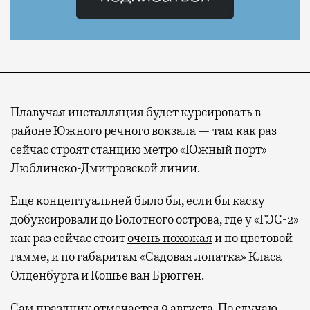
Плавучая инсталляция будет курсировать в
районе Южного речного вокзала — там как раз
сейчас строят станцию метро «Южный порт»
Люблинско-Дмитровской линии.
Еще концептуальней было бы, если бы каску
добуксировали до Болотного острова, где у «ГЭС-2»
как раз сейчас стоит
очень похожая
и по цветовой
гамме, и по габаритам «Садовая лопатка» Класа
Олденбурга и Кошье ван Брюгген.
Сам праздник отмечается 9 августа. По случаю