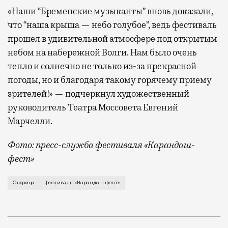
«Наши “Бременские музыканты” вновь доказали,
что “наша крыша — небо голубое”, ведь фестиваль
прошел в удивительной атмосфере под открытым
небом на набережной Волги. Нам было очень
тепло и солнечно не только из-за прекрасной
погоды, но и благодаря такому горячему приему
зрителей!» — подчеркнул художественный
руководитель Театра Моссовета Евгений
Марчелли.
Фото: пресс-служба фестиваля «Карандаш-
фест»
В минувший уикенд маленькая Старица в Тверской об
Старица
фестиваль «Карандаш-фест»