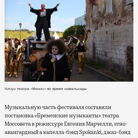
Клоун театра «Микос» во время кавалькады
Музыкальную часть фестиваля составили
постановка «Бременские музыканты» театра
Моссовета в режиссуре Евгения Марчелли, этно-
авангардный а капелла-бэнд Spokanki, джаз-бэнд