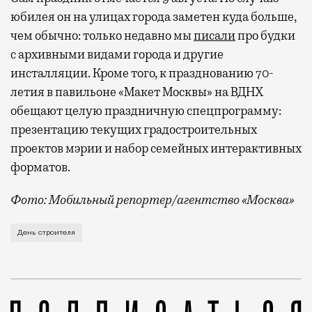
юбилея он на улицах города заметен куда больше,
чем обычно: только недавно мы
писали
про будки
с архивными видами города и другие
инсталляции. Кроме того, к празднованию 70-
летия в павильоне «Макет Москвы» на ВДНХ
обещают целую праздничную спецпрограмму:
презентацию текущих градостроительных
проектов мэрии и набор семейных интерактивных
форматов.
Фото: Мобильный репортер/агентство «Москва»
Это каска в фирменных цветах департамента строит
День строителя