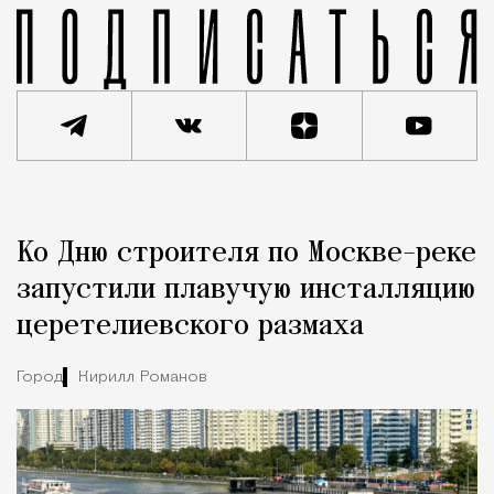
Реклама
Редакция Москвич Mag
Ко Дню строителя по Москве-реке
Город
запустили плавучую инсталляцию
церетелиевского размаха
Город
Кирилл Романов