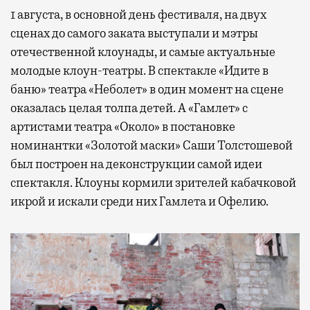
1 августа, в основной день фестиваля, на двух
сценах до самого заката выступали и мэтры
отечественной клоунады, и самые актуальные
молодые клоун-театры. В спектакле «Идите в
баню» театра «Неболет» в один момент на сцене
оказалась целая толпа детей. А «Гамлет» с
артистами театра «Около» в постановке
номинантки «Золотой маски» Саши Толстошевой
был построен на деконструкции самой идеи
спектакля. Клоуны кормили зрителей кабачковой
икрой и искали среди них Гамлета и Офелию.