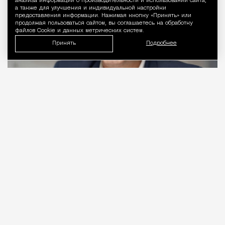
анализа информации о производительности и использовании сайта,
а также для улучшения и индивидуальной настройки
предоставления информации. Нажимая кнопку «Принять» или
продолжая пользоваться сайтом, вы соглашаетесь на обработку
файлов Cookie и данных метрических систем.
Принять
Подробнее
06.08.2026
2 мин. чтения
Видео с репликой из интервью народного
избранника блогеру Амирану Сардарову
быстро
разошлось
по сети — вероятно, не в
последнюю очередь из-за жизнерадостного,
заливистого смеха, которым он сопровождает свою
констатацию. Отсмеявшись, он уточняет, что это
смех сквозь слезы: «В Москве это 100%
невозможно, а в регионах еще хуже. Ни ставку в