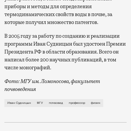
приборы и методы для определения
термодинамических свойств воды в почве, за
которые получил множество патентов.
В 2005 году за работу по созданию и реализации
программы Иван Судницын был удостоен Премии
Президента РФ в области образования. Всего он
написал более 200 научных публикаций, в том
числе монографий.
Фото: МГУ им. Ломоносова, факультет
почвоведения
Профессора МГУ нашла в квартире его 67-летняя пле
Иван Судницын
МГУ
почвовед
профессор
физик