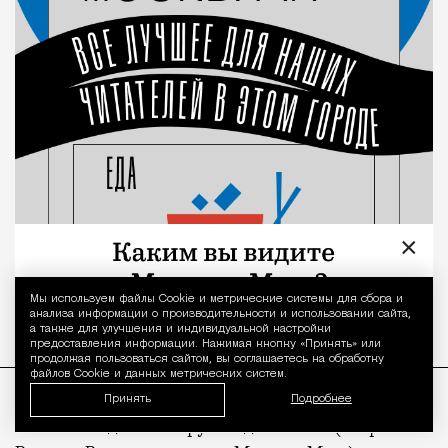
×
Мы используем файлы Сookie и метрические системы для сбора и
Уведомление 
анализа информации о производительности и использовании сайта,
а также для улучшения и индивидуальной настройки
предоставления информации. Нажимая кнопку «Принять» или
продолжая пользоваться сайтом, вы соглашаетесь на обработку
файлов Cookie и данных метрических систем.
Принять
Подробнее
Всем моим детством руководила мама (актриса