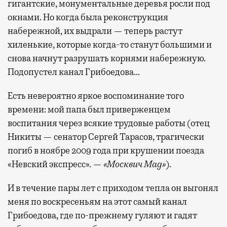
гигантские, монументальные деревья росли под
окнами. Но когда была реконструкция
набережной, их выдрали — теперь растут
хиленькие, которые когда-то станут большими и
снова начнут разрушать корнями набережную.
Подопустел канал Грибоедова…
Есть невероятно яркое воспоминание того
времени: мой папа был приверженцем
воспитания через всякие трудовые работы (отец
Никиты — сенатор Сергей Тарасов, трагически
погиб в ноябре 2009 года при крушении поезда
«Невский экспресс». —
«Москвич Mag»
).
И в течение пары лет с приходом тепла он выгонял
меня по воскресеньям на этот самый канал
Грибоедова, где по-прежнему гуляют и гадят