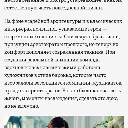
нечто временное и быстро устаревающее, а как на
естественную часть повседневной жизни.
На фоне усадебной архитектуры и в классических
интерьерах появились узнаваемые герои —
современные гедонисты. Они ведут образ жизни,
присущий аристократам прошлого, но теперь их
комфорт дополняет современная техника. При
создании рекламной кампании команда
вдохновлялась классическими работами
художников в стиле барокко, которые часто
изображали веселящиеся компании, музыкантов,
праздных аристократов. Важно было запечатлеть
жизнь, моменты наслаждения, сделать это ярко,
но не вычурно.