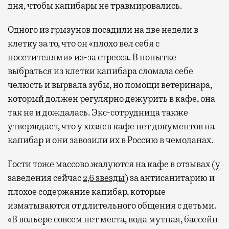
дня, чтобы капибары не травмировались.
Одного из грызунов посадили на две недели в
клетку за то, что он «плохо вел себя с
посетителями» из-за стресса. В попытке
выбраться из клетки капибара сломала себе
челюсть и вырвала зубы, но помощи ветеринара,
который должен регулярно дежурить в кафе, она
так не и дождалась. Экс-сотрудница также
утверждает, что у хозяев кафе нет документов на
капибар и они завозили их в Россию в чемоданах.
Гости тоже массово жалуются на кафе в отзывах (у
заведения сейчас
2,6 звезды
) за антисанитарию и
плохое содержание капибар, которые
изматываются от длительного общения с детьми.
«В вольере совсем нет места, вода мутная, бассейн