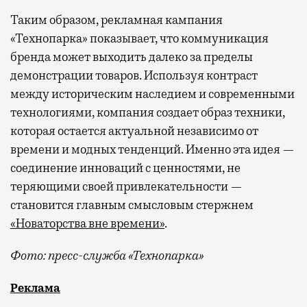
Таким образом, рекламная кампания
«Технопарка» показывает, что коммуникация
бренда может выходить далеко за пределы
демонстрации товаров. Используя контраст
между историческим наследием и современными
технологиями, компания создает образ техники,
которая остается актуальной независимо от
времени и модных тенденций. Именно эта идея —
соединение инноваций с ценностями, не
теряющими своей привлекательности —
становится главным смысловым стержнем
«Новаторства вне времени»
.
Фото: пресс-служба «Технопарка»
Рекламные кампании техники редко выходят за рамк
Реклама