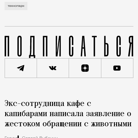
технопарк
Реклама
Редакция Москвич Mag
Экс-сотрудница кафе с
Город
капибарами написала заявление о
жестоком обращении с животными