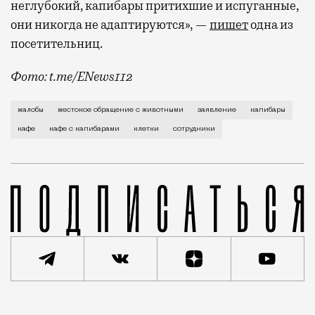
неглубокий, капибары притихшие и испуганные,
они никогда не адаптируются», —
пишет
одна из
посетительниц.
Фото: t.me/ENews112
С момента открытия нового контактного кафе с капи
жалобы
жестокое обращение с животными
заявление
капибары
кафе
кафе с капибарами
клетки
сотрудники