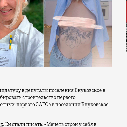
ббировать строительство первого
тных, первого ЗАГСа в поселении Внуковское
ях
. Ей стали писать: «Мечеть строй у себя в