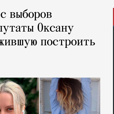
 с выборов
путаты Оксану
ожившую построить