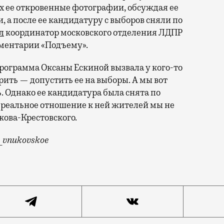
х ее откровенные фотографии, обсуждая ее
 а после ее кандидатуру с выборов сняли по
л
координатор московского отделения ЛДПР
ментарии «Подъему».
программа Оксаны Ескиной вызвала у кого-то
рить — допустить ее на выборы. А мы вот
. Однако ее кандидатура была снята по
реальное отношение к ней жителей мы не
ова-Крестовского.
t_vnukovskoe
уру в депутаты поселения Внуковское в Новой Москве