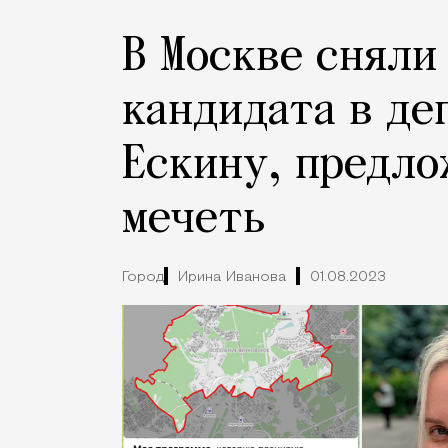
В Москве сняли
кандидата в де
Ескину, предл
мечеть
Город
Ирина Иванова
01.08.2023