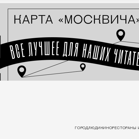
ГОРОД
ЛЮДИ
КИНО
РЕСТОРАНЫ 