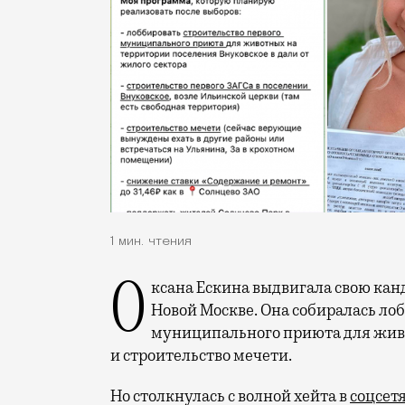
1 мин. чтения
Оксана Ескина выдвигала свою кандидатуру в депутаты поселения Внуковское в
Новой Москве. Она собиралась ло
муниципального приюта для живо
и строительство мечети.
Но столкнулась с волной хейта в
соцсет