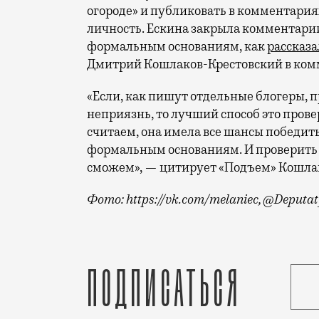
огороде» и публиковать в комментария
личность. Ескина закрыла комментарии,
формальным основаниям, как
рассказа
Дмитрий Кошлаков-Крестовский в ком
«Если, как пишут отдельные блогеры, 
неприязнь, то лучший способ это прове
считаем, она имела все шансы победить
формальным основаниям. И проверить 
сможем», — цитирует «Подъем» Кошлак
Фото: https://vk.com/melaniec, @Deputa
Оксана Ескина выдвигала свою кандидат
Подписаться