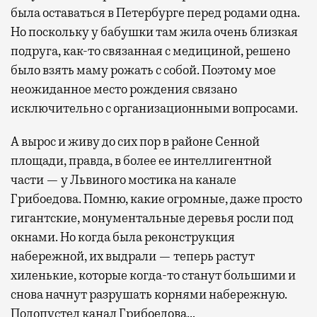
была оставаться в Петербурге перед родами одна.
Но поскольку у бабушки там жила очень близкая
подруга, как-то связанная с медициной, решено
было взять маму рожать с собой. Поэтому мое
неожиданное место рождения связано
исключительно с организационными вопросами.
А вырос и живу до сих пор в районе Сенной
площади, правда, в более ее интеллигентной
части — у Львиного мостика на канале
Грибоедова. Помню, какие огромные, даже просто
гигантские, монументальные деревья росли под
окнами. Но когда была реконструкция
набережной, их выдрали — теперь растут
хиленькие, которые когда-то станут большими и
снова начнут разрушать корнями набережную.
Подопустел канал Грибоедова…