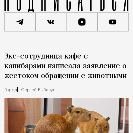
Реклама
Редакция Москвич Mag
Экс-сотрудница кафе с
Город
капибарами написала заявление о
жестоком обращении с животными
Город
Сергей Рыбачук