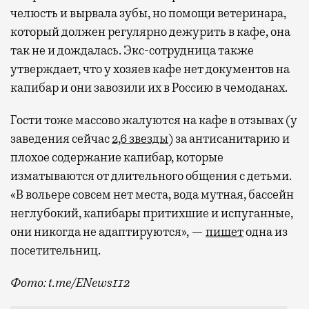
челюсть и вырвала зубы, но помощи ветеринара,
который должен регулярно дежурить в кафе, она
так не и дождалась. Экс-сотрудница также
утверждает, что у хозяев кафе нет документов на
капибар и они завозили их в Россию в чемоданах.
Гости тоже массово жалуются на кафе в отзывах (у
заведения сейчас
2,6 звезды
) за антисанитарию и
плохое содержание капибар, которые
изматываются от длительного общения с детьми.
«В вольере совсем нет места, вода мутная, бассейн
неглубокий, капибары притихшие и испуганные,
они никогда не адаптируются», —
пишет
одна из
посетительниц.
Фото: t.me/ENews112