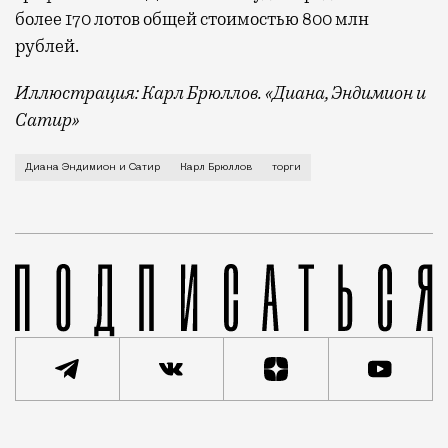
более 170 лотов общей стоимостью 800 млн
рублей.
Иллюстрация: Карл Брюллов. «Диана, Эндимион и
Сатир»
Речь идет о картине Карла Брюллова «Диана, Эндими
Диана Эндимион и Сатир
Карл Брюллов
торги