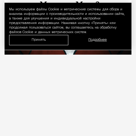
Мы используем файлы Сookie и метрические системы для сбора и
Уведомление 
анализа информации о производительности и использовании сайта,
а также для улучшения и индивидуальной настройки
предоставления информации. Нажимая кнопку «Принять» или
продолжая пользоваться сайтом, вы соглашаетесь на обработку
файлов Cookie и данных метрических систем.
Принять
Подробнее
08.08.2026
7 мин. чтения
О рождении за границей благодаря бабушке
Алисе Фрейндлих, о папе, который устраивал
трудотерапию, заставляя убирать за собаками на
улице, об изменениях в театре «На Страстном» и о
своем настоящем семейном кино.
ПРОДОЛЖЕНИЕ НИЖЕ