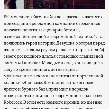
PR-менеджер Евгения Хохлова рассказывает, что
при создании рекламной кампании стремились
показать понятные сценарии богемы,
взаимодействующей с современной техникой. Так
появились герои историй. Девушка, которая перед
важным светским раутом решает отпарить шлейф
своего роскошного платья с помощью гладильной
системы Laurastar. Молодые люди, отдыхающие в
саду во время знойного летнего дня с
музыкальным аккомпанементом от портативной
колонки «Яндекса». Компания, которая после
яркого и бурного бала приводит в порядок
пространство с помощью современного пылесоса
Roborock. В этом есть немного иронии, но именно
она делает образы ярче и понятнее. При этом