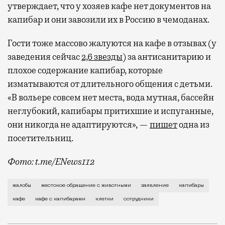
утверждает, что у хозяев кафе нет документов на
капибар и они завозили их в Россию в чемоданах.
Гости тоже массово жалуются на кафе в отзывах (у
заведения сейчас
2,6 звезды
) за антисанитарию и
плохое содержание капибар, которые
изматываются от длительного общения с детьми.
«В вольере совсем нет места, вода мутная, бассейн
неглубокий, капибары притихшие и испуганные,
они никогда не адаптируются», —
пишет
одна из
посетительниц.
Фото: t.me/ENews112
С момента открытия нового контактного кафе с капи
жалобы
жестокое обращение с животными
заявление
капибары
кафе
кафе с капибарами
клетки
сотрудники