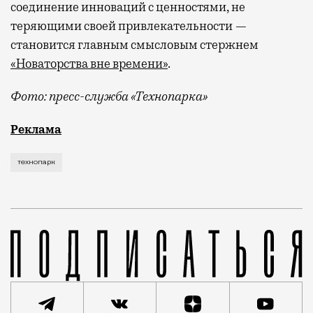
соединение инноваций с ценностями, не
теряющими своей привлекательности —
становится главным смысловым стержнем
«Новаторства вне времени»
.
Фото: пресс-служба «Технопарка»
Рекламные кампании техники редко выходят за рамк
Реклама
технопарк