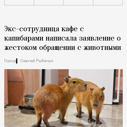
Реклама
Редакция Москвич Mag
Экс-сотрудница кафе с
Город
капибарами написала заявление о
жестоком обращении с животными
Город
Сергей Рыбачук