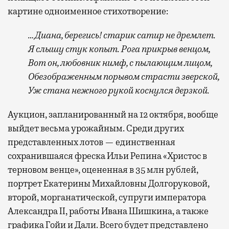
картине одноименное стихотворение:
… Диана, берегись! старик сатир не дремлет.
Я слышу стук копыт. Рога прикрыв венцом,
Вот он, любовник нимф, с пылающим лицом,
Обезображенным порывом страсти зверской,
Уж стана нежного рукой коснулся дерзкой.
Аукцион, запланированный на 12 октября, вообще
выйдет весьма урожайным. Среди других
представленных лотов — единственная
сохранившаяся фреска Ильи Репина «Христос в
терновом венце», оцененная в 35 млн рублей,
портрет Екатерины Михайловны Долгоруковой,
второй, морганатической, супруги императора
Александра II, работы Ивана Шишкина, а также
графика Гойи и Дали. Всего будет представлено