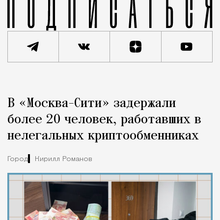
Реклама
Редакция Москвич Mag
В «Москва-Сити» задержали
Город
более 20 человек, работавших в
нелегальных криптообменниках
Город
Кирилл Романов