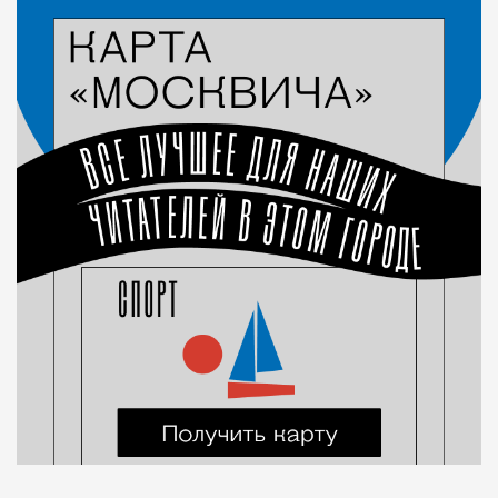
Город