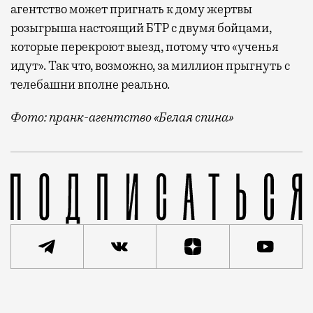
агентство может пригнать к дому жертвы
розыгрыша настоящий БТР с двумя бойцами,
которые перекроют выезд, потому что «ученья
идут». Так что, возможно, за миллион прыгнуть с
телебашни вполне реально.
Фото: пранк-агентство «Белая спина»
Недавно в городе появилось необычное предложение
Статья
Андрей Молчанов