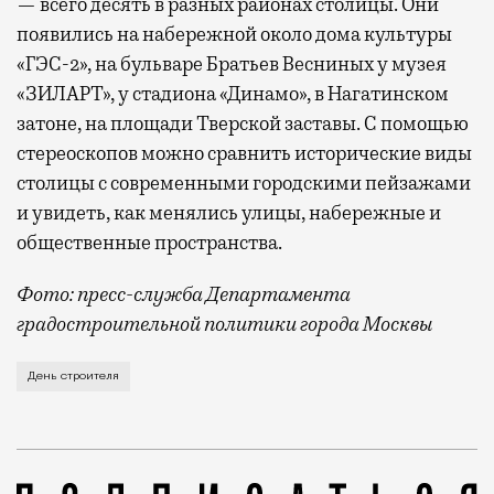
— всего десять в разных районах столицы. Они
появились на набережной около дома культуры
«ГЭС-2», на бульваре Братьев Весниных у музея
«ЗИЛАРТ», у стадиона «Динамо», в Нагатинском
затоне, на площади Тверской заставы. С помощью
стереоскопов можно сравнить исторические виды
столицы с современными городскими пейзажами
и увидеть, как менялись улицы, набережные и
общественные пространства.
Фото: пресс-служба Департамента
градостроительной политики города Москвы
В этом году профессиональный праздник День строи
День строителя