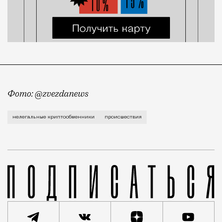
Фото: @zvezdanews
В деловом центре «Москва-Сити» силовики задержал
нелегальные криптообменники
происшествия