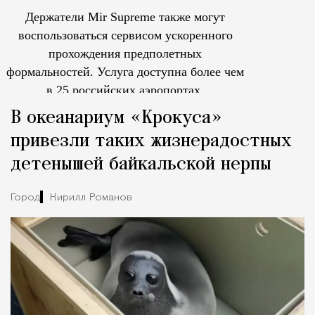
Держатели Mir Supreme также могут
воспользоваться сервисом ускоренного
прохождения предполетных
формальностей.
Услуга доступна более чем
в 25 российских аэропортах.
Tcпециальный проектКаждый москвич знает — отпуск нач
В океанариум «Крокуса»
привезли таких жизнерадостных
детенышей байкальской нерпы
Город
Кирилл Романов