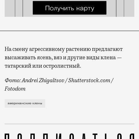
На смену агрессивному растению предлагают
высаживать ясень, вяз и другие виды клена —
татарский или остролистный.
Фото: Andrei Zhigaltsov / Shutterstock.com /
Fotodom
Мэрия решила объявить кампанию по борьбе с высоко
американские клены