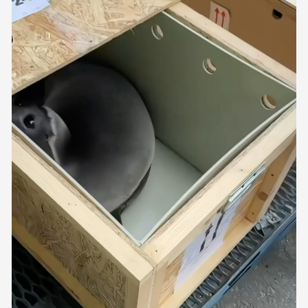
Бизнес-зал становится местом, где можно
провести переговоры, поработать или просто
выпить кофе, наблюдая сквозь панорамные
окна за тем, как взлетают и садятся
самолеты. В Москве нет недостатка
в лаунжах. В аэропортах их обычно
несколько — в разных зонах воздушных
гаваней. На некоторых вокзалах — тоже.
Лаунжи доступны на Ленинградском,
Павелецком, Казанском, Ярославском
и Курском вокзалах.
Попасть в бизнес-залы
могут держатели карт Mir Supreme. Причем
не только в столице. Всего доступно более
1000 бизнес-залов по всему миру.