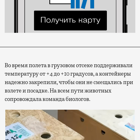
Во время полета в грузовом отсеке поддерживали
температуру от +4 до +10 градусов, а контейнеры
надежно закрепили, чтобы они не смещались при
Современный путешественник часто берет
взлете и посадке. На всем пути животных
с собой не только чемодан, но и ноутбук.
сопровождала команда биологов.
А ожидание рейса все чаще превращается
не в потерянное время, а в возможность
спокойно закончить дела или спланировать
активности в путешествии, например
забронировать нужные билеты и рестораны.