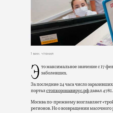
1 мин. чтения
Это максимальное значение с 17 февраля. Тогда в городе было выявлено 9705
заболевших.
За последние 24 часа число заразивших
портал
стопкоронавирус.рф
давал 4781.
Москва по-прежнему возглавляет «трой
регионов. Но о возвращении масочного