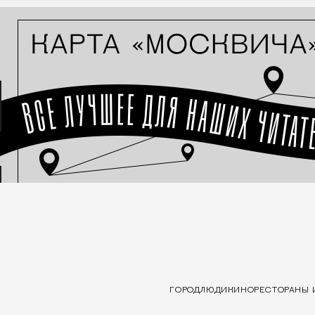
ГОРОД
ЛЮДИ
КИНО
РЕСТОРАНЫ 