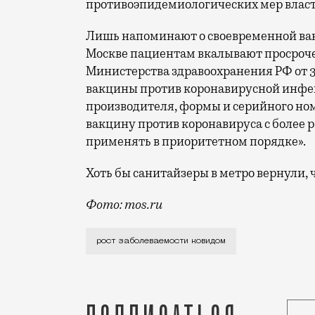
противоэпидемиологических мер власти
Лишь напоминают о своевременной в
Москве пациентам вкалывают просроче
Министерства здравоохранения РФ от 31
вакцины против коронавирусной инфек
производителя, формы и серийного номе
вакцину против коронавируса с более 
применять в приоритетном порядке».
Хоть бы санитайзеры в метро вернули, ч
Фото: mos.ru
Это максимальное значение с 17 феврал
рост заболеваемости ковидом