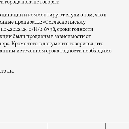
 города пока не говорят.
акцинации и
комментируют
слухи о том, что в
нные препараты: «Согласно письму
.05.2022 25-0/И/2-8798, сроки годности
ции были продлены в зависимости от
ра. Кроме того, в документе говорится, что
ранним истечением срока годности необходимо
то ли.
я. Тогда в городе было выявлено 9705 заболевших. З