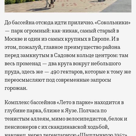
До бассейна отсюда идти прилично. «Сокольники»
— парк огромный: как-никак, самый старый в
Москве и один из самых крупных в Европе. И в
этом, пожалуй, главное преимущество района
перед замкнутым в Садовом кольце центром: там
весь променад — два круга вокруг небольшого
пруда, здесь же — 490 гектаров, которые к тому же
переосмысляют под современные запросы
горожан.
Комплекс бассейнов «Лето в парке» находится в
глубине парка, ближе к Яузе. Полчаса по
тенистым аллеям, мимо велосипедистов, белок и
пенсионеров с их скандинавской ходьбой,
наконец, через легендарную «Шашлычную 1957»,