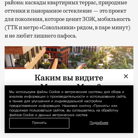
района: каскады квартирных террас, природные
оттенки и панорамное остекление — это проект
для поколения, которое ценит ЗОЖ, мобильность
(ТТК и метро «Сокольники» рядом, в паре минут)
и не любит лишнего пафоса.
×
Мы используем файлы Сookie и метрические системы для сбора и
Уведомление 
анализа информации о производительности и использовании сайта,
а также для улучшения и индивидуальной настройки
предоставления информации. Нажимая кнопку «Принять» или
продолжая пользоваться сайтом, вы соглашаетесь на обработку
файлов Cookie и данных метрических систем.
Принять
Подробнее