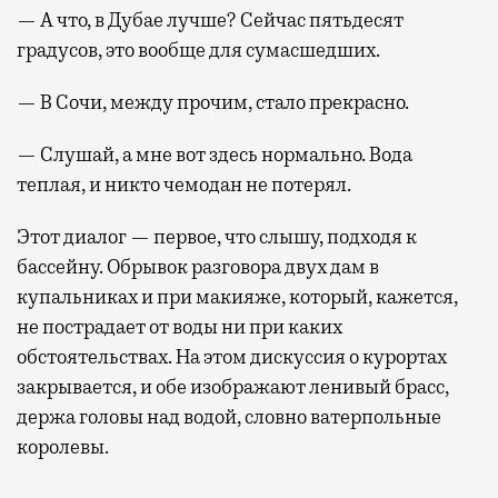
— А что, в Дубае лучше? Сейчас пятьдесят
градусов, это вообще для сумасшедших.
— В Сочи, между прочим, стало прекрасно.
— Слушай, а мне вот здесь нормально. Вода
теплая, и никто чемодан не потерял.
Этот диалог — первое, что слышу, подходя к
бассейну. Обрывок разговора двух дам в
купальниках и при макияже, который, кажется,
не пострадает от воды ни при каких
обстоятельствах. На этом дискуссия о курортах
закрывается, и обе изображают ленивый брасс,
держа головы над водой, словно ватерпольные
королевы.