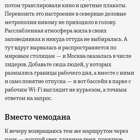
потом транслировали кино и цветные плакаты.
Перевозить это настроение в северные деловые
метрополии никому не приходило в голову.
Расслабленная атмосфера жила в своих
заповедниках и никуда оттуда не выбиралась. А
тут вдруг вырвалась и распространяется по
мировым столицам — и Москва оказалась в числе
лидеров. Добавьте сюда людей, у которых
размылись границы рабочего дня, а вместе с ними
и само понятие отпуска — и вот бассейн в парке с
рабочим Wi-Fi выглядит не курьезом, а точным
ответом на запрос.
Вместо чемодана
К вечеру возвращаюсь тем же маршрутом через
парк — золотой свет, длинные тени, приятное