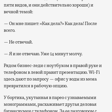
пяти видов, и они действительно хороши) и
вечной темой:
— Он мне пишет: «Как дела?» Как дела! После
всего.
— Не отвечай.
— Я и не отвечаю. Уже 14 минут молчу.
Рядом бизнес-леди с ноутбуком в правой руке и
телефоном в левой правит презентацию. Wi-Fi
здесь дают по запросу — офис у воды из мема
превратился в рабочую опцию.
У бортика, укутанная в парео с узнаваемыми
монограммами, расхаживает другая деловая
бизнесвумен с телефоном. За ее разговором с