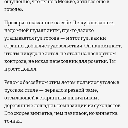
ощущение, что ты не в Москве, хотя все еще в
городе».
Проверяю сказанное на себе. Лежу в шезлонге,
надо мной шумят липы, где-то далеко
угадывается гул города — и этот гул, как ни
странно, добавляет удовольствия. Он напоминает,
что ты никуда не летел, не стоял на паспортном
контроле, не искал переходник для розетки. Ты
просто дошел.
Рядом с бассейном этим летом появился уголок в
русском стиле — зеркало в резной раме,
отсылающей к старинным наличникам,
деревянные лошадки, композиции из сухоцветов.
Это скорее виньетка, чем павильон, но виньетка
точная.