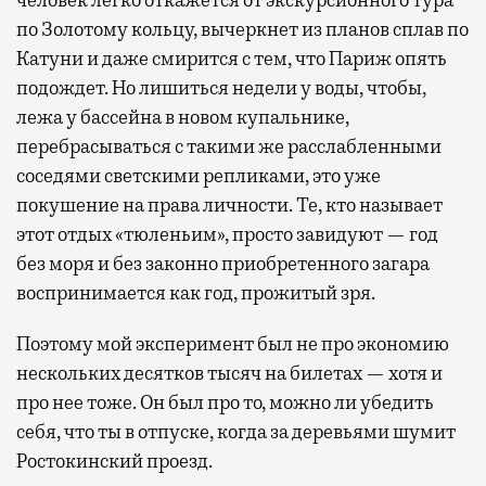
человек легко откажется от экскурсионного тура
по Золотому кольцу, вычеркнет из планов сплав по
Катуни и даже смирится с тем, что Париж опять
подождет. Но лишиться недели у воды, чтобы,
лежа у бассейна в новом купальнике,
перебрасываться с такими же расслабленными
соседями светскими репликами, это уже
покушение на права личности. Те, кто называет
этот отдых «тюленьим», просто завидуют — год
без моря и без законно приобретенного загара
воспринимается как год, прожитый зря.
Поэтому мой эксперимент был не про экономию
нескольких десятков тысяч на билетах — хотя и
про нее тоже. Он был про то, можно ли убедить
себя, что ты в отпуске, когда за деревьями шумит
Ростокинский проезд.