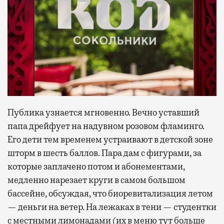
Публика узнается мгновенно. Вечно уставший
папа дрейфует на надувном розовом фламинго.
Его дети тем временем устраивают в детской зоне
шторм в шесть баллов. Пара дам с фигурами, за
которые заплачено потом и абонементами,
медленно нарезает круги в самом большом
бассейне, обсуждая, что биоревитализация летом
— деньги на ветер. На лежаках в тени — студентки
с местными лимонадами (их в меню тут больше