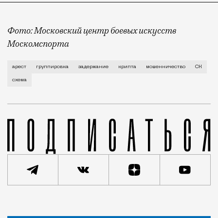
Фото: Московский центр боевых искусств
Москомспорта
Всего сегодня арестовали шесть подозреваемых. Ср
арест
группировка
задержание
крипта
мошенничество
СК
схема
Статья
Сергей Рыбачук