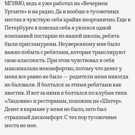
МГИМО, ведь я уже работал на «Вечернем
Урганте» и на радио. Да и вообще в тусовочных
местах я чувствую себя крайне неорганично. Еще в
Петербурге в поисках себя я увлекся одной
компанией постарше из нашей школы, ребята
были пригламурены. Неуверенному мне было
важно побыть с ребятами, которые транслируют
свою классность. При этом чувствовал я себя
максимально некомфортно, потому что денег у
меня все равно не было — родители меня никогда
не баловали. Я болтался за этими ребятами как
хвостик. И вот за ними я болтался по клубам типа
«Людовик» и ресторанам, похожим на «Шатер».
Денег в кармане у меня не было, зато был
страшный дискомфорт. С тех пор тусовочные
места не мое.