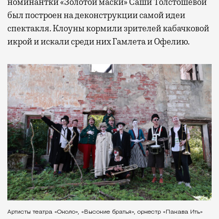
номинантки «Золотой маски» Саши Толстошевой
был построен на деконструкции самой идеи
спектакля. Клоуны кормили зрителей кабачковой
икрой и искали среди них Гамлета и Офелию.
Артисты театра «Около», «Высокие братья», оркестр «Пакава Ить»