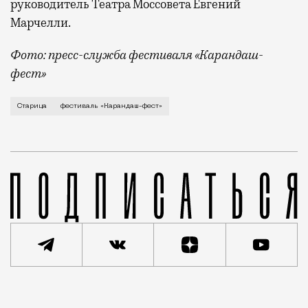
руководитель Театра Моссовета Евгений
Марчелли.
Фото: пресс-служба фестиваля «Карандаш-
фест»
В минувший уикенд маленькая Старица в Тверской об
Старица
фестиваль «Карандаш-фест»
Реклама
Редакция Москвич Mag