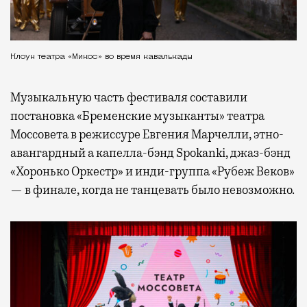
Клоун театра «Микос» во время кавалькады
Музыкальную часть фестиваля составили
постановка «Бременские музыканты» театра
Моссовета в режиссуре Евгения Марчелли, этно-
авангардный а капелла-бэнд Spokanki, джаз-бэнд
«Хоронько Оркестр» и инди-группа «Рубеж Веков»
— в финале, когда не танцевать было невозможно.