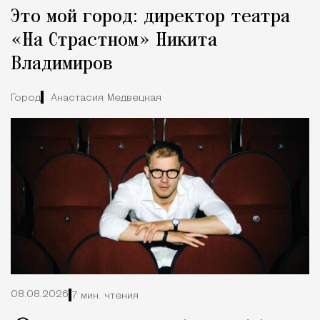
Это мой город: директор театра
Город
«На Страстном» Никита
Владимиров
Город
Анастасия Медвецкая
08.08.2026
7 мин. чтения