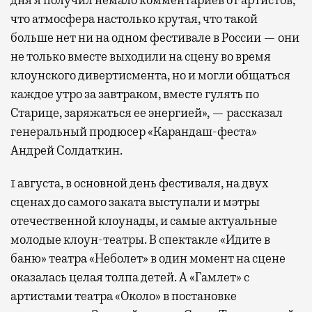
дня я получил немало комментариев от артистов,
что атмосфера настолько крутая, что такой
больше нет ни на одном фестивале в России — они
не только вместе выходили на сцену во время
клоунского дивертисмента, но и могли общаться
каждое утро за завтраком, вместе гулять по
Старице, заряжаться ее энергией», — рассказал
генеральный продюсер «Карандаш-феста»
Андрей Солдаткин.
1 августа, в основной день фестиваля, на двух
сценах до самого заката выступали и мэтры
отечественной клоунады, и самые актуальные
молодые клоун-театры. В спектакле «Идите в
баню» театра «Неболет» в один момент на сцене
оказалась целая толпа детей. А «Гамлет» с
артистами театра «Около» в постановке