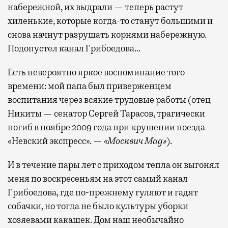
набережной, их выдрали — теперь растут
хиленькие, которые когда-то станут большими и
снова начнут разрушать корнями набережную.
Подопустел канал Грибоедова…
Есть невероятно яркое воспоминание того
времени: мой папа был приверженцем
воспитания через всякие трудовые работы (отец
Никиты — сенатор Сергей Тарасов, трагически
погиб в ноябре 2009 года при крушении поезда
«Невский экспресс». —
«Москвич Mag»
).
И в течение пары лет с приходом тепла он выгонял
меня по воскресеньям на этот самый канал
Грибоедова, где по-прежнему гуляют и гадят
собачки, но тогда не было культуры уборки
хозяевами какашек. Дом наш необычайно