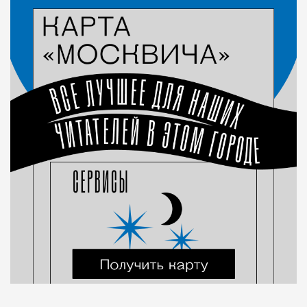
Город