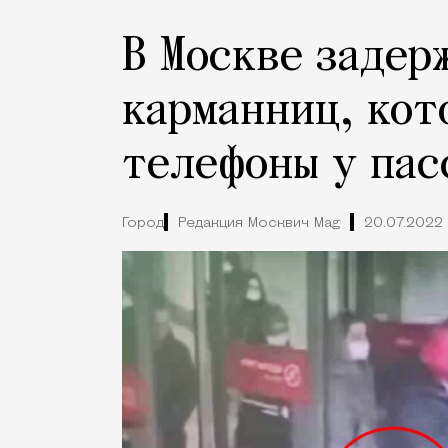
В Москве задер
карманниц, кот
телефоны у пас
Город
Редакция Москвич Mag
20.07.2022