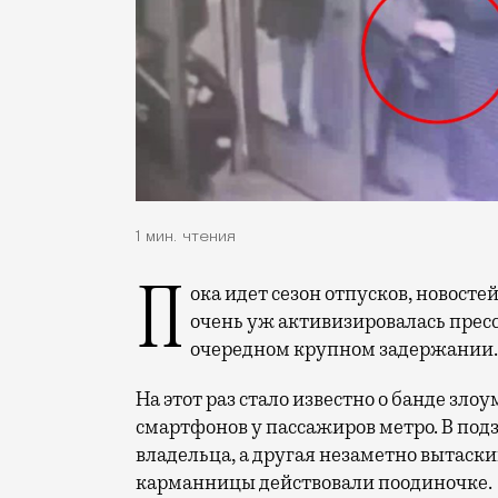
1 мин. чтения
Пока идет сезон отпусков, новостей в Москве не так много. Но в последнее время
очень уж активизировалась прес
очередном крупном задержании. Р
На этот раз стало известно о банде зл
смартфонов у пассажиров метро. В под
владельца, а другая незаметно вытаски
карманницы действовали поодиночке.