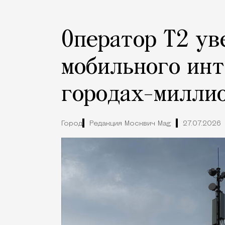
Оператор Т2 ув
мобильного инт
городах-милли
Город
Редакция Москвич Mag
27.07.2026