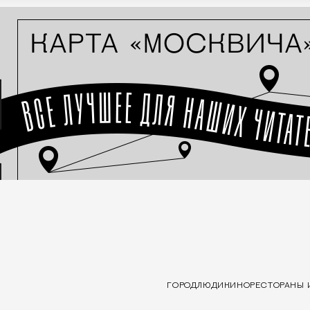
ГОРОД
ЛЮДИ
КИНО
РЕСТОРАНЫ 