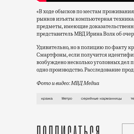
«В ходе обысков по местам проживания
рынков изъяты компьютерная техника, 
предметы, имеющие доказательственн
представитель МВД Ирина Волк об оче
Удивительно, но в полицию по факту кр
Смартфоны, если получится идентифиц
возбуждено несколько уголовных дел по
одно производство. Расследование про
Фото и видео: МВД Медиа
Пока идет сезон отпусков, новостей в
кража
Метро
серийные карманницы
т
Подписаться