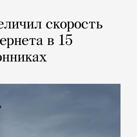
еличил скорость
ернета в 15
онниках