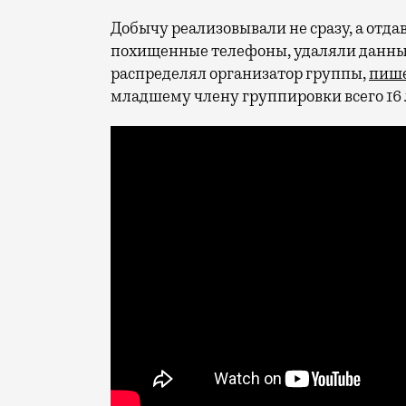
Добычу реализовывали не сразу, а отд
похищенные телефоны, удаляли данные
распределял организатор группы,
пиш
младшему члену группировки всего 16 