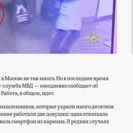
с-служба МВД — ежедневно сообщает об
абота, в общем, идет.
оумышленников, которые украли много десятков
земке работали две девушки: одна отвлекала
вала смартфон из кармана. В редких случаях