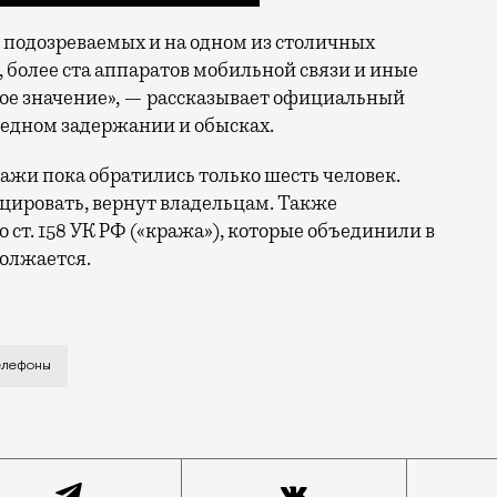
 подозреваемых и на одном из столичных
более ста аппаратов мобильной связи и иные
ое значение», — рассказывает официальный
редном задержании и обысках.
ажи пока обратились только шесть человек.
ировать, вернут владельцам. Также
 ст. 158 УК РФ («кража»), которые объединили в
должается.
 Москве не так много. Но в последнее время очень уж
елефоны