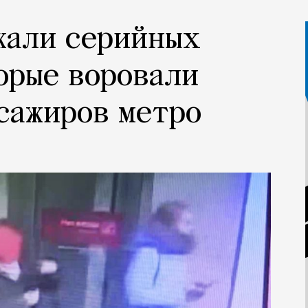
жали серийных
орые воровали
сажиров метро