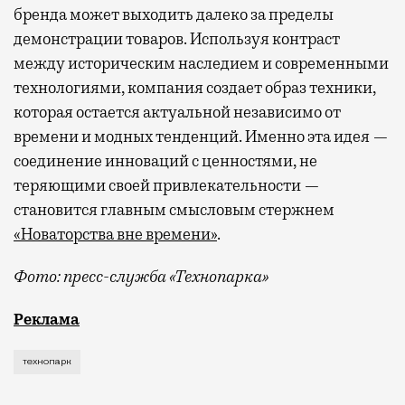
бренда может выходить далеко за пределы
демонстрации товаров. Используя контраст
между историческим наследием и современными
технологиями, компания создает образ техники,
которая остается актуальной независимо от
времени и модных тенденций. Именно эта идея —
соединение инноваций с ценностями, не
теряющими своей привлекательности —
становится главным смысловым стержнем
«Новаторства вне времени»
.
Фото: пресс-служба «Технопарка»
Рекламные кампании техники редко выходят за рамк
Реклама
технопарк