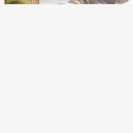
09.08.2026
1 мин. чтения
В «Сити» скоро станет чуть меньше стекла и
чуть больше зелени. На крыше шестого
этажа делового центра «Топ Тауэр» хотят разбить
парк площадью почти 3 тыс. «квадратов».
ПРОДОЛЖЕНИЕ НИЖЕ