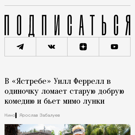
Реклама
Редакция Москвич Mag
В «Ястребе» Уилл Феррелл в
Город
одиночку ломает старую добрую
комедию и бьет мимо лунки
Кино
Ярослав Забалуев