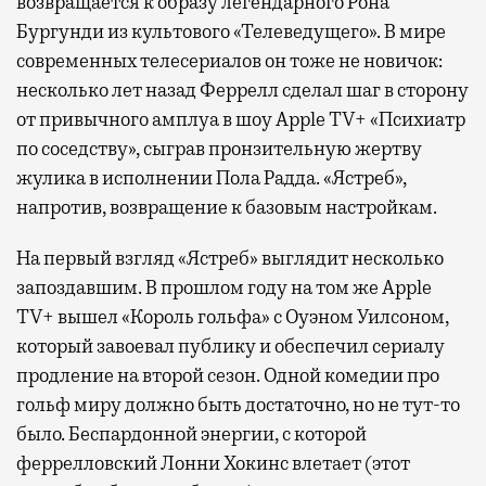
возвращается к образу легендарного Рона
Бургунди из культового «Телеведущего». В мире
современных телесериалов он тоже не новичок:
несколько лет назад Феррелл сделал шаг в сторону
от привычного амплуа в шоу Apple TV+ «Психиатр
по соседству», сыграв пронзительную жертву
жулика в исполнении Пола Радда. «Ястреб»,
напротив, возвращение к базовым настройкам.
На первый взгляд «Ястреб» выглядит несколько
запоздавшим. В прошлом году на том же Apple
TV+ вышел «Король гольфа» с Оуэном Уилсоном,
который завоевал публику и обеспечил сериалу
продление на второй сезон. Одной комедии про
гольф миру должно быть достаточно, но не тут-то
было. Беспардонной энергии, с которой
феррелловский Лонни Хокинс влетает (этот