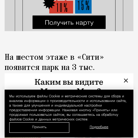
На шестом этаже в «Сити»
появится парк на 3 тыс.
«квадратов» с металлическими
×
«грибами»
Мы используем файлы Сookie и метрические системы для сбора и
Уведомление 
анализа информации о производительности и использовании сайта,
Город
Николай Спиридонов
а также для улучшения и индивидуальной настройки
предоставления информации. Нажимая кнопку «Принять» или
продолжая пользоваться сайтом, вы соглашаетесь на обработку
файлов Cookie и данных метрических систем.
Принять
Подробнее