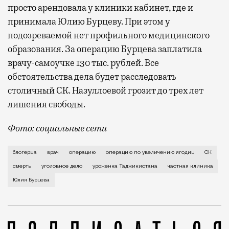
просто арендовала у клиники кабинет, где и
принимала Юлию Бурцеву. При этом у
подозреваемой нет профильного медицинского
образования. За операцию Бурцева заплатила
врачу-самоучке 130 тыс. рублей. Все
обстоятельства дела будет расследовать
столичный СК. Назуллоевой грозит до трех лет
лишения свободы.
Фото: социальные сети
Накануне вечером в одну из московских больниц до
блогерша
врач
операцию
операцию по увеличению ягодиц
СК
смерть
уголовное дело
уроженка Таджикистана
частная клиника
Юлия Бурцева