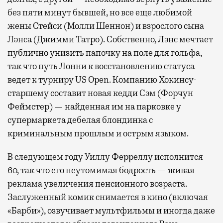
без пяти минут бывшей, но все еще любимой
жены Стейси (Молли Шеннон) и взрослого сына
Лэнса (Джимми Татро). Собственно, Лэнс мечтает
публично унизить папочку на поле для гольфа,
так что путь Лонни к восстановлению статуса
ведет к турниру US Open. Компанию Хокинсу-
старшему составит новая кедди Сэм (Форчун
Феймстер) — найденная им на парковке у
супермаркета дебелая блондинка с
криминальным прошлым и острым языком.
В следующем году Уиллу Ферреллу исполнится
60, так что его неутомимая бодрость — живая
реклама увеличения пенсионного возраста.
Заслуженный комик снимается в кино (включая
«Барби»), озвучивает мультфильмы и иногда даже