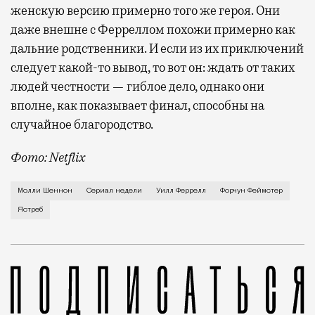
женскую версию примерно того же героя. Они
даже внешне с Ферреллом похожи примерно как
дальние родственники. И если из их приключений
следует какой-то вывод, то вот он: ждать от таких
людей честности — гиблое дело, однако они
вполне, как показывает финал, способны на
случайное благородство.
Фото: Netflix
Когда-то Лонни Хокинс (Уилл Феррелл) был звездой 
Молли Шеннон
Сериал недели
Уилл Феррелл
Форчун Феймстер
Ястреб