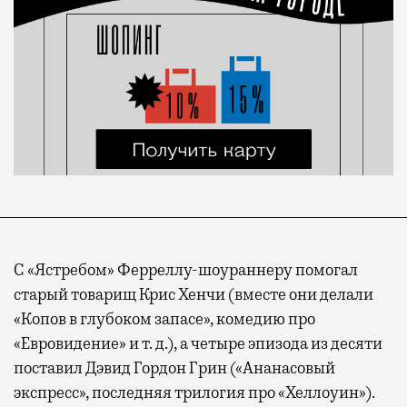
С «Ястребом» Ферреллу-шоураннеру помогал
старый товарищ Крис Хенчи (вместе они делали
«Копов в глубоком запасе», комедию про
«Евровидение» и т. д.), а четыре эпизода из десяти
поставил Дэвид Гордон Грин («Ананасовый
экспресс», последняя трилогия про «Хеллоуин»).