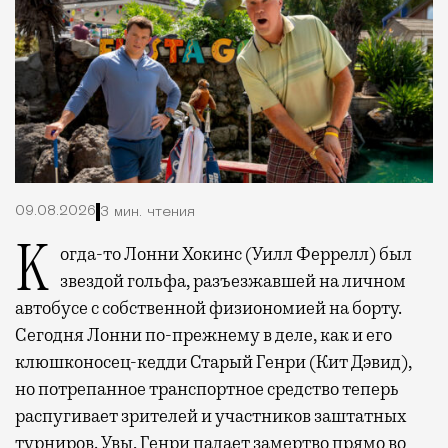
09.08.2026
3 мин. чтения
Когда-то Лонни Хокинс (Уилл Феррелл) был
звездой гольфа, разъезжавшей на личном
автобусе с собственной физиономией на борту.
Сегодня Лонни по-прежнему в деле, как и его
клюшконосец-кедди Старый Генри (Кит Дэвид),
но потрепанное транспортное средство теперь
распугивает зрителей и участников заштатных
турниров. Увы, Генри падает замертво прямо во