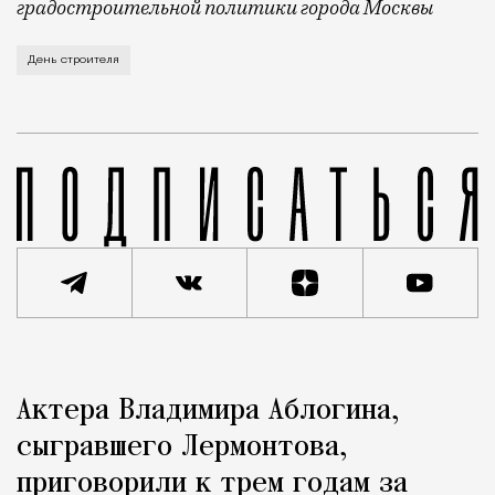
градостроительной политики города Москвы
В этом году профессиональный праздник День строи
День строителя
Реклама
Редакция Москвич Mag
Актера Владимира Аблогина,
Город
сыгравшего Лермонтова,
приговорили к трем годам за