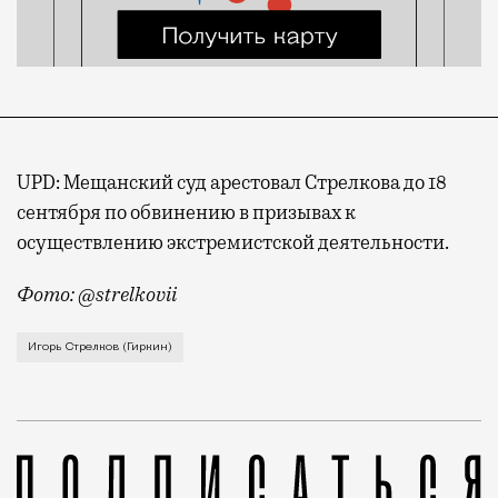
UPD: Мещанский суд арестовал Стрелкова до 18
сентября по обвинению в призывах к
осуществлению экстремистской деятельности.
Фото: @strelkovii
Как пишет РБК со ссылкой на источники в правоохра
Игорь Стрелков (Гиркин)