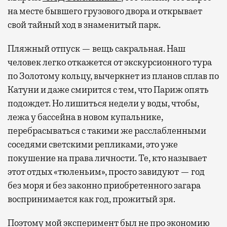
на месте бывшего грузового двора и открывает
свой тайный ход в знаменитый парк.
Пляжный отпуск — вещь сакральная. Наш
человек легко откажется от экскурсионного тура
по Золотому кольцу, вычеркнет из планов сплав по
Катуни и даже смирится с тем, что Париж опять
подождет. Но лишиться недели у воды, чтобы,
лежа у бассейна в новом купальнике,
перебрасываться с такими же расслабленными
соседями светскими репликами, это уже
покушение на права личности. Те, кто называет
этот отдых «тюленьим», просто завидуют — год
без моря и без законно приобретенного загара
воспринимается как год, прожитый зря.
Поэтому мой эксперимент был не про экономию