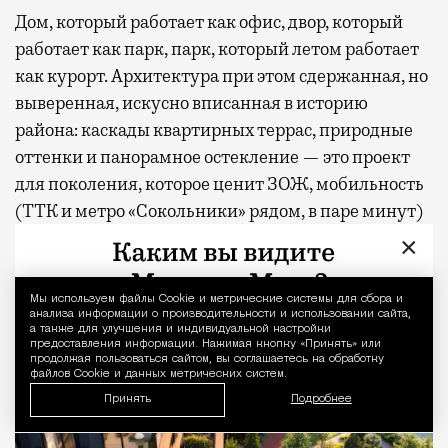
Дом, который работает как офис, двор, который
работает как парк, парк, который летом работает
как курорт. Архитектура при этом сдержанная, но
выверенная, искусно вписанная в историю
района: каскады квартирных террас, природные
оттенки и панорамное остекление — это проект
для поколения, которое ценит ЗОЖ, мобильность
(ТТК и метро «Сокольники» рядом, в паре минут)
и не любит лишнего пафоса.
×
Мы используем файлы Сookie и метрические системы для сбора и
Уведомление 
анализа информации о производительности и использовании сайта,
а также для улучшения и индивидуальной настройки
предоставления информации. Нажимая кнопку «Принять» или
продолжая пользоваться сайтом, вы соглашаетесь на обработку
файлов Cookie и данных метрических систем.
Принять
Подробнее