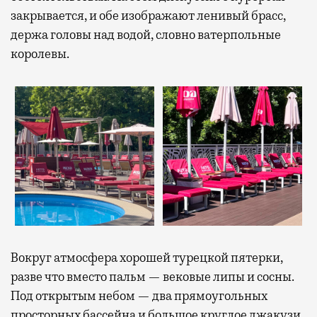
закрывается, и обе изображают ленивый брасс,
держа головы над водой, словно ватерпольные
королевы.
Вокруг атмосфера хорошей турецкой пятерки,
разве что вместо пальм — вековые липы и сосны.
Под открытым небом — два прямоугольных
просторных бассейна и большое круглое джакузи,