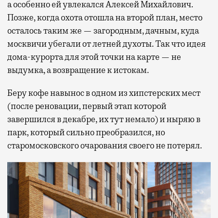
а особенно ей увлекался Алексей Михайлович.
Позже, когда охота отошла на второй план, место
осталось таким же — загородным, дачным, куда
москвичи убегали от летней духоты. Так что идея
дома-курорта для этой точки на карте — не
выдумка, а возвращение к истокам.
Беру кофе навынос в одном из хипстерских мест
(после реновации, первый этап которой
завершился в декабре, их тут немало) и ныряю в
парк, который сильно преобразился, но
старомосковского очарования своего не потерял.