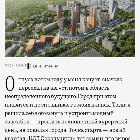
31.07.2026
9 мин. чтения
Отпуск в этом году у меня кочует: сначала
переехал на август, потом в область
неопределенного будущего. Город при этом
плавится и не спрашивает о моих планах. Тогда я
решила себя обмануть и устроить модный
staycation — прожить полноценный курортный
день, не покидая города. Точка старта — новый
квартал
«КОД Сокольники»
, тот самый, что вырос