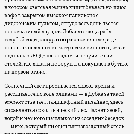
в котором светская жизнь кипит буквально, плюс
кафе в закрытом высоком павильоне с
диджейским пультом, откуда весь день льется
ненавязчивый лаундж. Добавьте сюда рябь
голубой воды, аккуратно расставленные ряды
широких шезлонгов с матрасами винного цвета и
надписью «КОД» на каждом, и получите вайб
отелей, где халаты не воруют, а покупают в бутике
на первом этаже.
Солнечный свет пробивается сквозь кроны и
рассыпается по воде бликами — в Дубае за такой
эффект отвечает ландшафтный дизайнер, здесь
справляется сокольнический лес. Пахнет хвоей,
водой и немного шашлыком из соседних беседок
— микс, который ни один пятизвездочный отель