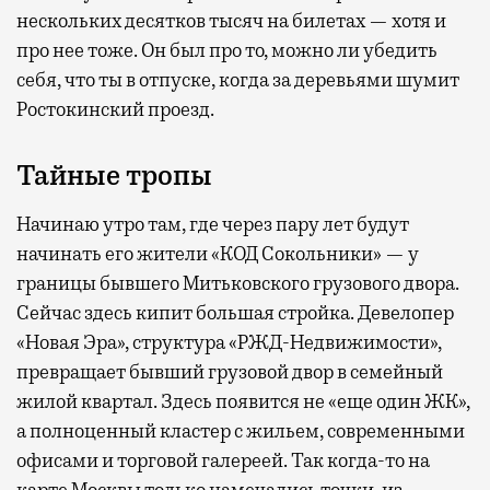
нескольких десятков тысяч на билетах — хотя и
про нее тоже. Он был про то, можно ли убедить
себя, что ты в отпуске, когда за деревьями шумит
Ростокинский проезд.
Тайные тропы
Начинаю утро там, где через пару лет будут
начинать его жители «КОД Сокольники» — у
границы бывшего Митьковского грузового двора.
Сейчас здесь кипит большая стройка. Девелопер
«Новая Эра», структура «РЖД-Недвижимости»,
превращает бывший грузовой двор в семейный
жилой квартал. Здесь появится не «еще один ЖК»,
а полноценный кластер с жильем, современными
офисами и торговой галереей. Так когда-то на
карте Москвы только намечались точки, из