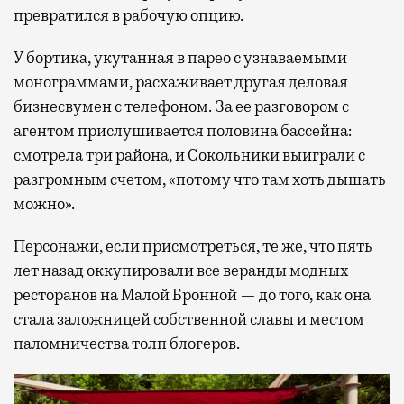
превратился в рабочую опцию.
У бортика, укутанная в парео с узнаваемыми
монограммами, расхаживает другая деловая
бизнесвумен с телефоном. За ее разговором с
агентом прислушивается половина бассейна:
смотрела три района, и Сокольники выиграли с
разгромным счетом, «потому что там хоть дышать
можно».
Персонажи, если присмотреться, те же, что пять
лет назад оккупировали все веранды модных
ресторанов на Малой Бронной — до того, как она
стала заложницей собственной славы и местом
паломничества толп блогеров.