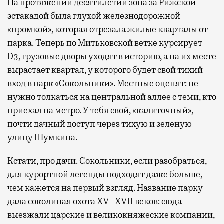
На протяжении десятилетий зона за Рижской
эстакадой была глухой железнодорожной
«промкой», которая отрезала жилые кварталы от
парка. Теперь по Митьковской ветке курсирует
D3, грузовые дворы уходят в историю, а на их месте
вырастает квартал, у которого будет свой тихий
вход в парк «Сокольники». Местные оценят: не
нужно толкаться на центральной аллее с теми, кто
приехал на метро. У тебя свой, «калиточный»,
почти дачный доступ через тихую и зеленую
улицу Шумкина.
Кстати, про дачи. Сокольники, если разобраться,
для курортной легенды подходят даже больше,
чем кажется на первый взгляд. Название парку
дала соколиная охота XV−XVII веков: сюда
выезжали царские и великокняжеские компании,