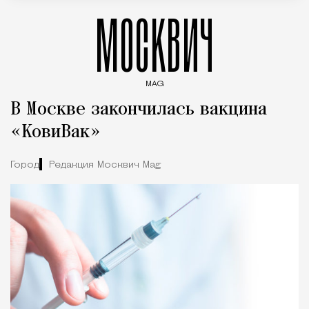
МОСКВИЧ
MAG
Введите ключевые слова для поиска статей
В Москве закончилась вакцина
«КовиВак»
Город
Редакция Москвич Mag