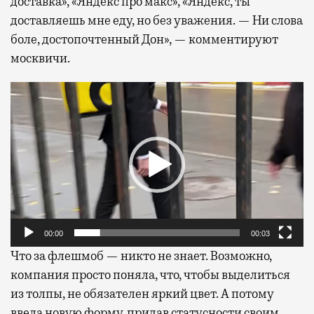
доставка», «Яндекс про макс», «Яндекс, ты
доставляешь мне еду, но без уважения. — Ни слова
боле, достопочтенный Дон», — комментируют
москвичи.
Видеоплеер
00:00
00:03
Что за флешмоб — никто не знает. Возможно,
компания просто поняла, что, чтобы выделиться
из толпы, не обязателен яркий цвет. А потому
ввела новую форму, придав статусности своим