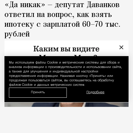
«Да никак» — депутат Даванков
ответил на вопрос, как взять
ипотеку с зарплатой 60–70 тыс.
рублей
×
Город
Кирилл Романов
Мы используем файлы Сookie и метрические системы для сбора и
Уведомление 
анализа информации о производительности и использовании сайта,
а также для улучшения и индивидуальной настройки
предоставления информации. Нажимая кнопку «Принять» или
продолжая пользоваться сайтом, вы соглашаетесь на обработку
файлов Cookie и данных метрических систем.
Принять
Подробнее
06.08.2026
2 мин. чтения