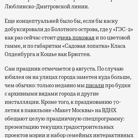
Люблинско-Дмитровской линии.
Еще концептуальней было бы, если бы каску
добуксировали до Болотного острова, где у «ГЭС-2»
как раз сейчас стоит
очень похожая
и по цветовой
гамме, и по габаритам «Садовая лопатка» Класа
Олденбурга и Кошье ван Брюгген.
Сам праздник отмечается 9 августа. По случаю
юбилея он на улицах города заметен куда больше,
чем обычно: только недавно мы
писали
про будки
с архивными видами города и другие
инсталляции. Кроме того, к празднованию 70-
летия в павильоне «Макет Москвы» на ВДНХ
обещают целую праздничную спецпрограмму:
презентацию текущих градостроительных
проектов мэрии и набор семейных интерактивных