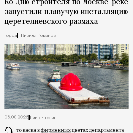
Ко Дню строителя по Москве-реке
Город
запустили плавучую инсталляцию
церетелиевского размаха
Город
Кирилл Романов
06.08.2026
1 мин. чтения
Это каска в
фирменных
цветах департамента