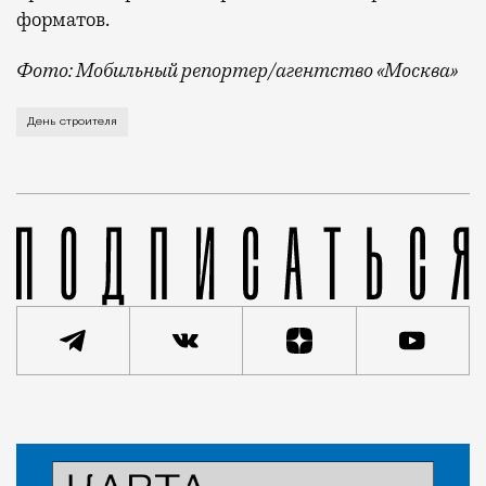
форматов.
Фото: Мобильный репортер/агентство «Москва»
Это каска в фирменных цветах департамента строит
День строителя
Статья
Кирилл Романов
Город