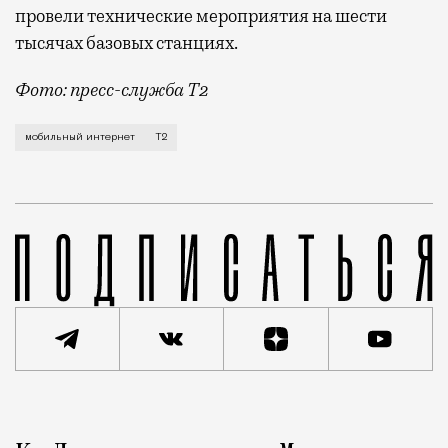
провели технические мероприятия на шести
тысячах базовых станциях.
Фото: пресс-служба Т2
Мобильный оператор Т2 завершил работы по увеличе
мобильный интернет
Т2
Реклама
Редакция Москвич Mag