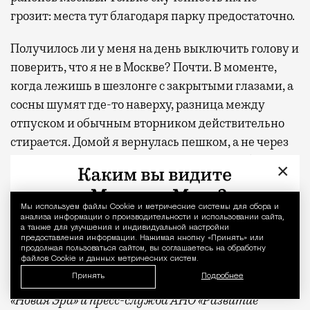
грозит: места тут благодаря парку предостаточно.
Получилось ли у меня на день выключить голову и
поверить, что я не в Москве? Почти. В моменте,
когда лежишь в шезлонге с закрытыми глазами, а
сосны шумят где-то наверху, разница между
отпуском и обычным вторником действительно
стирается. Домой я вернулась пешком, а не через
аэропорт, но ощущение осталось то же — будто
×
только что откуда-то издалека приехала
отдохнувшей.
Мы используем файлы Сookie и метрические системы для сбора и
Уведомление 
анализа информации о производительности и использовании сайта,
С проектной декларацией можно ознакомиться по
а также для улучшения и индивидуальной настройки
предоставления информации. Нажимая кнопку «Принять» или
ссылке
.
продолжая пользоваться сайтом, вы соглашаетесь на обработку
файлов Cookie и данных метрических систем.
Принять
Подробнее
Фото:
пресс-служба девелоперской компании
«Новая Эра» и пресс-служба АНО «Развитие