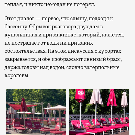
теплая, и никто чемодан не потерял.
Этот диалог — первое, что слышу, подходя к
бассейну. Обрывок разговора двух дам в
купальниках и при макияже, который, кажется,
не пострадает от воды ни при каких
обстоятельствах. На этом дискуссия о курортах
закрывается, и обе изображают ленивый брасс,
держа головы над водой, словно ватерпольные
королевы.