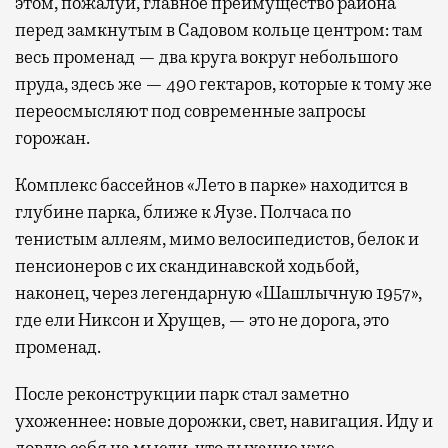
этом, пожалуй, главное преимущество района
перед замкнутым в Садовом кольце центром: там
весь променад — два круга вокруг небольшого
пруда, здесь же — 490 гектаров, которые к тому же
переосмысляют под современные запросы
горожан.
Комплекс бассейнов «Лето в парке» находится в
глубине парка, ближе к Яузе. Полчаса по
тенистым аллеям, мимо велосипедистов, белок и
пенсионеров с их скандинавской ходьбой,
наконец, через легендарную «Шашлычную 1957»,
где ели Никсон и Хрущев, — это не дорога, это
променад.
После реконструкции парк стал заметно
ухоженнее: новые дорожки, свет, навигация. Иду и