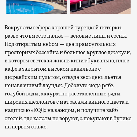
Вокруг атмосфера хорошей турецкой пятерки,
разве что вместо пальм — вековые липы и сосны.
Под открытым небом — два прямоугольных
просторных бассейна и большое круглое джакузи,
в котором светская жизнь кипит буквально, плюс
кафе в закрытом высоком павильоне с
диджейским пультом, откуда весь день льется
ненавязчивый лаундж. Добавьте сюда рябь
голубой воды, аккуратно расставленные ряды
широких шезлонгов с матрасами винного цвета и
надписью «КОД» на каждом, и получите вайб
отелей, где халаты не воруют, а покупают в бутике
на первом этаже.