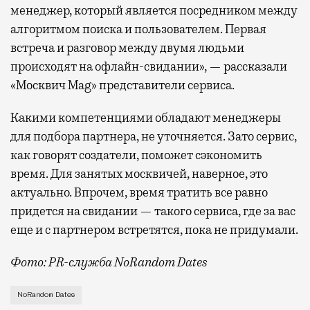
менеджер, который является посредником между
алгоритмом поиска и пользователем. Первая
встреча и разговор между двумя людьми
происходят на офлайн-свидании», — рассказали
«Москвич Mag» представители сервиса.
Какими компетенциями обладают менеджеры
для подбора партнера, не уточняется. Зато сервис,
как говорят создатели, поможет сэкономить
время. Для занятых москвичей, наверное, это
актуально. Впрочем, время тратить все равно
придется на свидании — такого сервиса, где за вас
еще и с партнером встретятся, пока не придумали.
Фото: PR-служба NoRandom Dates
Дождались: теперь даже не нужно взаимодействоват
NoRandom Dates