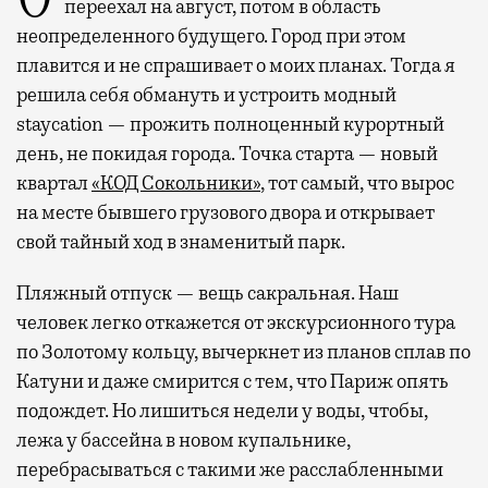
переехал на август, потом в область
неопределенного будущего. Город при этом
плавится и не спрашивает о моих планах. Тогда я
решила себя обмануть и устроить модный
staycation — прожить полноценный курортный
день, не покидая города. Точка старта — новый
квартал
«КОД Сокольники»
, тот самый, что вырос
на месте бывшего грузового двора и открывает
свой тайный ход в знаменитый парк.
Пляжный отпуск — вещь сакральная. Наш
человек легко откажется от экскурсионного тура
по Золотому кольцу, вычеркнет из планов сплав по
Катуни и даже смирится с тем, что Париж опять
подождет. Но лишиться недели у воды, чтобы,
лежа у бассейна в новом купальнике,
перебрасываться с такими же расслабленными