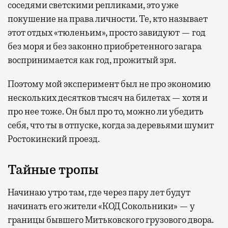
соседями светскими репликами, это уже
покушение на права личности. Те, кто называет
этот отдых «тюленьим», просто завидуют — год
без моря и без законно приобретенного загара
воспринимается как год, прожитый зря.
Поэтому мой эксперимент был не про экономию
нескольких десятков тысяч на билетах — хотя и
про нее тоже. Он был про то, можно ли убедить
себя, что ты в отпуске, когда за деревьями шумит
Ростокинский проезд.
Тайные тропы
Начинаю утро там, где через пару лет будут
начинать его жители «КОД Сокольники» — у
границы бывшего Митьковского грузового двора.