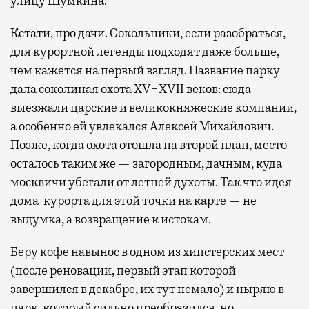
улицу Шумкина.
Кстати, про дачи. Сокольники, если разобраться,
для курортной легенды подходят даже больше,
чем кажется на первый взгляд. Название парку
дала соколиная охота XV−XVII веков: сюда
выезжали царские и великокняжеские компании,
а особенно ей увлекался Алексей Михайлович.
Позже, когда охота отошла на второй план, место
осталось таким же — загородным, дачным, куда
москвичи убегали от летней духоты. Так что идея
дома-курорта для этой точки на карте — не
выдумка, а возвращение к истокам.
Беру кофе навынос в одном из хипстерских мест
(после реновации, первый этап которой
завершился в декабре, их тут немало) и ныряю в
парк, который сильно преобразился, но