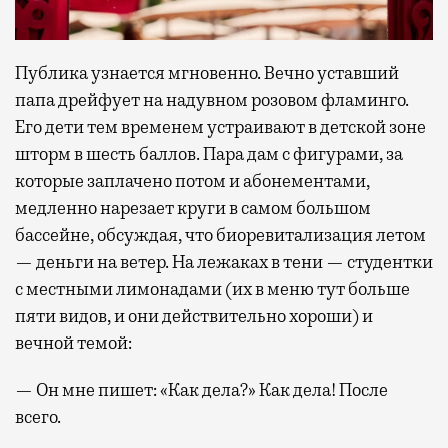
Публика узнается мгновенно. Вечно уставший
папа дрейфует на надувном розовом фламинго.
Его дети тем временем устраивают в детской зоне
шторм в шесть баллов. Пара дам с фигурами, за
которые заплачено потом и абонементами,
медленно нарезает круги в самом большом
бассейне, обсуждая, что биоревитализация летом
— деньги на ветер. На лежаках в тени — студентки
с местными лимонадами (их в меню тут больше
пяти видов, и они действительно хороши) и
вечной темой:
— Он мне пишет: «Как дела?» Как дела! После
всего.