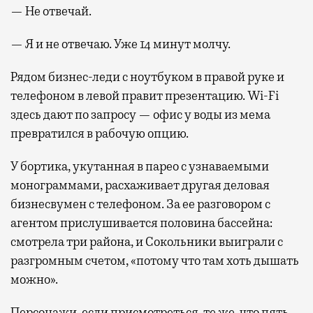
— Не отвечай.
— Я и не отвечаю. Уже 14 минут молчу.
Рядом бизнес-леди с ноутбуком в правой руке и
телефоном в левой правит презентацию. Wi-Fi
здесь дают по запросу — офис у воды из мема
превратился в рабочую опцию.
У бортика, укутанная в парео с узнаваемыми
монограммами, расхаживает другая деловая
бизнесвумен с телефоном. За ее разговором с
агентом прислушивается половина бассейна:
смотрела три района, и Сокольники выиграли с
разгромным счетом, «потому что там хоть дышать
можно».
Персонажи, если присмотреться, те же, что пять