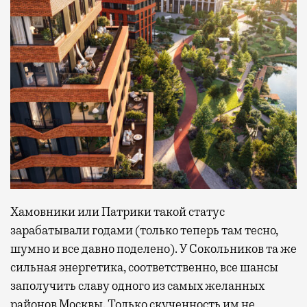
Хамовники или Патрики такой статус
зарабатывали годами (только теперь там тесно,
шумно и все давно поделено). У Сокольников та же
сильная энергетика, соответственно, все шансы
заполучить славу одного из самых желанных
районов Москвы. Только скученность им не