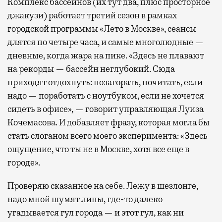
Комплекс бассейнов (их тут два, плюс просторное
джакузи) работает третий сезон в рамках
городской программы «Лето в Москве», сеансы
длятся по четыре часа, и самые многолюдные —
дневные, когда жара на пике. «Здесь не плавают
на рекорды — бассейн неглубокий. Сюда
приходят отдохнуть: позагорать, почитать, если
надо — поработать с ноутбуком, если не хочется
сидеть в офисе», — говорит управляющая Луиза
Кочемасова. И добавляет фразу, которая могла бы
стать слоганом всего моего эксперимента: «Здесь
ощущение, что ты не в Москве, хотя все еще в
городе».
Проверяю сказанное на себе. Лежу в шезлонге,
надо мной шумят липы, где-то далеко
угадывается гул города — и этот гул, как ни