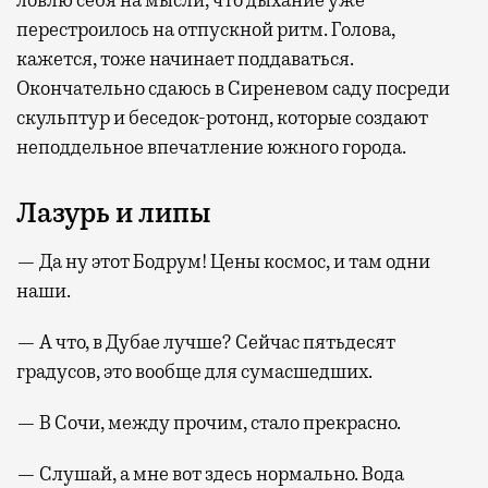
ловлю себя на мысли, что дыхание уже
перестроилось на отпускной ритм. Голова,
кажется, тоже начинает поддаваться.
Окончательно сдаюсь в Сиреневом саду посреди
скульптур и беседок-ротонд, которые создают
неподдельное впечатление южного города.
Лазурь и липы
— Да ну этот Бодрум! Цены космос, и там одни
наши.
— А что, в Дубае лучше? Сейчас пятьдесят
градусов, это вообще для сумасшедших.
— В Сочи, между прочим, стало прекрасно.
— Слушай, а мне вот здесь нормально. Вода