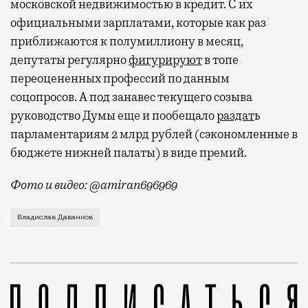
московской недвижимостью в кредит. С их
официальными зарплатами, которые как раз
приближаются к полумиллиону в месяц,
депутаты регулярно
фигурируют
в топе
переоцененных профессий по данным
соцопросов. А под занавес текущего созыва
руководство Думы еще и пообещало
раздат
ь
парламентариям 2 млрд рублей (сэкономленные в
бюджете нижней палаты) в виде премий.
Фото и видео: @amiran696969
Видео с репликой из интервью народного избранника
Владислав Даванков