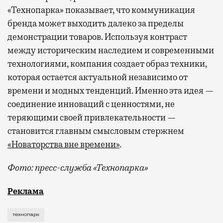
«Технопарка» показывает, что коммуникация
бренда может выходить далеко за пределы
демонстрации товаров. Используя контраст
между историческим наследием и современными
технологиями, компания создает образ техники,
которая остается актуальной независимо от
времени и модных тенденций. Именно эта идея —
соединение инноваций с ценностями, не
теряющими своей привлекательности —
становится главным смысловым стержнем
«Новаторства вне времени»
.
Фото: пресс-служба «Технопарка»
Рекламные кампании техники редко выходят за рамк
Реклама
технопарк