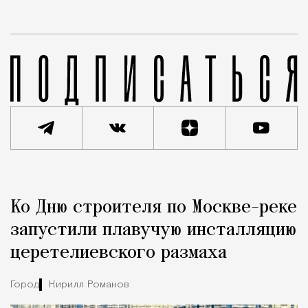
Реклама
Редакция Москвич Mag
Ко Дню строителя по Москве-реке
Город
запустили плавучую инсталляцию
церетелиевского размаха
Город
Кирилл Романов