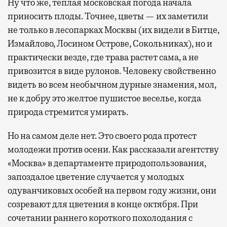
Ну что же, теплая московская погода начала
приносить плоды. Точнее, цветы — их заметили
не только в лесопарках Москвы (их видели в Битце,
Измайлово, Лосином Острове, Сокольниках), но и
практически везде, где трава растет сама, а не
привозится в виде рулонов. Человеку свойственно
видеть во всем необычном дурные знамения, мол,
не к добру это желтое пушистое веселье, когда
природа стремится умирать.
Но на самом деле нет. Это своего рода протест
молодежи против осени. Как рассказали агентству
«Москва» в департаменте природопользования,
запоздалое цветение случается у молодых
одуванчиковых особей на первом году жизни, они
созревают для цветения в конце октября. При
сочетании раннего короткого похолодания с