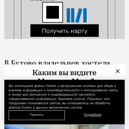
В Бутово владельцев хостела
×
оштрафовали из-за ковриков для
намаза
Мы используем файлы Сookie и метрические системы для сбора и
Уведомление 
анализа информации о производительности и использовании сайта,
а также для улучшения и индивидуальной настройки
Город
Кирилл Романов
предоставления информации. Нажимая кнопку «Принять» или
продолжая пользоваться сайтом, вы соглашаетесь на обработку
файлов Cookie и данных метрических систем.
Принять
Подробнее