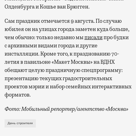
Олденбурга и Кошье ван Брюгген.
Сам праздник отмечается 9 августа. По случаю
юбилея он на улицах города заметен куда больше,
чем обычно: только недавно мы
писали
про будки
с архивными видами города и другие
инсталляции. Кроме того, к празднованию 70-
летия в павильоне «Макет Москвы» на ВДНХ
обещают целую праздничную спецпрограмму:
презентацию текущих градостроительных
проектов мэрии и набор семейных интерактивных
форматов.
Фото: Мобильный репортер/агентство «Москва»
Это каска в фирменных цветах департамента строит
День строителя