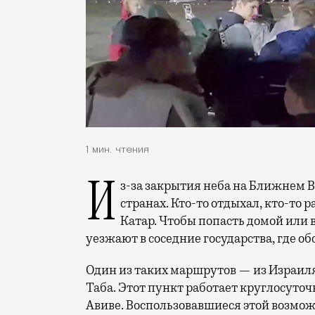
1 мин. чтения
Из-за закрытия неба на Ближнем Востоке более 100 тыс. россиян застряли в разных
странах. Кто-то отдыхал, кто-то 
Катар. Чтобы попасть домой или 
уезжают в соседние государства, где об
Один из таких маршрутов — из Израиля
Таба. Этот пункт работает круглосуточ
Авиве. Воспользовавшиеся этой возмож