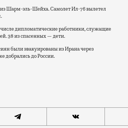
 из Шарм-эль-Шейха. Самолет Ил-76 вылетел
.
ом числе дипломатические работники, служащие
ей. 38 из спасенных — дети.
ссиян были эвакуированы из Ирана через
е добрались до России.
е более 100 тыс. россиян застряли в разных странах. 