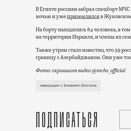
В Египте россиян забрал спецборт МЧС
ночью и уже
приземлился
в Жуковском
На борту находились 84 человека, в т
на территории Израиля, и члены их сем
Также утром стало известно, что 39 ро
границу с Азербайджаном. Они уже тож
Фото: скриншот видео @mchs_official
Из-за закрытия неба на Ближнем Восток
эвакуация с Ближнего Востока
Подписаться