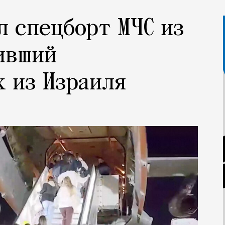
л спецборт МЧС из
ивший
 из Израиля