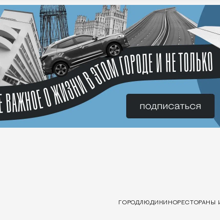
ГОРОД
ЛЮДИ
КИНО
РЕСТОРАНЫ 