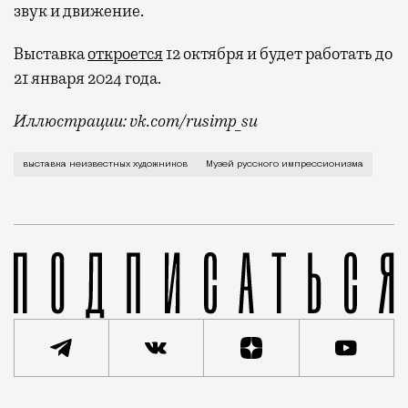
звук и движение.
Выставка
откроется
12 октября и будет работать до
21 января 2024 года.
Иллюстрации: vk.com/rusimp_su
Московскому зрителю угодить сложно, это не новость
выставка неизвестных художников
Музей русского импрессионизма