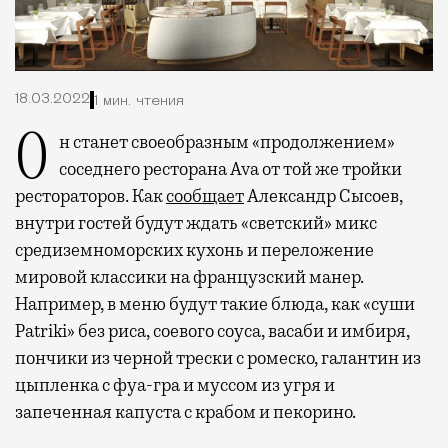
18.03.2022
1 мин. чтения
Он станет своеобразным «продолжением»
соседнего ресторана Ava от той же тройки
рестораторов.
Как
сообщает
Александр Сысоев,
внутри гостей будут ждать «светский» микс
средиземноморских кухонь и переложение
мировой классики на французский манер.
Например, в меню будут такие блюда, как «суши
Patriki» без риса, соевого соуса, васаби и имбиря,
пончики из черной трески с ромеско, галантин из
цыпленка с фуа-гра и муссом из угря и
запеченная капуста с крабом и пекорино.