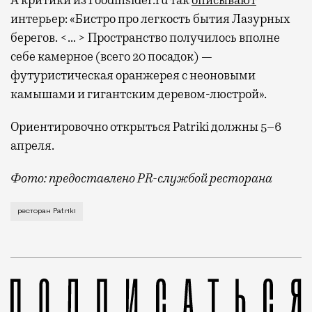
А критики из Foodinsider.ru так
описывают
интерьер: «Бистро про легкость бытия Лазурных
берегов. <… > Пространство получилось вполне
себе камерное (всего 20 посадок) —
футуристическая оранжерея с неоновыми
камышами и гигантским деревом-люстрой».
Ориентировочно открыться Patriki должны 5–6
апреля.
Фото: предоставлено PR-службой ресторана
Он станет своеобразным «продолжением» соседнего р
ресторан Patriki