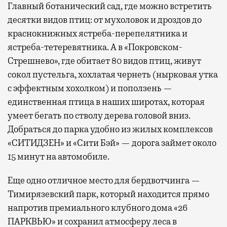
Главный ботанический сад, где можно встретить
десятки видов птиц: от мухоловок и дроздов до
краснокнижных ястреба-перепелятника и
ястреба-тетеревятника. А в «Покровском-
Стрешнево», где обитает 80 видов птиц, живут
сокол пустельга, хохлатая чернеть (нырковая утка
с эффектным хохолком) и поползень —
единственная птица в наших широтах, которая
умеет бегать по стволу дерева головой вниз.
Добраться до парка удобно из жилых комплексов
«СИТИДЗЕН» и «Сити Бэй» — дорога займет около
15 минут на автомобиле.
Еще одно отличное место для бердвотчинга —
Тимирязевский парк, который находится прямо
напротив премиального клубного дома «26
ПАРКВЬЮ» и сохранил атмосферу леса в