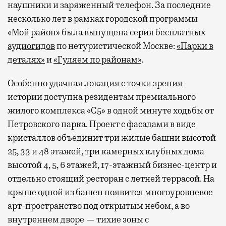
наушники и заряженный телефон. За последние
несколько лет в рамках городской программы
«Мой район» была выпущена серия бесплатных
аудиогидов
по нетуристической Москве:
«Парки в
деталях»
и
«Гуляем по районам»
.
Особенно удачная локация с точки зрения
истории доступна резидентам премиального
жилого комплекса «С5»
в одной минуте ходьбы от
Петровского парка. Проект с фасадами в виде
кристаллов объединит три жилые башни высотой
25, 33 и 48 этажей, три камерных клубных дома
высотой 4, 5, 6 этажей, 17-этажный бизнес-центр и
отдельно стоящий ресторан с летней террасой. На
крыше одной из башен появится многоуровневое
арт-пространство под открытым небом, а во
внутреннем дворе — тихие зоны с