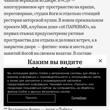
чайной верандой во дворе. В «С5» —
многоуровневое арт-пространство на крыше,
переговорные, студия йоги и отдельно стоящий
ресторан авторской кухни. В новом премиальном
проекте MR, клубном доме «26 ПАРКВЬЮ», на
первых этажах предусмотрены уютные
пространства для отдыха и деловых встреч, а в
закрытом дворе — фитнес-зоны и места для
занятий йогой на свежем воздухе. В составе
×
проектов «СЕТ» и «Веер»
появится
первая в Москве
экотропа, встроенная в состав жилых комплексов,
гастрокластер, состоящий из восьми ресторанов и
Мы используем файлы Сookie и метрические системы для сбора и
Уведомление 
анализа информации о производительности и использовании сайта,
20 фуд-корнеров, а также спортивный комплекс с
а также для улучшения и индивидуальной настройки
предоставления информации. Нажимая кнопку «Принять» или
бассейном.
продолжая пользоваться сайтом, вы соглашаетесь на обработку
файлов Cookie и данных метрических систем.
* По данным опроса MR Analytics
Принять
Подробнее
** Заглавное фото — парк «Дубки»