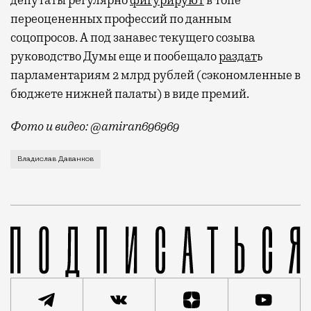
депутаты регулярно
фигурируют
в топе
переоцененных профессий по данным
соцопросов. А под занавес текущего созыва
руководство Думы еще и пообещало
раздат
ь
парламентариям 2 млрд рублей (сэкономленные в
бюджете нижней палаты) в виде премий.
Фото и видео: @amiran696969
Видео с репликой из интервью народного избранника
Владислав Даванков