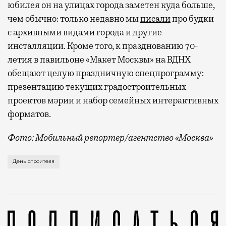
юбилея он на улицах города заметен куда больше,
чем обычно: только недавно мы
писали
про будки
с архивными видами города и другие
инсталляции. Кроме того, к празднованию 70-
летия в павильоне «Макет Москвы» на ВДНХ
обещают целую праздничную спецпрограмму:
презентацию текущих градостроительных
проектов мэрии и набор семейных интерактивных
форматов.
Фото: Мобильный репортер/агентство «Москва»
Это каска в фирменных цветах департамента строит
День строителя