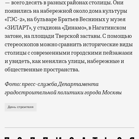
— всего десять в разных районах столицы. Они
появились на набережной около дома культуры
«ГЭС-2», на бульваре Братьев Весниных у музея
«ЗИЛАРТ», у стадиона «Динамо», в Нагатинском
затоне, на площади Тверской заставы. С помощью
стереоскопов можно сравнить исторические виды
столицы с современными городскими пейзажами
и увидеть, как менялись улицы, набережные и
общественные пространства.
Фото: пресс-служба Департамента
градостроительной политики города Москвы
В этом году профессиональный праздник День строи
День строителя