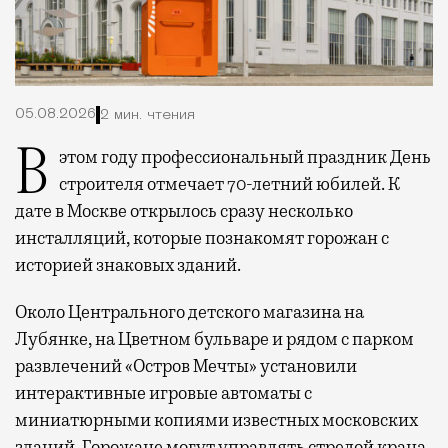
05.08.2026
2 мин. чтения
В этом году профессиональный праздник День
строителя отмечает 70-летний юбилей. К
дате в Москве открылось сразу несколько
инсталляций, которые познакомят горожан с
историей знаковых зданий.
Около Центрального детского магазина на
Лубянке, на Цветном бульваре и рядом с парком
развлечений «Остров Мечты» установили
интерактивные игровые автоматы с
миниатюрными копиями известных московских
зданий. Горожане могут управлять стрелой крана