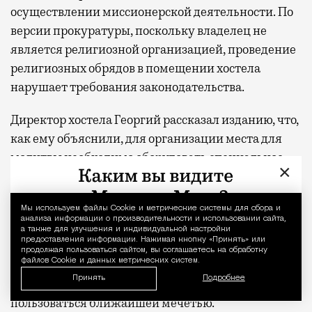
осуществлении миссионерской деятельности. По
версии прокуратуры, поскольку владелец не
является религиозной организацией, проведение
религиозных обрядов в помещении хостела
нарушает требования законодательства.
Директор хостела Георгий рассказал изданию, что,
как ему объяснили, для организации места для
молитвы необходимо оборудовать специальное
×
помещение и оформить соответствующее
разрешение. Суд признал компанию виновной и
Мы используем файлы Сookie и метрические системы для сбора и
Уведомление 
назначил штраф в размере 100 тыс. рублей.
анализа информации о производительности и использовании сайта,
а также для улучшения и индивидуальной настройки
предоставления информации. Нажимая кнопку «Принять» или
Обжаловать решение владельцы не собираются.
продолжая пользоваться сайтом, вы соглашаетесь на обработку
файлов Cookie и данных метрических систем.
По словам директора, теперь постояльцам,
Принять
Подробнее
которые хотят совершить намаз, рекомендуют
пользоваться ближайшей мечетью.