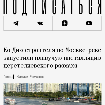
Реклама
Редакция Москвич Mag
Ко Дню строителя по Москве-реке
Город
запустили плавучую инсталляцию
церетелиевского размаха
Город
Кирилл Романов