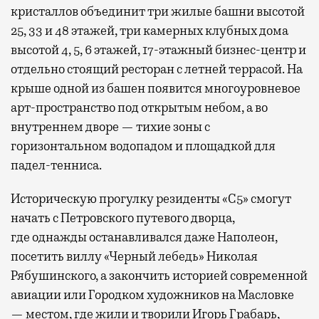
кристаллов объединит три жилые башни высотой
25, 33 и 48 этажей, три камерных клубных дома
высотой 4, 5, 6 этажей, 17-этажный бизнес-центр и
отдельно стоящий ресторан с летней террасой. На
крыше одной из башен появится многоуровневое
арт-пространство под открытым небом, а во
внутреннем дворе — тихие зоны с
горизонтальном водопадом и площадкой для
падел-тенниса.
Историческую прогулку резиденты «С5» смогут
начать с Петровского путевого дворца,
где
однажды останавливался даже Наполеон,
посетить виллу «Черный лебедь» Николая
Рябушинского, а закончить историей современной
авиации или Городком художников на Масловке
— местом, где жили и творили Игорь Грабарь,