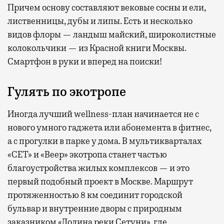
Причем основу составляют вековые сосны и ели,
лиственницы, дубы и липы. Есть и несколько
видов флоры — ландыш майский, широколистные
колокольчики — из Красной книги Москвы.
Смартфон в руки и вперед на поиски!
Гулять по экотропе
Иногда лучший wellness-план начинается не с
нового умного гаджета или абонемента в фитнес,
а с прогулки в парке у дома. В мультикварталах
«СЕТ» и «Веер» экотропа станет частью
благоустройства жилых комплексов — и это
первый подобный проект в Москве. Маршрут
протяженностью 8 км соединит городской
бульвар и внутренние дворы с природным
заказником «Долина реки Сетуни», где