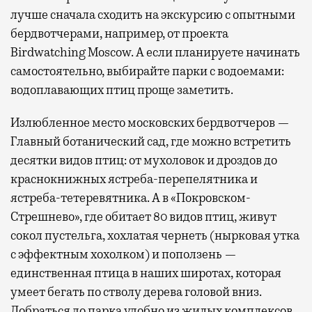
лучше сначала сходить на экскурсию с опытными
бердвотчерами, например, от проекта
Birdwatching Moscow. А если планируете начинать
самостоятельно, выбирайте парки с водоемами:
водоплавающих птиц проще заметить.
Излюбленное место московских бердвотчеров —
Главный ботанический сад, где можно встретить
десятки видов птиц: от мухоловок и дроздов до
краснокнижных ястреба-перепелятника и
ястреба-тетеревятника. А в «Покровском-
Стрешнево», где обитает 80 видов птиц, живут
сокол пустельга, хохлатая чернеть (нырковая утка
с эффектным хохолком) и поползень —
единственная птица в наших широтах, которая
умеет бегать по стволу дерева головой вниз.
Добраться до парка удобно из жилых комплексов