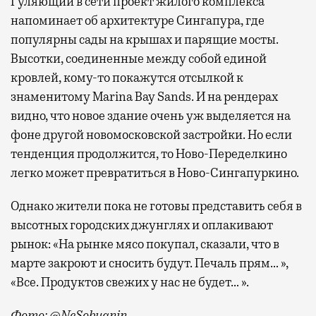
Гуляющий в сети проект жилого комплекса
напоминает об архитектуре Сингапура, где
популярны сады на крышах и парящие мосты.
Высотки, соединенные между собой единой
кровлей, кому-то покажутся отсылкой к
знаменитому Marina Bay Sands. И на рендерах
видно, что новое здание очень уж выделяется на
фоне другой новомосковской застройки. Но если
тенденция продолжится, то Ново-Переделкино
легко может превратиться в Ново-Сингапуркино.
Однако жители пока не готовы представить себя в
высотных городских джунглях и оплакивают
рынок: «На рынке мясо покупал, сказали, что в
марте закроют и сносить будут. Печаль прям… »,
«Все. Продуктов свежих у нас не будет… ».
Фото: @NeSobyanin