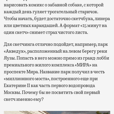
нарисовать комикс о забавной собаке, с которой
каждый день гуляет трогательный старичок.
Чтобы начать, будет достаточно скетчбука, линера
или цветных карандашей. А формат «15 минут на
один скетч» снимет страх чистого листа.
Для скетчинга отлично подойдет, например, парк
«Акведук», расположенный на левом берегу реки
Яузы. Попасть в него можно прямо из гранд-лобби
премиального жилого комплекса «МИРА» на
проспекте Мира. Название парк получил в честь
«миллионного моста», построенного еще при
Екатерине II как часть первого водопровода
Москвы. Почему бы не посвятить свой первый
скетч именно ему?