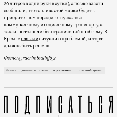
20 литров в одни руки в сутки), а позже власти
сообщили, что топливо этой марки будет в
приоритетном порядке отпускаться
коммунальному и социальному транспорту, а
также по талонам без ограничений по объему. В
Кремле
назвали
ситуацию проблемой, которая
должна быть решена.
Фото: @rucriminalinfo_2
За последнюю неделю в Москве заметно подорожали б
бензин
дизельное топливо
подорожание
топливный кризис