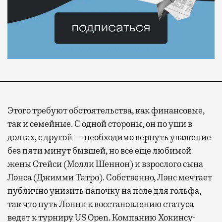
Современный путешественник часто берет
Этого требуют обстоятельства, как финансовые,
с собой не только чемодан, но и ноутбук.
так и семейные. С одной стороны, он по уши в
А ожидание рейса все чаще превращается
долгах, с другой — необходимо вернуть уважение
не в потерянное время, а в возможность
без пяти минут бывшей, но все еще любимой
спокойно закончить дела или спланировать
жены Стейси (Молли Шеннон) и взрослого сына
активности в путешествии, например
Лэнса (Джимми Татро). Собственно, Лэнс мечтает
забронировать нужные билеты и рестораны.
публично унизить папочку на поле для гольфа,
так что путь Лонни к восстановлению статуса
ведет к турниру US Open. Компанию Хокинсу-