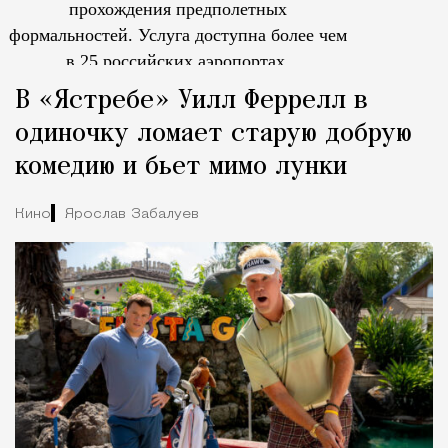
прохождения предполетных
формальностей.
Услуга доступна более чем
в 25 российских аэропортах.
Tcпециальный проектКаждый москвич знает — отпуск нач
В «Ястребе» Уилл Феррелл в
одиночку ломает старую добрую
комедию и бьет мимо лунки
Кино
Ярослав Забалуев