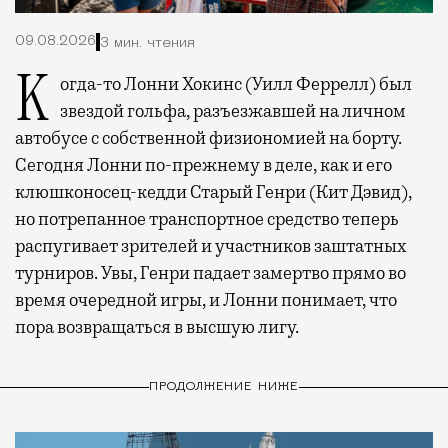
09.08.2026
3 мин. чтения
Когда-то Лонни Хокинс (Уилл Феррелл) был
звездой гольфа, разъезжавшей на личном
автобусе с собственной физиономией на борту.
Сегодня Лонни по-прежнему в деле, как и его
клюшконосец-кедди Старый Генри (Кит Дэвид),
но потрепанное транспортное средство теперь
распугивает зрителей и участников заштатных
турниров. Увы, Генри падает замертво прямо во
время очередной игры, и Лонни понимает, что
пора возвращаться в высшую лигу.
ПРОДОЛЖЕНИЕ НИЖЕ