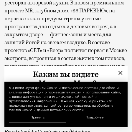
ресторан авторской кухни. В новом премиальном
проекте MR, клубном доме «26 ПАРКВЬЮ», на
первых этажах предусмотрены уютные
пространства для отдыха и деловых встреч, а в
закрытом дворе — фитнес-зоны и места для
занятий йогой на свежем воздухе. В составе
проектов «СЕТ» и «Веер»
появится
первая в Москве
экотропа, встроенная в состав жилых комплексов,
гастрокластер, состоящий из восьми ресторанов и
×
20 фуд-корнеров, а также спортивный комплекс с
бассейном.
Мы используем файлы Сookie и метрические системы для сбора и
Уведомление 
анализа информации о производительности и использовании сайта,
* По данным опроса MR Analytics
а также для улучшения и индивидуальной настройки
предоставления информации. Нажимая кнопку «Принять» или
продолжая пользоваться сайтом, вы соглашаетесь на обработку
** Заглавное фото — парк «Дубки»
файлов Cookie и данных метрических систем.
Принять
Подробнее
Фото: пресс-служба MR Group,
BearFotos
/shutterstock.com/Fotodom