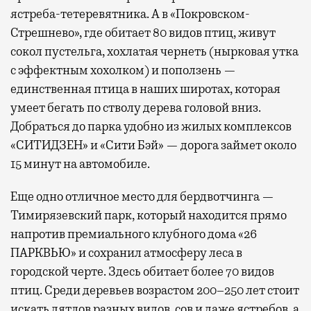
ястреба-тетеревятника. А в «Покровском-
Стрешнево», где обитает 80 видов птиц, живут
сокол пустельга, хохлатая чернеть (нырковая утка
с эффектным хохолком) и поползень —
единственная птица в наших широтах, которая
умеет бегать по стволу дерева головой вниз.
Добраться до парка удобно из жилых комплексов
«СИТИДЗЕН» и «Сити Бэй» — дорога займет около
15 минут на автомобиле.
Еще одно отличное место для бердвотчинга —
Тимирязевский парк, который находится прямо
напротив премиального клубного дома «26
ПАРКВЬЮ» и сохранил атмосферу леса в
городской черте. Здесь обитает более 70 видов
птиц. Среди деревьев возрастом 200–250 лет стоит
искать дятлов разных видов, сов и даже ястребов, а