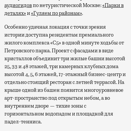
аудиогидов
по нетуристической Москве:
«Парки в
деталях»
и
«Гуляем по районам»
.
Особенно удачная локация с точки зрения
истории доступна резидентам премиального
жилого комплекса «С5»
в одной минуте ходьбы от
Петровского парка. Проект с фасадами в виде
кристаллов объединит три жилые башни высотой
25, 33 и 48 этажей, три камерных клубных дома
высотой 4, 5, 6 этажей, 17-этажный бизнес-центр и
отдельно стоящий ресторан с летней террасой. На
крыше одной из башен появится многоуровневое
арт-пространство под открытым небом, а во
внутреннем дворе — тихие зоны с
горизонтальном водопадом и площадкой для
падел-тенниса.