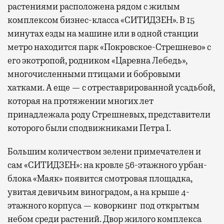
растениями расположена рядом с жилым
комплексом бизнес-класса «СИТИДЗЕН». В 15
минутах езды на машине или в одной станции
метро находится парк «Покровское-Стрешнево» с
его экотропой, родником «Царевна Лебедь»,
многочисленными птицами и бобровыми
хатками. А еще — с отреставрированной усадьбой,
которая на протяжении многих лет
принадлежала роду Стрешневых, представители
которого были сподвижниками Петра I.
Большим количеством зелени примечателен и
сам «СИТИДЗЕН»: на кровле 56-этажного урбан-
блока «Маяк» появится смотровая площадка,
увитая девичьим виноградом, а на крыше 4-
этажного корпуса — коворкинг под открытым
небом среди растений. Двор жилого комплекса