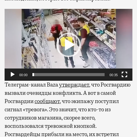
Видеоплеер
00:00
00:35
Телеграм-канал Baza
утверждает
, что Росгвардию
вызвали очевидцы конфликта. А вот в самой
Росгвардии
сообщают
, что экипажу поступил
сигнал «тревога». Это значит, что кто-то из
сотрудников магазина, скорее всего,
воспользовался тревожной кнопкой.
Росгвардейцы прибыли на место, их встретил