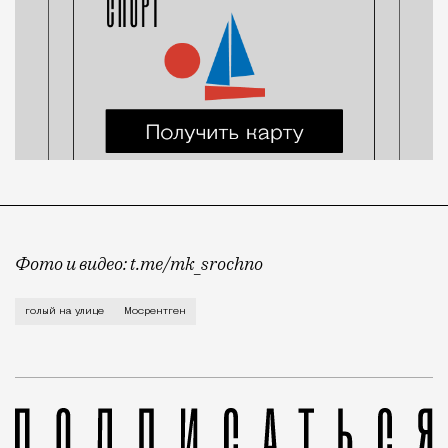
Фото и видео: t.me/mk_srochno
Иначе чем весенним обострением поступок мужчины 
голый на улице
Мосрентген