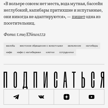
«В вольере совсем нет места, вода мутная, бассейн
неглубокий, капибары притихшие и испуганные,
они никогда не адаптируются», —
пишет
одна из
посетительниц.
Фото: t.me/ENews112
С момента открытия нового контактного кафе с капи
жалобы
жестокое обращение с животными
заявление
капибары
кафе
кафе с капибарами
клетки
сотрудники