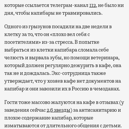
которые ссылается телеграм-канал
112
, не было ни
дня, чтобы капибары не травмировались.
Одного из грызунов посадили на две недели в
клетку за то, что он «плохо вел себя с
посетителями» из-за стресса. В попытке
выбраться из клетки капибара сломала себе
челюсть и вырвала зубы, но помощи ветеринара,
который должен регулярно дежурить в кафе, она
так не и дождалась. Экс-сотрудница также
утверждает, что у хозяев кафе нет документов на
капибар и они завозили их в Россию в чемоданах.
Гости тоже массово жалуются на кафе в отзывах (у
заведения сейчас
2,6 звезды
) за антисанитарию и
плохое содержание капибар, которые
изматываются от длительного общения с детьми.