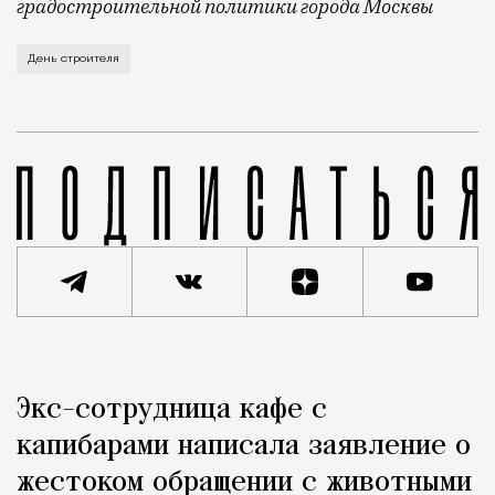
градостроительной политики города Москвы
В этом году профессиональный праздник День строи
День строителя
Реклама
Редакция Москвич Mag
Экс-сотрудница кафе с
Город
капибарами написала заявление о
жестоком обращении с животными