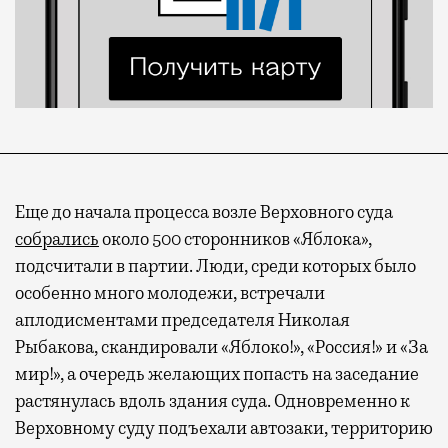
Еще до начала процесса возле Верховного суда
собрались
около 500 сторонников «Яблока»,
подсчитали в партии. Люди, среди которых было
особенно много молодежи, встречали
Современный путешественник часто берет
аплодисментами председателя Николая
с собой не только чемодан, но и ноутбук.
Рыбакова, скандировали «Яблоко!», «Россия!» и «За
А ожидание рейса все чаще превращается
мир!», а очередь желающих попасть на заседание
не в потерянное время, а в возможность
растянулась вдоль здания суда. Одновременно к
спокойно закончить дела или спланировать
Верховному суду подъехали автозаки, территорию
активности в путешествии, например