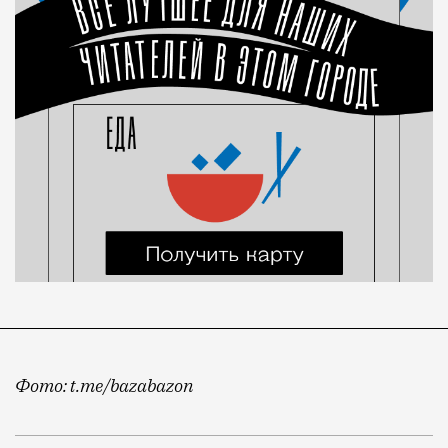
Фото: t.me/bazabazon
Об этом сообщает телеканал «360» со ссылкой на ис