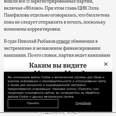
вошли все 11 зарегистрированных партий,
включая «Яблоко». При этом глава ЦИК Элла
Памфилова отдельно оговорилась, что бюллетень
пока не следует отправлять в печать, поскольку
возможны корректировки.
В суде Николай Рыбаков
отверг
обвинения в
экстремизме и незаконном финансировании
кампании. По его словам, партия ведет кампанию
исключительно на пожертвования российских
×
граждан, а ее главная задача — «сохранить жизни
людей и не допустить ядерной войны». Говоря о
Мы используем файлы Сookie и метрические системы для сбора и
Уведомление 
анализа информации о производительности и использовании сайта,
пацифистской позиции «Яблока», Рыбаков
а также для улучшения и индивидуальной настройки
напомнил, что необходимость переговоров по
предоставления информации. Нажимая кнопку «Принять» или
продолжая пользоваться сайтом, вы соглашаетесь на обработку
Украине публично признавал и Владимир Путин.
файлов Cookie и данных метрических систем.
Принять
Подробнее
ПРОДОЛЖЕНИЕ НИЖЕ