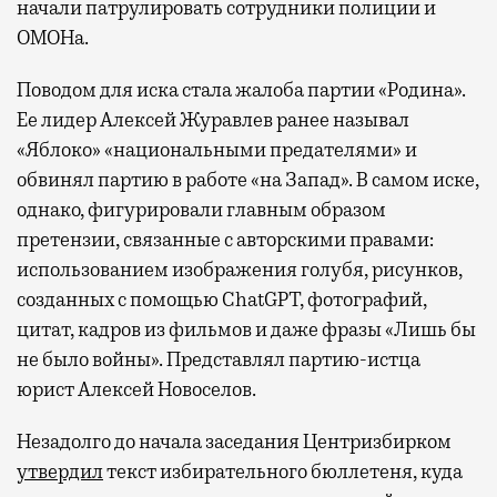
начали патрулировать сотрудники полиции и
забронировать нужные билеты и рестораны.
ОМОНа.
Поводом для иска стала жалоба партии «Родина».
Ее лидер Алексей Журавлев ранее называл
Бизнес-зал становится местом, где можно
провести переговоры, поработать или просто
«Яблоко» «национальными предателями» и
выпить кофе, наблюдая сквозь панорамные
обвинял партию в работе «на Запад». В самом иске,
окна за тем, как взлетают и садятся
однако, фигурировали главным образом
самолеты. В Москве нет недостатка
претензии, связанные с авторскими правами:
в лаунжах. В аэропортах их обычно
использованием изображения голубя, рисунков,
несколько — в разных зонах воздушных
созданных с помощью ChatGPT, фотографий,
гаваней. На некоторых вокзалах — тоже.
цитат, кадров из фильмов и даже фразы «Лишь бы
Лаунжи доступны на Ленинградском,
не было войны». Представлял партию-истца
Павелецком, Казанском, Ярославском
юрист Алексей Новоселов.
и Курском вокзалах.
Попасть в бизнес-залы
могут держатели карт Mir Supreme. Причем
Незадолго до начала заседания Центризбирком
не только в столице. Всего доступно более
утвердил
текст избирательного бюллетеня, куда
1000 бизнес-залов по всему миру.