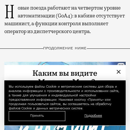
Новые поезда работают на четвертом уровне
автоматизации (GoA4): в кабине отсутствует
машинист, а функции контроля выполняет
оператор из диспетчерского центра.
ПРОДОЛЖЕНИЕ НИЖЕ
×
Мы используем файлы Сookie и метрические системы для сбора и
Уведомление 
анализа информации о производительности и использовании сайта,
а также для улучшения и индивидуальной настройки
предоставления информации. Нажимая кнопку «Принять» или
продолжая пользоваться сайтом, вы соглашаетесь на обработку
файлов Cookie и данных метрических систем.
Принять
Подробнее