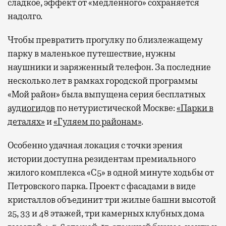
сладкое, эффект от «медленного» сохраняется
надолго.
Чтобы превратить прогулку по близлежащему
парку в маленькое путешествие, нужны
наушники и заряженный телефон. За последние
несколько лет в рамках городской программы
«Мой район» была выпущена серия бесплатных
аудиогидов
по нетуристической Москве:
«Парки в
деталях»
и
«Гуляем по районам»
.
Особенно удачная локация с точки зрения
истории доступна резидентам премиального
жилого комплекса «С5»
в одной минуте ходьбы от
Петровского парка. Проект с фасадами в виде
кристаллов объединит три жилые башни высотой
25, 33 и 48 этажей, три камерных клубных дома