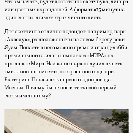
Чтобы начать, будет достаточно скетчбука, линера
или цветных карандашей. А формат «15 минут на
один скетч» снимет страх чистого листа.
Для скетчинга отлично подойдет, например, парк
«Акведук», расположенный на левом берегу реки
Яузы. Попасть в него можно прямо из гранд-лобби
премиального жилого комплекса «МИРА» на
проспекте Мира. Название парк получил в честь
«миллионного моста», построенного еще при
Екатерине II как часть первого водопровода
Москвы. Почему бы не посвятить свой первый
скетч именно ему?