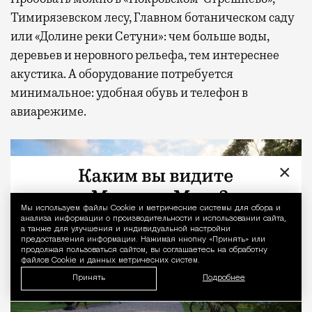
Тимирязевском лесу, Главном ботаническом саду
или «Долине реки Сетуни»: чем больше воды,
деревьев и неровного рельефа, тем интереснее
акустика. А оборудование потребуется
минимальное: удобная обувь и телефон в
авиарежиме.
×
Мы используем файлы Сookie и метрические системы для сбора и
Уведомление 
анализа информации о производительности и использовании сайта,
а также для улучшения и индивидуальной настройки
предоставления информации. Нажимая кнопку «Принять» или
продолжая пользоваться сайтом, вы соглашаетесь на обработку
файлов Cookie и данных метрических систем.
Принять
Подробнее