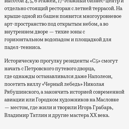
высотой 4, 5, 6 этажей, 17-этажный бизнес-центр и
отдельно стоящий ресторан с летней террасой. На
крыше одной из башен появится многоуровневое
арт-пространство под открытым небом, а во
внутреннем дворе — тихие зоны с
горизонтальном водопадом и площадкой для
падел-тенниса.
Историческую прогулку резиденты «С5» смогут
начать с Петровского путевого дворца,
где
однажды останавливался даже Наполеон,
посетить виллу «Черный лебедь» Николая
Рябушинского, а закончить историей современной
авиации или Городком художников на Масловке
— местом, где жили и творили Игорь Грабарь,
Владимир Татлин и другие мастера XX века.