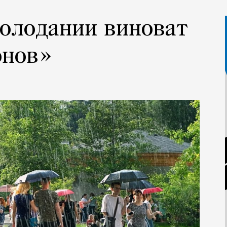
олодании виноват
онов»