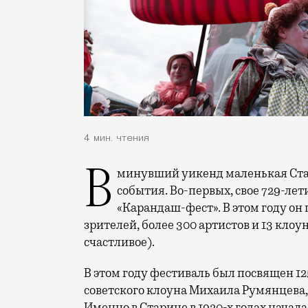
4 мин. чтения
В минувший уикенд маленькая Старица в Тверской области отметила сразу два
события. Во-первых, свое 729-ле
«Карандаш-фест». В этом году он 
зрителей, более 300 артистов и 13 клоу
счастливое).
В этом году фестиваль был посвящен 1
советского клоуна Михаила Румянцева
Именно в Старице в 1920-х годах начала