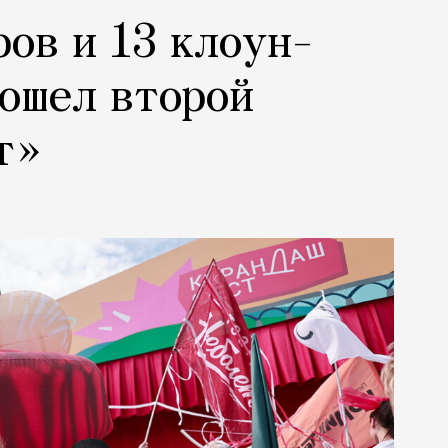
ров и 13 клоун-
рошел второй
т»