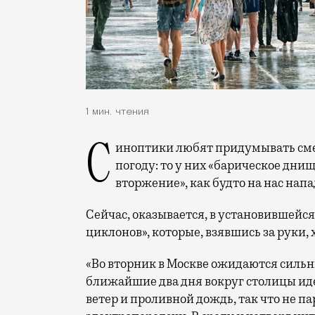
1 мин. чтения
Синоптики любят придумывать смешные или драматичные термины, описывая
погоду: то у них «барическое дни
вторжение», как будто на нас на
Сейчас, оказывается, в установившейся
циклонов», которые, взявшись за руки, 
«Во вторник в Москве ожидаются сильн
ближайшие два дня вокруг столицы иде
ветер и проливной дождь, так что не 