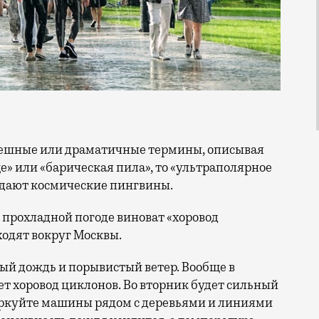
ще» или «барическая пила», то «ультраполярное
падают космические пингвины.
 прохладной погоде виноват «хоровод
ходят вокруг Москвы.
ый дождь и порывистый ветер. Вообще в
т хоровод циклонов. Во вторник будет сильный
паркуйте машины рядом с деревьями и линиями