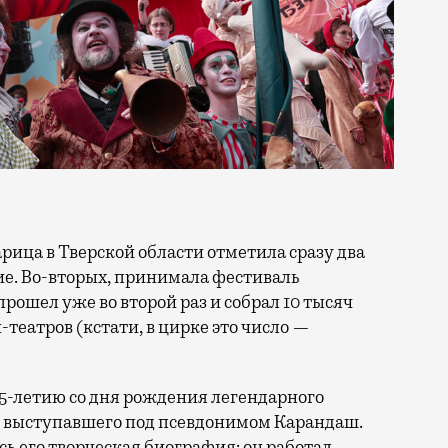
тие. Во-вторых, принимала фестиваль
прошел уже во второй раз и собрал 10 тысяч
н-театров (кстати, в цирке это число —
25-летию со дня рождения легендарного
, выступавшего под псевдонимом Карандаш.
сь его творческая биография: он работал