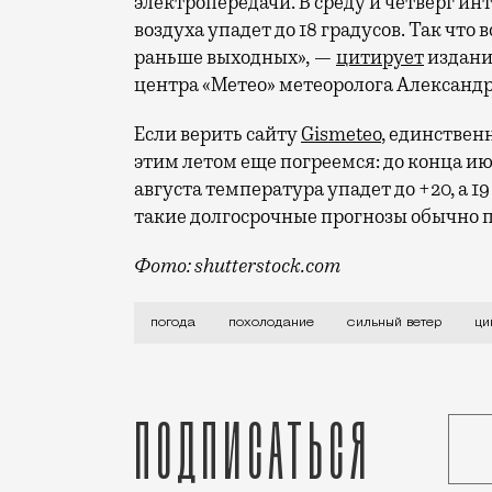
электропередачи. В среду и четверг ин
воздуха упадет до 18 градусов. Так что
раньше выходных», —
цитирует
издани
центра «Метео» метеоролога Александ
Если верить сайту
Gismeteo
, единствен
этим летом еще погреемся: до конца ию
августа температура упадет до +20, а 1
такие долгосрочные прогнозы обычно п
Фото: shutterstock.com
Синоптики любят придумывать смешные и
погода
похолодание
сильный ветер
ци
Подписаться