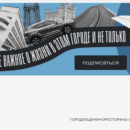
ГОРОД
ЛЮДИ
КИНО
РЕСТОРАНЫ 