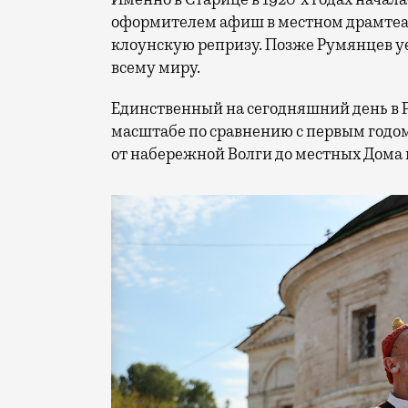
оформителем афиш в местном драмтеат
клоунскую репризу. Позже Румянцев уех
всему миру.
Единственный на сегодняшний день в 
масштабе по сравнению с первым годом
от набережной Волги до местных Дома 