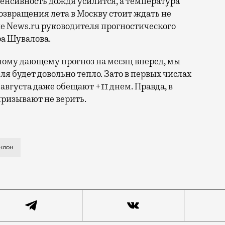
тенсивность дождя усилится, а температура
 возвращения лета в Москву стоит ждать не
е News.ru руководителя прогностического
ра Шувалова.
ному дающему прогноз на месяц вперед, мы
ля будет довольно тепло. Зато в первых числах
9 августа даже обещают +11 днем. Правда, в
ризывают не верить.
ли драматичные термины, описывая погоду: то у них «
клон