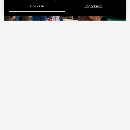
Принять
Подробнее
09.08.2026
3 мин. чтения
Когда-то Лонни Хокинс (Уилл Феррелл) был
звездой гольфа, разъезжавшей на личном
автобусе с собственной физиономией на борту.
Сегодня Лонни по-прежнему в деле, как и его
клюшконосец-кедди Старый Генри (Кит Дэвид),
но потрепанное транспортное средство теперь
распугивает зрителей и участников заштатных
турниров. Увы, Генри падает замертво прямо во
время очередной игры, и Лонни понимает, что
пора возвращаться в высшую лигу.