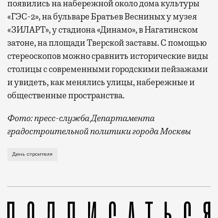
появились на набережной около дома культуры
«ГЭС-2», на бульваре Братьев Весниных у музея
«ЗИЛАРТ», у стадиона «Динамо», в Нагатинском
затоне, на площади Тверской заставы. С помощью
стереоскопов можно сравнить исторические виды
столицы с современными городскими пейзажами
и увидеть, как менялись улицы, набережные и
общественные пространства.
Фото: пресс-служба Департамента
градостроительной политики города Москвы
В этом году профессиональный праздник День строи
День строителя