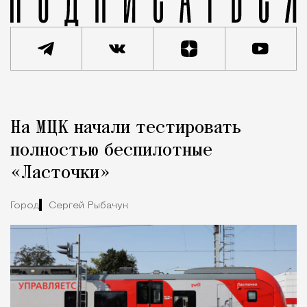
Реклама
Редакция Москвич Mag
На МЦК начали тестировать
Город
полностью беспилотные
«Ласточки»
Город
Сергей Рыбачук