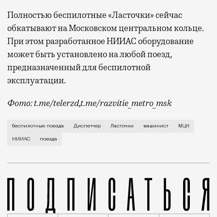
Полностью беспилотные «Ласточки» сейчас
обкатывают на Московском центральном кольце.
При этом разработанное НИИАС оборудование
может быть установлено на любой поезд,
предназначенный для беспилотной
эксплуатации.
Фото: t.me/telerzd,t.me/razvitie_metro_msk
Новые поезда работают на четвертом уровне автома
беспилотные поезда
Диспетчер
Ласточки
машинист
МЦК
НИИАС
поезда