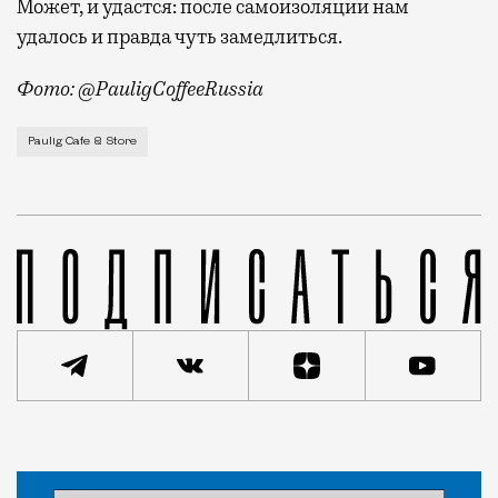
Может, и удастся: после самоизоляции нам
удалось и правда чуть замедлиться.
Фото: @PauligCoffeeRussia
О намерениях открыть Paulig Cafe & Store в Москве
Paulig Cafe & Store
Статья
Редакция Москвич Mag
Город