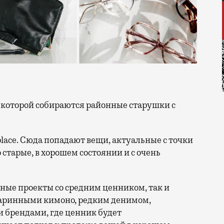
.
lace. Сюда попадают вещи, актуальные с точки
 старые, в хорошем состоянии и с очень
пные проекты со средним ценником, так и
таринными кимоно, редким денимом,
брендами, где ценник будет