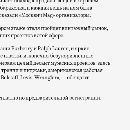
ичает подход к продаже вещей в хорошем
е барахолка, и каждая вещь на нем была
сказали «Москвич Mag» организаторы.
а втором этаже отеля пройдет винтажный рынок,
ших проектов в этой сфере.
ащи Burberry и Ralph Lauren, и яркие
 платки, и, конечно, безукоризненные
ираем целый десант мужских проектов: здесь
е тренчи и пиджаки, американская рабочая
 Belstaff, Levis, Wrangler», — обещают
есплатно по предварительной
регистрации
.
торой собираются районные старушки с ненужными бере