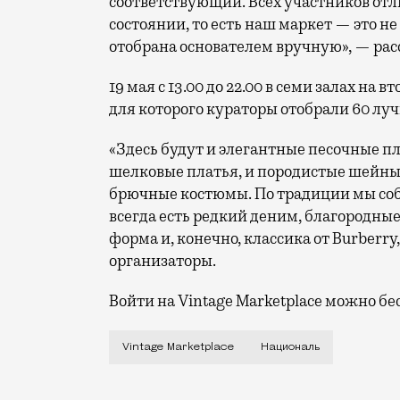
соответствующий. Всех участников отл
состоянии, то есть наш маркет — это н
отобрана основателем вручную», — рас
19 мая с 13.00 до 22.00 в семи залах н
для которого кураторы отобрали 60 луч
«Здесь будут и элегантные песочные пл
шелковые платья, и породистые шейные
брючные костюмы. По традиции мы соб
всегда есть редкий деним, благородны
форма и, конечно, классика от Burberry,
организаторы.
Войти на Vintage Marketplace можно б
Конечно, это не простая блошка, на ко
Vintage Marketplace
Националь