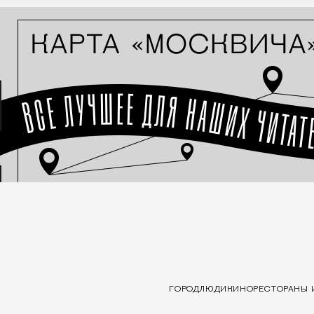
ГОРОД
ЛЮДИ
КИНО
РЕСТОРАНЫ 