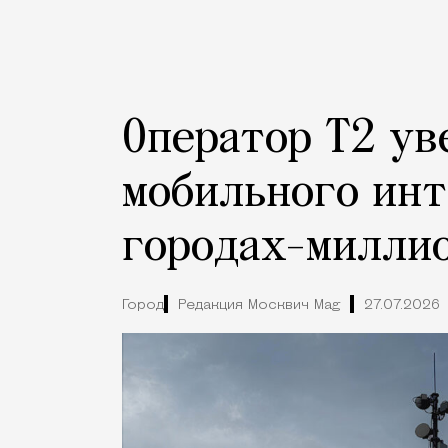
Оператор Т2 ув
мобильного инт
городах-милли
Город
Редакция Москвич Mag
27.07.2026