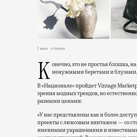
1 мин. чтения
Конечно, это не простая блошка, на которой собираются районные старушки с
ненужными беретами и блузами
В «Национале» пройдет Vintage Marketp
зрения модных трендов, но естественно
разными ценами:
«У нас представлены как и более досту
проекты с люксовым винтажем — со с
именными украшениями и известными 