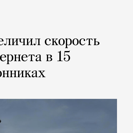
еличил скорость
ернета в 15
онниках