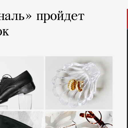
наль» пройдет
ок