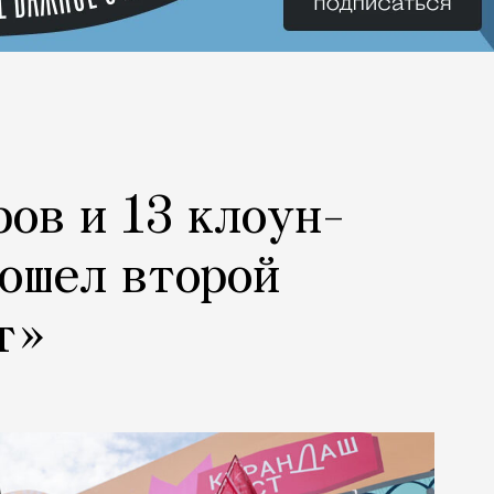
ров и 13 клоун-
рошел второй
т»