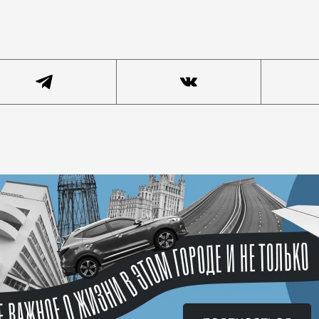
ойтись без салютов, и тут вдруг помог закон о тишин