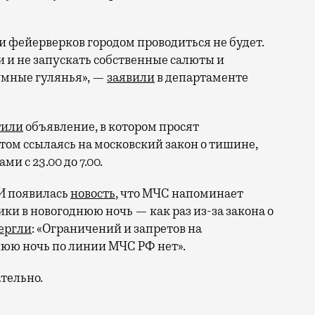
и фейерверков городом проводиться не будет.
и и не запускать собственные салюты и
умные гулянья», —
заявили
в департаменте
тили
объявление, в котором просят
этом ссылаясь на московский закон о тишине,
 с 23.00 до 7.00.
МИ появилась
новость
, что МЧС напоминает
ки в новогоднюю ночь — как раз из-за закона о
ергли
: «Ограничений и запретов на
нюю ночь по линии МЧС РФ нет».
ательно.