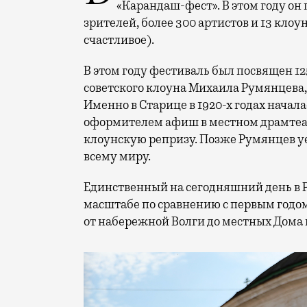
«Карандаш-фест». В этом году он 
зрителей, более 300 артистов и 13 клоу
счастливое).
В этом году фестиваль был посвящен 1
советского клоуна Михаила Румянцева
Именно в Старице в 1920-х годах начала
оформителем афиш в местном драмтеат
клоунскую репризу. Позже Румянцев уех
всему миру.
Единственный на сегодняшний день в 
масштабе по сравнению с первым годом
от набережной Волги до местных Дома 