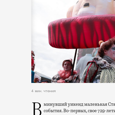
4 мин. чтения
В минувший уикенд маленькая Старица в Тверской области отметила сразу два
события. Во-первых, свое 729-ле