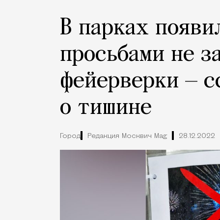
В парках появи
просьбами не з
фейерверки — с
о тишине
Город
Редакция Москвич Mag
28.12.2022