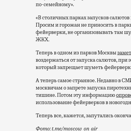
по-семейному».
«В столичных парках запусков салютов 
Просим и горожан не приносить в парк
фейерверки, не организовывать там ш
ЖКХ.
Теперь в одном из парков Москвы
заме
воздержаться от запуска салютов, при 
который запрещает шуметь фейерверками
А теперь самое странное. Недавно в С
москвичам о запрете запуска пиротехни
тишине. Потом эту информацию
опров
использование фейерверков в новогод
Теперь все, кажется, запутались оконч
Фото: t.me/moscow_on_air