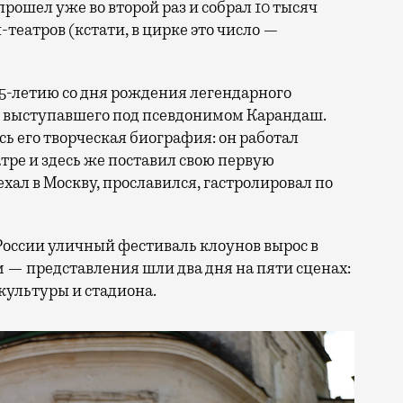
прошел уже во второй раз и собрал 10 тысяч
н-театров (кстати, в цирке это число —
25-летию со дня рождения легендарного
, выступавшего под псевдонимом Карандаш.
сь его творческая биография: он работал
ре и здесь же поставил свою первую
ал в Москву, прославился, гастролировал по
России уличный фестиваль клоунов вырос в
 — представления шли два дня на пяти сценах:
культуры и стадиона.