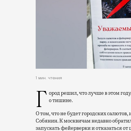
1 мин. чтения
Город решил, что лучше в этом году обойтись без салютов, и тут вдруг помог закон
о тишине.
О том, что не будет городских салютов,
Собянин. К москвичам недавно обрати
запускать фейерверки и отказаться от