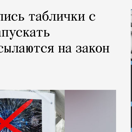
лись таблички с
апускать
сылаются на закон