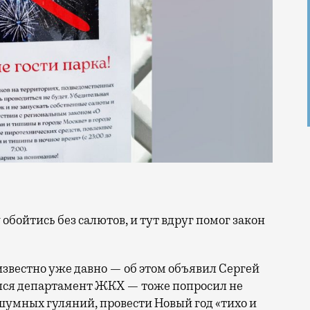
 известно уже давно — об этом объявил Сергей
лся департамент ЖКХ — тоже попросил не
 шумных гуляний, провести Новый год «тихо и