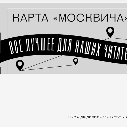
ГОРОД
ЛЮДИ
КИНО
РЕСТОРАНЫ 