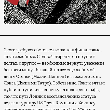
Этого требуют обстоятельства, как финансовые,
так и семейные. С одной стороны, он по уши в
долгах, с другой — необходимо вернуть уважение
без пяти минут бывшей, но все еще любимой
жены Стейси (Молли Шеннон) и взрослого сына
Лэнса (Джимми Татро). Собственно, Лэнс мечтает
публично унизить папочку на поле для гольфа,
так что путь Лонни к восстановлению статуса
ведет к турниру US Open. Компанию Хокинсу-
старшему составит новая кедди Сэм (Форчун