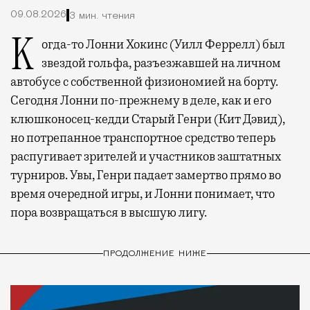
09.08.2026
3 мин. чтения
Когда-то Лонни Хокинс (Уилл Феррелл) был
звездой гольфа, разъезжавшей на личном
автобусе с собственной физиономией на борту.
Сегодня Лонни по-прежнему в деле, как и его
клюшконосец-кедди Старый Генри (Кит Дэвид),
но потрепанное транспортное средство теперь
распугивает зрителей и участников заштатных
турниров. Увы, Генри падает замертво прямо во
время очередной игры, и Лонни понимает, что
пора возвращаться в высшую лигу.
ПРОДОЛЖЕНИЕ НИЖЕ