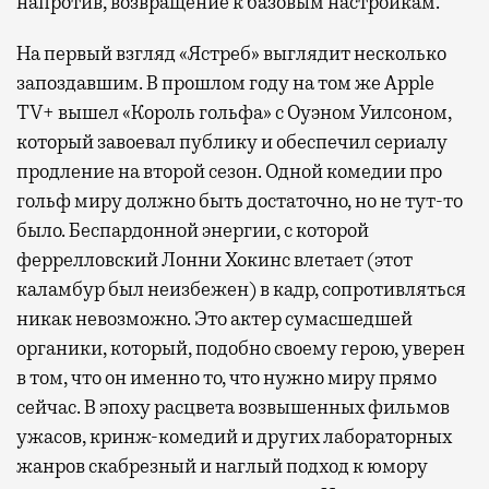
напротив, возвращение к базовым настройкам.
На первый взгляд «Ястреб» выглядит несколько
запоздавшим. В прошлом году на том же Apple
TV+ вышел «Король гольфа» с Оуэном Уилсоном,
который завоевал публику и обеспечил сериалу
продление на второй сезон. Одной комедии про
гольф миру должно быть достаточно, но не тут-то
было. Беспардонной энергии, с которой
феррелловский Лонни Хокинс влетает (этот
каламбур был неизбежен) в кадр, сопротивляться
никак невозможно. Это актер сумасшедшей
органики, который, подобно своему герою, уверен
в том, что он именно то, что нужно миру прямо
сейчас. В эпоху расцвета возвышенных фильмов
ужасов, кринж-комедий и других лабораторных
жанров скабрезный и наглый подход к юмору