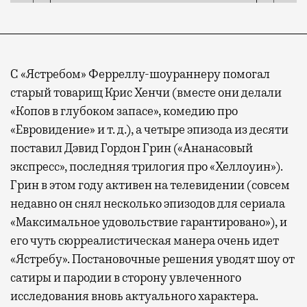
С «Ястребом» Ферреллу-шоураннеру помогал
старый товарищ Крис Хенчи (вместе они делали
«Копов в глубоком запасе», комедию про
«Евровидение» и т. д.), а четыре эпизода из десяти
поставил Дэвид Гордон Грин («Ананасовый
экспресс», последняя трилогия про «Хеллоуин»).
Грин в этом году активен на телевидении (совсем
недавно он снял несколько эпизодов для сериала
«Максимальное удовольствие гарантировано»), и
его чуть сюрреалистическая манера очень идет
«Ястребу». Постановочные решения уводят шоу от
сатиры и пародии в сторону увлеченного
исследования вновь актуального характера.