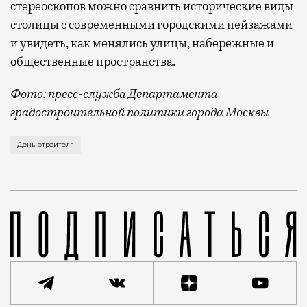
стереоскопов можно сравнить исторические виды
столицы с современными городскими пейзажами
и увидеть, как менялись улицы, набережные и
общественные пространства.
Фото: пресс-служба Департамента
градостроительной политики города Москвы
В этом году профессиональный праздник День строи
День строителя