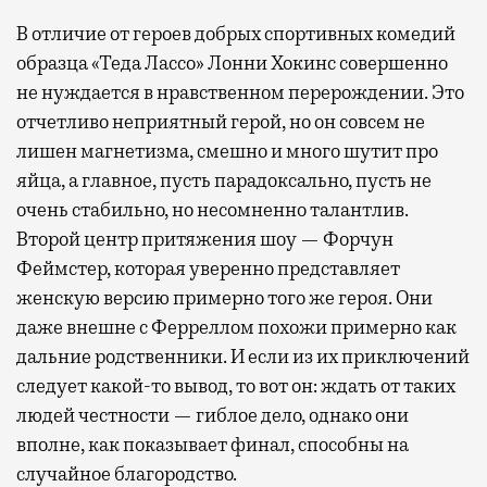
В отличие от героев добрых спортивных комедий
образца «Теда Лассо» Лонни Хокинс совершенно
не нуждается в нравственном перерождении. Это
отчетливо неприятный герой, но он совсем не
лишен магнетизма, смешно и много шутит про
яйца, а главное, пусть парадоксально, пусть не
очень стабильно, но несомненно талантлив.
Второй центр притяжения шоу — Форчун
Феймстер, которая уверенно представляет
женскую версию примерно того же героя. Они
даже внешне с Ферреллом похожи примерно как
дальние родственники. И если из их приключений
следует какой-то вывод, то вот он: ждать от таких
людей честности — гиблое дело, однако они
вполне, как показывает финал, способны на
случайное благородство.