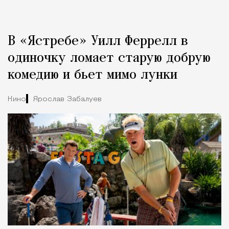
Реклама
Редакция Москвич Mag
В «Ястребе» Уилл Феррелл в
Город
одиночку ломает старую добрую
комедию и бьет мимо лунки
Кино
Ярослав Забалуев