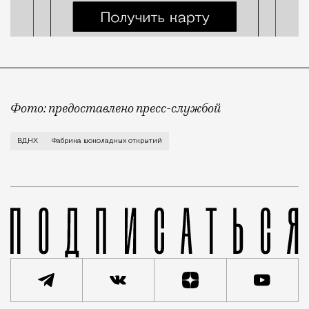
Фото: предоставлено пресс-службой
Все желающие набрать калорий к зиме под благовид
ВДНХ
Фабрика шоколадных открытий