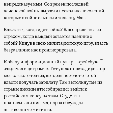
непредсказуемым. Со времен последней
чеченской войны выросли несколько поколений,
которые о войне слышали только 9 Мая.
Как жить, когда идет война? Как справиться со
страхом, когда каждый остается наедине с
собой? Кинув в свою милитаристскую игру, власть
безразлично нас проигнорировала.
***
К обеду информационный пузырь в фейсбуке
закричал еще громче. Тут ушла с поста директор
московского театра, которая не хочет от этой
власти получать зарплату. Там вытолкнутые из
страны диссиденты собирались выйти к
российским консульствам. Студенты
подписывали письма, народ обсуждал
антивоенные митинги.