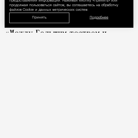
предоставления информации. Нажимая кнопку «Принять» или
продолжая пользоваться сайтом, вы соглашаетесь на обработку
файлов Cookie и данных метрических систем.
Принять
Подробнее
«Между Большим театром и
коровником» — фрагмент из книги
«Капоте в СССР»
Люди
Редакция Москвич Mag