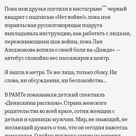
***
Пока мои друзья постили в инстаграме
черный
квадрат с надписью «Нет войне!», пока моя
израильская русскоговорящая подруга
выкладывала инструкцию, как работать с людьми,
переживающими шок войны, пока Лия
Ахеджакова вопила о своей боли на «Дожде» —
автобус спокойно нес пассажиров в центр.
Я зашла в метро. Те же лица, только сбоку. Ни
слова, ни обсуждения, ни беспокойства…
В РАМТе показывали детский спектакль
«Денискины рассказы». Страна женского
родительства во всей красе, сотни женщин с
детьми и единицы мужчин. Мир, не знающий, не
желающий думать о том, что он сегодня навсегда
изменился. О войне тут тоже никто не говорил.