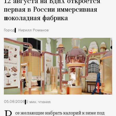
12 августа на ВДНХ откроется
Город
первая в России иммерсивная
шоколадная фабрика
Город
Кирилл Романов
05.08.2026
2 мин. чтения