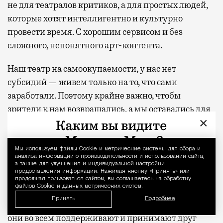
не для театралов критиков, а для простых людей,
которые хотят интеллигентно и культурно
провести время. С хорошим сервисом и без
сложного, непонятного арт-контента.
Наш театр на самоокупаемости, у нас нет
субсидий — живем только на то, что сами
заработали. Поэтому крайне важно, чтобы
зрители к нам возвращались, а мы оставались для
×
них интересным местом.
Семейный фильм
«Космическая
Мы используем файлы Сookie и метрические системы для сбора и
Уведомление 
анализа информации о производительности и использовании сайта,
Машка»
производства моей
а также для улучшения и индивидуальной настройки
предоставления информации. Нажимая кнопку «Принять» или
кинокомпании…
продолжая пользоваться сайтом, вы соглашаетесь на обработку
файлов Cookie и данных метрических систем.
Принять
Подробнее
Это история о безусловной любви папы и дочки —
они во всем поддерживают и принимают друг