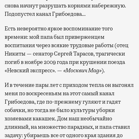
снова начнут разрушать корнями набережную.
Подопустел канал Грибоедова…
Есть невероятно яркое воспоминание того
времени: мой папа был приверженцем
воспитания через всякие трудовые работы (отец
Никиты — сенатор Сергей Тарасов, трагически
погиб в ноябре 2009 года при крушении поезда
«Невский экспресс». —
«Москвич Mag»
).
И в течение пары лет с приходом тепла он выгонял
меня по воскресеньям на этот самый канал
Грибоедова, где по-прежнему гуляют и гадят
собачки, но тогда не было культуры уборки
хозяевами какашек. Дом наш необычайно
длинный, на множество парадных, и папа ставил
задачу: убираешь все от одного края здания до