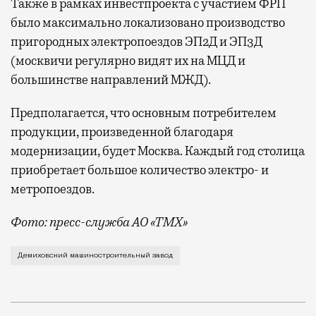
Также в рамках инвестпроекта с участием ФРП
было максимально локализовано производство
пригородных электропоездов ЭП2Д и ЭП3Д
(москвичи регулярно видят их на МЦД и
большинстве направлений МЖД).
Предполагается, что основным потребителем
продукции, произведенной благодаря
модернизации, будет Москва. Каждый год столица
приобретает большое количество электро- и
метропоездов.
Фото: пресс-служба АО «ТМХ»
На Демиховском машиностроительном заводе (входи
Демиховский машиностроительный завод