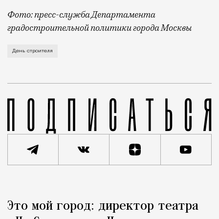
Фото: пресс-служба Департамента
градостроительной политики города Москвы
В этом году профессиональный праздник День строи
День строителя
Реклама
Редакция Москвич Mag
Это мой город: директор театра
Город