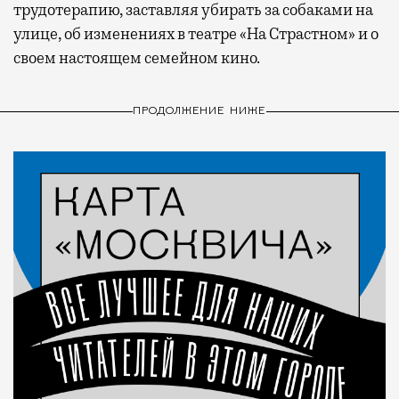
трудотерапию, заставляя убирать за собаками на
улице, об изменениях в театре «На Страстном» и о
своем настоящем семейном кино.
ПРОДОЛЖЕНИЕ НИЖЕ