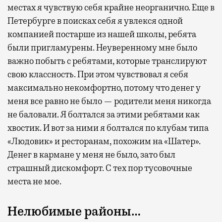
местах я чувствую себя крайне неорганично. Еще в
Петербурге в поисках себя я увлекся одной
компанией постарше из нашей школы, ребята
были пригламурены. Неуверенному мне было
важно побыть с ребятами, которые транслируют
свою классность. При этом чувствовал я себя
максимально некомфортно, потому что денег у
меня все равно не было — родители меня никогда
не баловали. Я болтался за этими ребятами как
хвостик. И вот за ними я болтался по клубам типа
«Людовик» и ресторанам, похожим на «Шатер».
Денег в кармане у меня не было, зато был
страшный дискомфорт. С тех пор тусовочные
места не мое.
Нелюбимые районы…