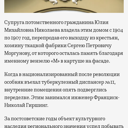
Супруга потомственного гражданина Юлия
Михайловна Николаева владела этим домом с 1904
по 1907 год, перепродав его выходцу из крестьян,
хозяину ткацкой фабрики Сергею Петровичу
Моргунову, от которого осталась память благодаря
именному вензелю «М» в картуше на фасаде.
Когда в национализированный после революции
особняк въехал туберкулезный диспансер №11,
внутренние помещения опять подверглись
переделке. Этим занимался инженер Франциск-
Николай Гиршинг.
За постсоветские годы объект культурного
наследия регионального значения успел побывать