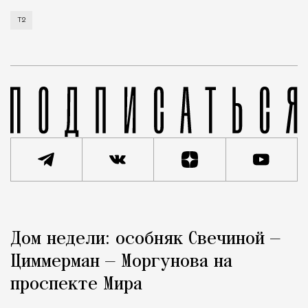
Т2
Реклама
Редакция Москвич Mag
Дом недели: особняк Свечиной —
Город
Циммерман — Моргунова на
проспекте Мира