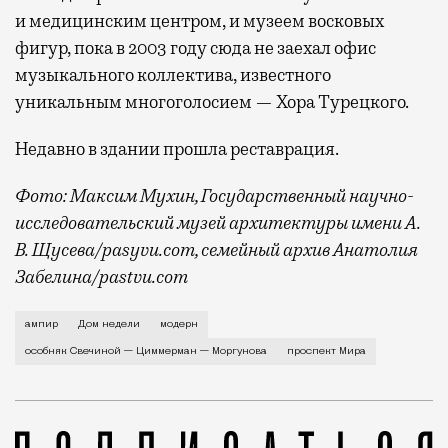
и медицинским центром, и музеем восковых
фигур, пока в 2003 году сюда не заехал офис
музыкального коллектива, известного
уникальным многоголосием — Хора Турецкого.
Недавно в здании прошла реставрация.
Фото: Максим Мухин, Государственный научно-
исследовательский музей архитектуры имени А.
В. Щусева/pasyvu.com, семейный архив Анатолия
Забелина/pastvu.com
История каменного строения в Мещанской слободе —
ампир
Дом недели
модерн
особняк Свечиной — Циммерман — Моргунова
проспект Мира