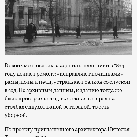
В своих московских владениях шляпники в 1874
году делают ремонт: «исправляют починками»
рамы, полы и печи, устраивают балкон со спуском
в сад. По архивным данным, к зданию тогда же
была пристроена и одноэтажная галерея на
столбах с двухэтажной ретирадой, то есть
уборной.
По проекту приглашенного архитектора Николая