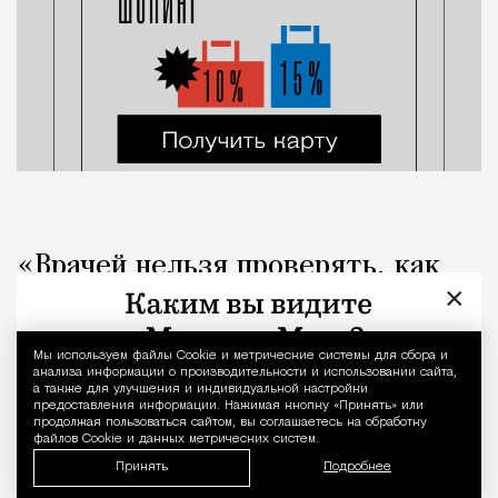
«Врачей нельзя проверять, как
×
общепит». Коллеги вступились за
стоматолога после выпуска Лены
Мы используем файлы Сookie и метрические системы для сбора и
Уведомление 
Летучей
анализа информации о производительности и использовании сайта,
а также для улучшения и индивидуальной настройки
предоставления информации. Нажимая кнопку «Принять» или
продолжая пользоваться сайтом, вы соглашаетесь на обработку
Город
Кирилл Романов
файлов Cookie и данных метрических систем.
Принять
Подробнее