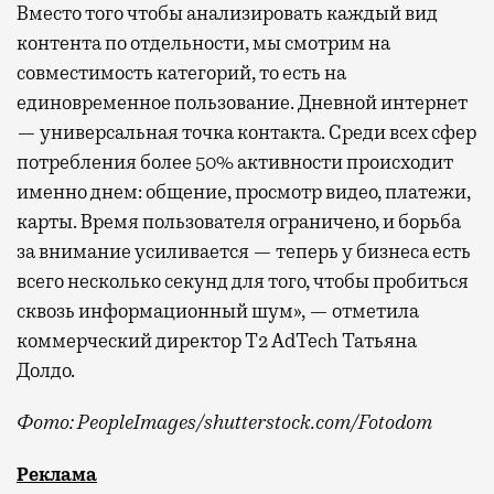
Вместо того чтобы анализировать каждый вид
контента по отдельности, мы смотрим на
совместимость категорий, то есть на
единовременное пользование. Дневной интернет
— универсальная точка контакта. Среди всех сфер
потребления более 50% активности происходит
именно днем: общение, просмотр видео, платежи,
карты. Время пользователя ограничено, и борьба
за внимание усиливается — теперь у бизнеса есть
всего несколько секунд для того, чтобы пробиться
сквозь информационный шум», — отметила
коммерческий директор Т2 AdTech Татьяна
Долдо.
Фото: PeopleImages/shutterstock.com/Fotodom
Мобильный оператор Т2 изучил модели интернет-потр
Реклама