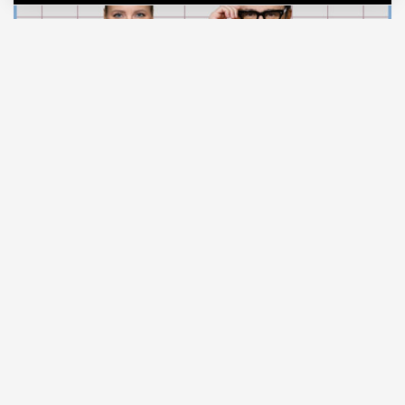
07.08.2026
2 мин. чтения
Московские стоматологи
записывают
видео в
поддержку московского врача Алексея
Фролова после выхода выпусков программы
Елены Летучей, посвященных конфликтам в
сфере стоматологии. По мнению его коллег, у
части зрителей могло сложиться ошибочное
впечатление, что Фролов имеет отношение к
истории о смерти ребенка после лечения зубов,