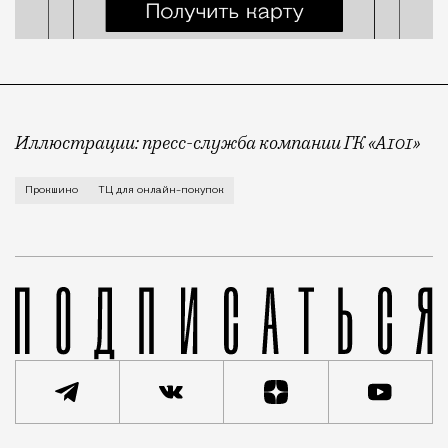
Иллюстрации: пресс-служба компании ГК «А101»
В торговом комплексе будет две странности. Прежде
Прокшино
ТЦ для онлайн-покупок