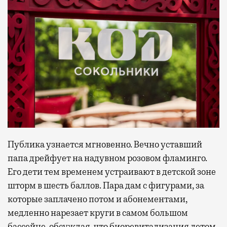
Публика узнается мгновенно. Вечно уставший
папа дрейфует на надувном розовом фламинго.
Его дети тем временем устраивают в детской зоне
шторм в шесть баллов. Пара дам с фигурами, за
которые заплачено потом и абонементами,
медленно нарезает круги в самом большом
бассейне, обсуждая, что биоревитализация летом