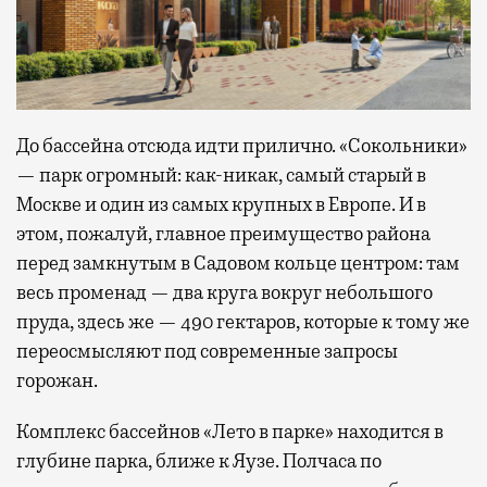
До бассейна отсюда идти прилично. «Сокольники»
— парк огромный: как-никак, самый старый в
Москве и один из самых крупных в Европе. И в
этом, пожалуй, главное преимущество района
перед замкнутым в Садовом кольце центром: там
весь променад — два круга вокруг небольшого
пруда, здесь же — 490 гектаров, которые к тому же
переосмысляют под современные запросы
горожан.
Комплекс бассейнов «Лето в парке» находится в
глубине парка, ближе к Яузе. Полчаса по