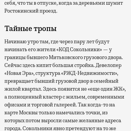
себя, что ты в отпуске, когда за деревьями шумит
Ростокинский проезд.
Тайные тропы
Начинаю утро там, где через пару лет будут
начинать его жители «КОД Сокольники» — у
границы бывшего Митьковского грузового двора.
Сейчас здесь кипит большая стройка. Девелопер
«Новая Эра», структура «РЖД-Недвижимости»,
превращает бывший грузовой двор в семейный
жилой квартал. Здесь появится не «еще один ЖК»,
а полноценный кластер с жильем, современными
офисами и торговой галереей. Так когда-то на
карте Москвы только намечались точки, из
которых потом выросли самые желанные адреса
города. Сокольники явно претендуют на то же