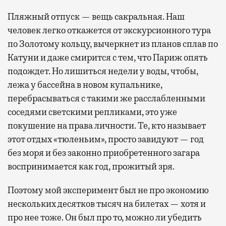
Пляжный отпуск — вещь сакральная. Наш
человек легко откажется от экскурсионного тура
по Золотому кольцу, вычеркнет из планов сплав по
Катуни и даже смирится с тем, что Париж опять
подождет. Но лишиться недели у воды, чтобы,
лежа у бассейна в новом купальнике,
перебрасываться с такими же расслабленными
соседями светскими репликами, это уже
покушение на права личности. Те, кто называет
этот отдых «тюленьим», просто завидуют — год
без моря и без законно приобретенного загара
воспринимается как год, прожитый зря.
Поэтому мой эксперимент был не про экономию
нескольких десятков тысяч на билетах — хотя и
про нее тоже. Он был про то, можно ли убедить