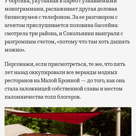
У бортика, укутанная в парео с узнаваемыми
монограммами, расхаживает другая деловая
бизнесвумен с телефоном. За ее разговором с
агентом прислушивается половина бассейна:
смотрела три района, и Сокольники выиграли с
разгромным счетом, «потому что там хоть дышать
можно».
Персонажи, если присмотреться, те же, что пять
лет назад оккупировали все веранды модных
ресторанов на Малой Бронной — до того, как она
стала заложницей собственной славы и местом
паломничества толп блогеров.