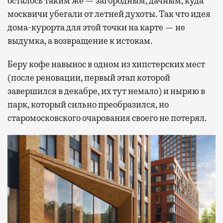
осталось таким же — загородным, дачным, куда
москвичи убегали от летней духоты. Так что идея
дома-курорта для этой точки на карте — не
выдумка, а возвращение к истокам.
Беру кофе навынос в одном из хипстерских мест
(после реновации, первый этап которой
завершился в декабре, их тут немало) и ныряю в
парк, который сильно преобразился, но
старомосковского очарования своего не потерял.