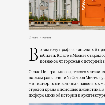
2 мин. чтения
В этом году профессиональный праздник День строителя отмечает 70-летний
юбилей. К дате в Москве открыло
познакомят горожан с историей 
Около Центрального детского магазина 
парком развлечений «Остров Мечты» у
миниатюрными копиями известных мос
стрелой крана с помощью джойстика, а
информацию об истории и архитектурн