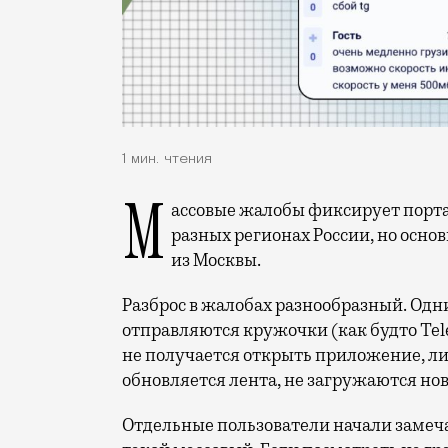
1 мин. чтения
Массовые жалобы фиксирует портал Сбой.РФ. По его данным, мессенджер сбоит в
разных регионах России, но осн
из Москвы.
Разброс в жалобах разнообразный. Одни
отправляются кружочки (как будто Tel
не получается открыть приложение, ли
обновляется лента, не загружаются но
Отдельные пользователи начали замеча