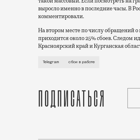
такой массовый. Если посмотреть на гр
выросло именно в последние часы. В Р
комментировали.
На втором месте по числу обращений о
приходится около 25% сбоев. Следом ид
Красноярский край и Курганская облас
Массовые жалобы фиксирует портал Сбой
Telegram
сбои в работе
Подписаться
Статья
Николай Спиридонов