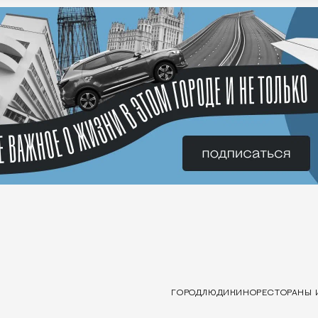
ГОРОД
ЛЮДИ
КИНО
РЕСТОРАНЫ 