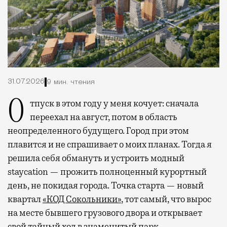
31.07.2026
9 мин. чтения
Отпуск в этом году у меня кочует: сначала
переехал на август, потом в область
неопределенного будущего. Город при этом
плавится и не спрашивает о моих планах. Тогда я
решила себя обмануть и устроить модный
staycation — прожить полноценный курортный
день, не покидая города. Точка старта — новый
квартал
«КОД Сокольники»
, тот самый, что вырос
на месте бывшего грузового двора и открывает
свой тайный ход в знаменитый парк.