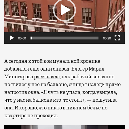
00:00
00:20
А сегодня к этой коммунальной хронике
добавился еще один эпизод. Блогер Мария
Миногарова
рассказала
, как рабочий внезапно
появился у нее на балконе, счищая наледь прямо
напротив окна. «Я чуть не упала, когда увидела,
что у нас на балконе кто-то стоит», — пошутила
она. И хорошо, что никто в нижнем белье по
квартире не проходил.
Видеоплеер