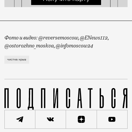
Фото и видео: @reversemoscow, @ENews112,
@ostorozhno_moskva, @infomoscow24
Московские коммунальщики снова показывают цирковы
чистка крыш