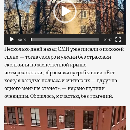
00:00
00:47
Несколько дней назад СМИ уже
писали
о похожей
сцене — тогда семеро мужчин без страховки
скользили по заснеженной крыше
четырехэтажки, сбрасывая сугробы вниз. «Вот
хожу я каждые полчаса и считаю их — вдруг на
одного меньше станет», — нервно шутили
очевидцы. Обошлось, к счастью, без трагедий.
Видеоплеер