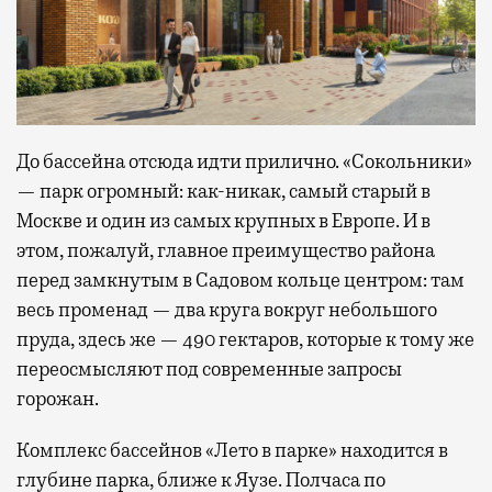
До бассейна отсюда идти прилично. «Сокольники»
— парк огромный: как-никак, самый старый в
Москве и один из самых крупных в Европе. И в
этом, пожалуй, главное преимущество района
перед замкнутым в Садовом кольце центром: там
весь променад — два круга вокруг небольшого
пруда, здесь же — 490 гектаров, которые к тому же
переосмысляют под современные запросы
горожан.
Комплекс бассейнов «Лето в парке» находится в
глубине парка, ближе к Яузе. Полчаса по