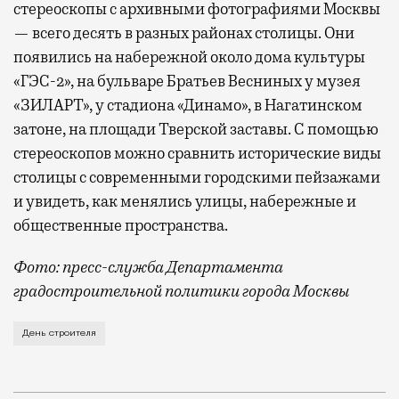
стереоскопы с архивными фотографиями Москвы
— всего десять в разных районах столицы. Они
появились на набережной около дома культуры
«ГЭС-2», на бульваре Братьев Весниных у музея
«ЗИЛАРТ», у стадиона «Динамо», в Нагатинском
затоне, на площади Тверской заставы. С помощью
стереоскопов можно сравнить исторические виды
столицы с современными городскими пейзажами
и увидеть, как менялись улицы, набережные и
общественные пространства.
Фото: пресс-служба Департамента
градостроительной политики города Москвы
В этом году профессиональный праздник День строи
День строителя