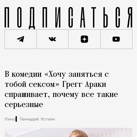
Реклама
Редакция Москвич Mag
В комедии «Хочу заняться с
Город
тобой сексом» Грегг Араки
спрашивает, почему все такие
серьезные
Кино
Геннадий Устиян