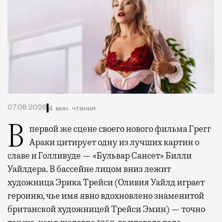
07.08.2026
4 мин. чтения
В первой же сцене своего нового фильма Грегг
Араки цитирует одну из лучших картин о
славе и Голливуде — «Бульвар Сансет» Билли
Уайлдера. В бассейне лицом вниз лежит
художница Эрика Трейси (Оливия Уайлд играет
героиню, чье имя явно вдохновлено знаменитой
британской художницей Трейси Эмин) — точно