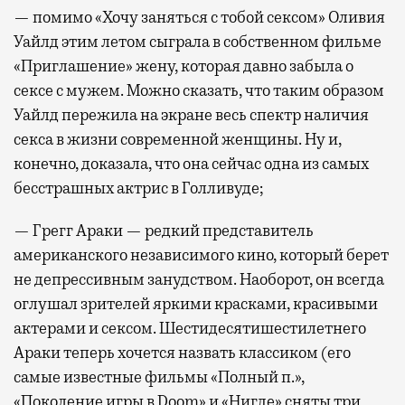
— помимо «Хочу заняться с тобой сексом» Оливия
Уайлд этим летом сыграла в собственном фильме
«Приглашение» жену, которая давно забыла о
сексе с мужем. Можно сказать, что таким образом
Уайлд пережила на экране весь спектр наличия
секса в жизни современной женщины. Ну и,
конечно, доказала, что она сейчас одна из самых
бесстрашных актрис в Голливуде;
— Грегг Араки — редкий представитель
американского независимого кино, который берет
не депрессивным занудством. Наоборот, он всегда
оглушал зрителей яркими красками, красивыми
актерами и сексом. Шестидесятишестилетнего
Араки теперь хочется назвать классиком (его
самые известные фильмы «Полный п.»,
«Поколение игры в Doom» и «Нигде» сняты три