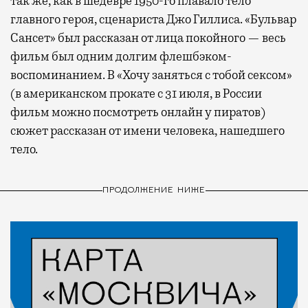
так же, как в шедевре 1950-го плавало тело
главного героя, сценариста Джо Гиллиса. «Бульвар
Сансет» был рассказан от лица покойного — весь
фильм был одним долгим флешбэком-
воспоминанием. В «Хочу заняться с тобой сексом»
(в американском прокате с 31 июля, в России
фильм можно посмотреть онлайн у пиратов)
сюжет рассказан от имени человека, нашедшего
тело.
ПРОДОЛЖЕНИЕ НИЖЕ