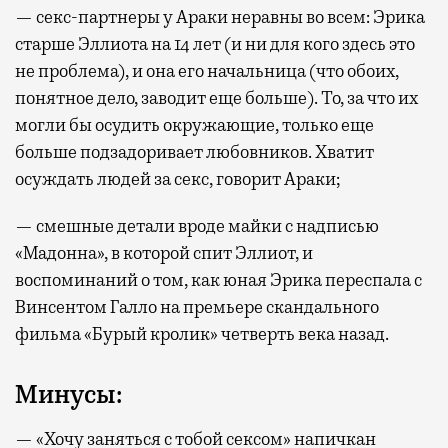
— секс-партнеры у Араки неравны во всем: Эрика
старше Эллиота на 14 лет (и ни для кого здесь это
не проблема), и она его начальница (что обоих,
понятное дело, заводит еще больше). То, за что их
могли бы осудить окружающие, только еще
больше подзадоривает любовников. Хватит
осуждать людей за секс, говорит Араки;
— смешные детали вроде майки с надписью
«Мадонна», в которой спит Эллиот, и
воспоминаний о том, как юная Эрика переспала с
Винсентом Галло на премьере скандального
фильма «Бурый кролик» четверть века назад.
Минусы:
— «Хочу заняться с тобой сексом» напичкан