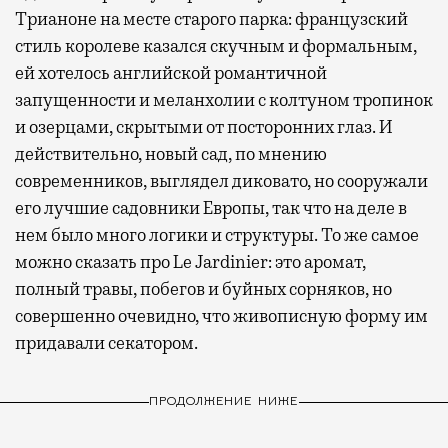
Трианоне на месте старого парка: французский
стиль королеве казался скучным и формальным,
ей хотелось английской романтичной
запущенности и меланхолии с колтуном тропинок
и озерцами, скрытыми от посторонних глаз. И
действительно, новый сад, по мнению
современников, выглядел диковато, но сооружали
его лучшие садовники Европы, так что на деле в
нем было много логики и структуры. То же самое
можно сказать про Le Jardinier: это аромат,
полный травы, побегов и буйных сорняков, но
совершенно очевидно, что живописную форму им
придавали секатором.
ПРОДОЛЖЕНИЕ НИЖЕ