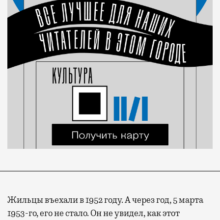
Жильцы въехали в 1952 году. А через год, 5 марта
1953-го, его не стало. Он не увидел, как этот