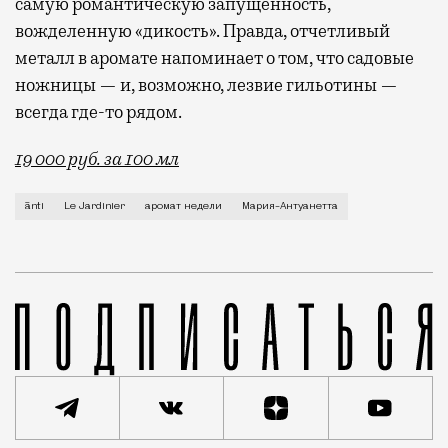
самую романтическую запущенность,
вожделенную «дикость». Правда, отчетливый
металл в аромате напоминает о том, что садовые
ножницы — и, возможно, лезвие гильотины —
всегда где-то рядом.
19 000 руб. за 100 мл
Если попросить знакомого парфманьяка назвать исто
ānti
Le Jardinier
аромат недели
Мария-Антуанетта