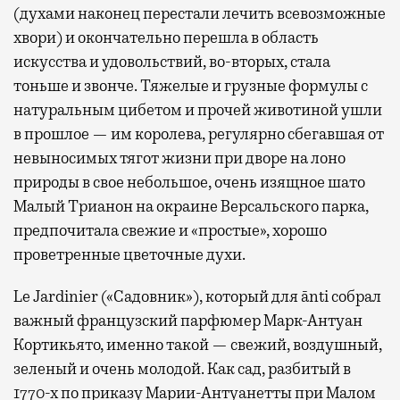
(духами наконец перестали лечить всевозможные
хвори) и окончательно перешла в область
искусства и удовольствий, во-вторых, стала
тоньше и звонче. Тяжелые и грузные формулы с
натуральным цибетом и прочей животиной ушли
в прошлое — им королева, регулярно cбегавшая от
невыносимых тягот жизни при дворе на лоно
природы в свое небольшое, очень изящное шато
Малый Трианон на окраине Версальского парка,
предпочитала свежие и «простые», хорошо
проветренные цветочные духи.
Le Jardinier («Садовник»), который для ānti собрал
важный французский парфюмер Марк-Антуан
Кортикьято, именно такой — свежий, воздушный,
зеленый и очень молодой. Как сад, разбитый в
1770-х по приказу Марии-Антуанетты при Малом