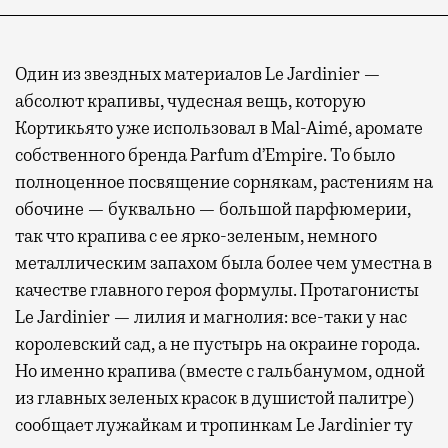
Один из звездных материалов Le Jardinier —
абсолют крапивы, чудесная вещь, которую
Кортикьято уже использовал в Mal-Aimé, аромате
собственного бренда Parfum d’Empire. То было
полноценное посвящение сорнякам, растениям на
обочине — буквально — большой парфюмерии,
так что крапива с ее ярко-зеленым, немного
металлическим запахом была более чем уместна в
качестве главного героя формулы. Протагонисты
Le Jardinier — лилия и магнолия: все-таки у нас
королевский сад, а не пустырь на окраине города.
Но именно крапива (вместе с гальбанумом, одной
из главных зеленых красок в душистой палитре)
сообщает лужайкам и тропинкам Le Jardinier ту