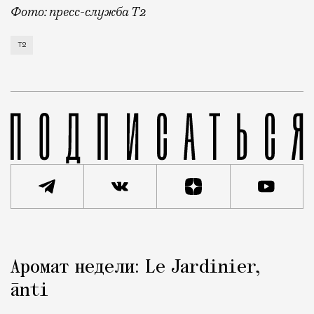
Фото: пресс-служба Т2
Т2 развивает решения для автомобильной отрасли и
Т2
Реклама
Редакция Москвич Mag
Аромат недели: Le Jardinier,
Город
ānti