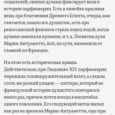
создателей, своими духами фиксирует вехи в
истории парфюмерии. Есть в линейке красивая
вещь про благовония Древнего Египта, откуда, как
считается, пошло все душистое, есть про
ренессансный феномен страха перед водой, когда
духами заменяли купания, и т. д. Посвятив духи
Марии-Антуанетте, ānti, по сути, назначили ее
главной по Франции.
И в этом есть историческая правда.
Действительно, при Людовике XIV парфюмерия
пережила головокружительный взлет, а следом
столь же резкий упадок — паттерн, который во
французской истории душистого повторялся
много раз, причем почти всегда в масштабах
одного поколения. Его следующий виток выпал
как раз на времена Марии-Антуанетты, еще при