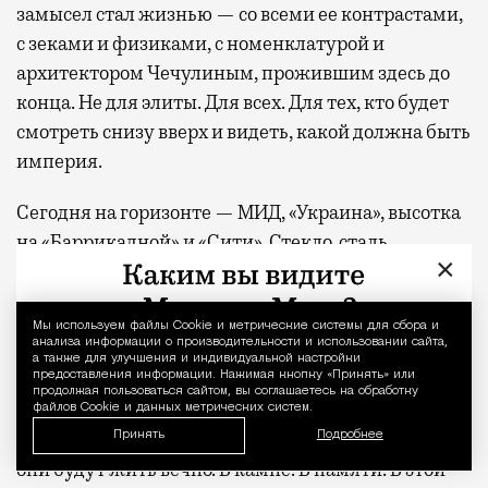
замысел стал жизнью — со всеми ее контрастами,
с зеками и физиками, с номенклатурой и
архитектором Чечулиным, прожившим здесь до
конца. Не для элиты. Для всех. Для тех, кто будет
смотреть снизу вверх и видеть, какой должна быть
империя.
Сегодня на горизонте — МИД, «Украина», высотка
на «Баррикадной» и «Сити». Стекло, сталь,
×
большие деньги. Другая эпоха, другие смыслы.
Что бы он сказал, глядя на этот контраст?
Наверное, усмехнулся бы: «Стекло бьется. Гранит
Мы используем файлы Сookie и метрические системы для сбора и
Уведомление 
анализа информации о производительности и использовании сайта,
— вечен».
а также для улучшения и индивидуальной настройки
предоставления информации. Нажимая кнопку «Принять» или
продолжая пользоваться сайтом, вы соглашаетесь на обработку
Я смотрю на скульптуры — рабочих, колхозниц,
файлов Cookie и данных метрических систем.
студентов — и думаю: он ведь правда верил, что
Принять
Подробнее
они будут жить вечно. В камне. В памяти. В этой