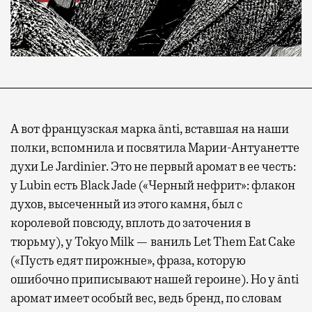
А вот французская марка ānti, вставшая на наши
полки, вспомнила и посвятила Марии-Антуанетте
духи Le Jardinier. Это не первый аромат в ее честь:
у Lubin есть Black Jade («Черный нефрит»: флакон
духов, высеченный из этого камня, был с
королевой повсюду, вплоть до заточения в
тюрьму), у Tokyo Milk — ваниль Let Them Eat Cake
(«Пусть едят пирожные», фраза, которую
ошибочно приписывают нашей героине). Но у ānti
аромат имеет особый вес, ведь бренд, по словам