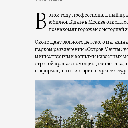
2 мин. чтения
В этом году профессиональный праздник День строителя отмечает 70-летний
юбилей. К дате в Москве открыло
познакомят горожан с историей 
Около Центрального детского магазина 
парком развлечений «Остров Мечты» у
миниатюрными копиями известных мос
стрелой крана с помощью джойстика, а
информацию об истории и архитектурн