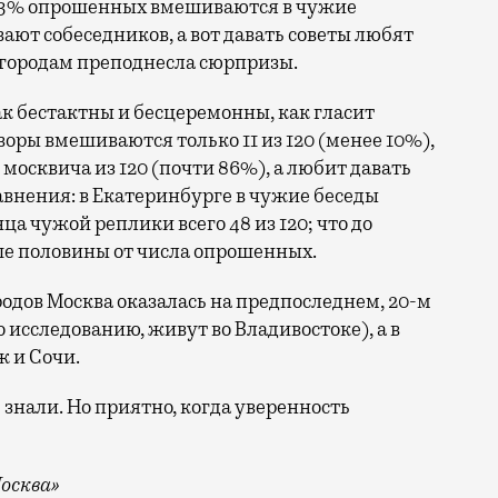
: 23% опрошенных вмешиваются в чужие
ают собеседников, а вот давать советы любят
 городам преподнесла сюрпризы.
ак бестактны и бесцеремонны, как гласит
оры вмешиваются только 11 из 120 (менее 10%),
москвича из 120 (почти 86%), а любит давать
авнения: в Екатеринбурге в чужие беседы
ца чужой реплики всего 48 из 120; что до
ьше половины от числа опрошенных.
родов Москва оказалась на предпоследнем, 20-м
 исследованию, живут во Владивостоке), а в
 и Сочи.
 знали. Но приятно, когда уверенность
осква»