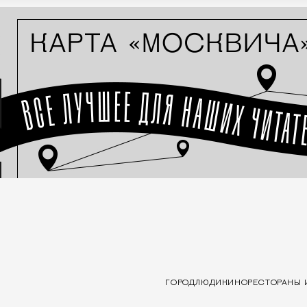
ГОРОД
ЛЮДИ
КИНО
РЕСТОРАНЫ 