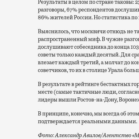
Результаты в целом по стране таковы
разговоры, 67% респондентов дослушив
86% жителей России. Но статистика по
Выяснилось, что москвичи отнюдь не т
распространенный миф. В чужие разгов
дослушивают собеседника до конца 103 
советы только каждый десятый. Для ср
влезает каждый третий, а молчат до кон
советчиков, то их в столице Урала бол
В результате в рейтинге бестактных го
месте (самые тактичные люди, согласно
лидеры вышли Ростов-на-Дону, Воронеж
В принципе, конечно, мы всегда об этом
подтверждается реальными данными.
Фото: Александр Авилов/Агентство «М