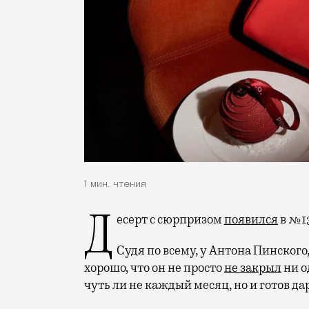
1 мин. чтения
Десерт с сюрпризом
появился
в №13
Судя по всему, у Антона Пинского
хорошо, что он не просто
не закрыл
ни о
чуть ли не каждый месяц, но и готов д