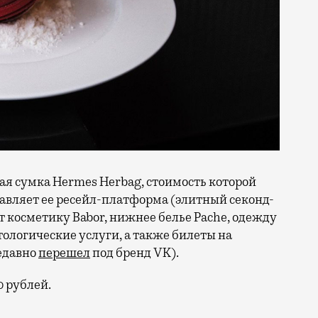
я сумка Hermes Herbag, стоимость которой
тавляет ее ресейл-платформа (элитный секонд-
 косметику Babor, нижнее белье Pache, одежду
тологические услуги, а также билеты на
недавно
перешел
под бренд VK).
0 рублей.