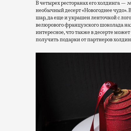
В четырех ресторанах его холдинга — №
необычный десерт «Новогоднее чудо».
шар, да еще и украшен ленточкой с лог
велюрового французского шоколада на
интересное, что также в десерте может
получить подарки от партнеров холдин