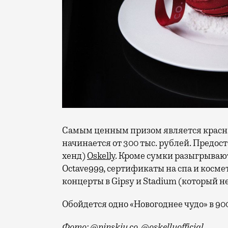
Самым ценным призом является красна
начинается от 300 тыс. рублей. Предос
хенд)
Oskelly
. Кроме сумки разыгрывают
Octave999, сертификаты на спа и косме
концерты в Gipsy и Stadium (который 
Обойдется одно «Новогоднее чудо» в 90
Фото: @pinskiy.co, @oskellyofficial