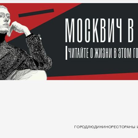
ГОРОД
ЛЮДИ
КИНО
РЕСТОРАНЫ 