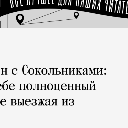
н с Сокольниками:
ебе полноценный
не выезжая из