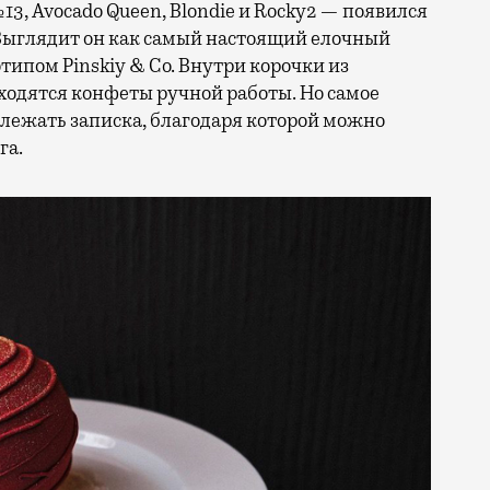
13, Avocado Queen, Blondie и Rocky2 — появился
 Выглядит он как самый настоящий елочный
отипом Pinskiy & Co. Внутри корочки из
ходятся конфеты ручной работы. Но самое
 лежать записка, благодаря которой можно
га.