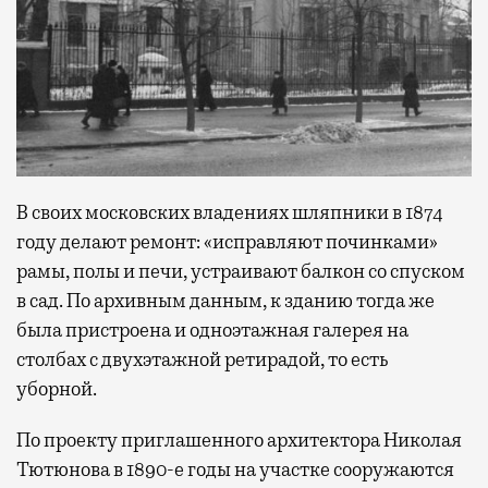
В своих московских владениях шляпники в 1874
году делают ремонт: «исправляют починками»
рамы, полы и печи, устраивают балкон со спуском
в сад. По архивным данным, к зданию тогда же
была пристроена и одноэтажная галерея на
столбах с двухэтажной ретирадой, то есть
уборной.
По проекту приглашенного архитектора Николая
Тютюнова в 1890-е годы на участке сооружаются