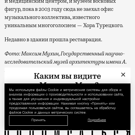
и медицинским центром, и музеем восковых
фигур, пока в 2003 году сюда не заехал офис
музыкального коллектива, известного
уникальным многоголосием — Хора Турецкого.
Недавно в здании прошла реставрация.
Фото: Максим Мухин, Государственный научно-
исследовательский музей архитектуры имени А.
В. Щусева/pasyvu.com, семейный архив Анатолия
×
Забелина/pastvu.com
История каменного строения в Мещанской слободе —
Мы используем файлы Сookie и метрические системы для сбора и
Уведомление 
ампир
Дом недели
модерн
анализа информации о производительности и использовании сайта,
а также для улучшения и индивидуальной настройки
особняк Свечиной — Циммерман — Моргунова
проспект Мира
предоставления информации. Нажимая кнопку «Принять» или
продолжая пользоваться сайтом, вы соглашаетесь на обработку
файлов Cookie и данных метрических систем.
Принять
Подробнее