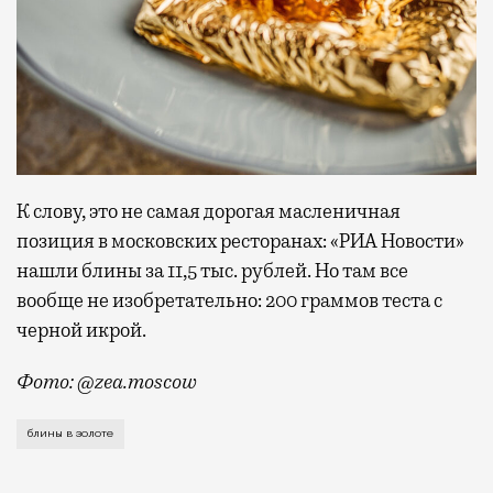
К слову, это не самая дорогая масленичная
позиция в московских ресторанах: «РИА Новости»
нашли блины за 11,5 тыс. рублей. Но там все
вообще не изобретательно: 200 граммов теста с
черной икрой.
Фото: @zea.moscow
Для тех, у кого блины с икрой уже не роскошный ма
блины в золоте