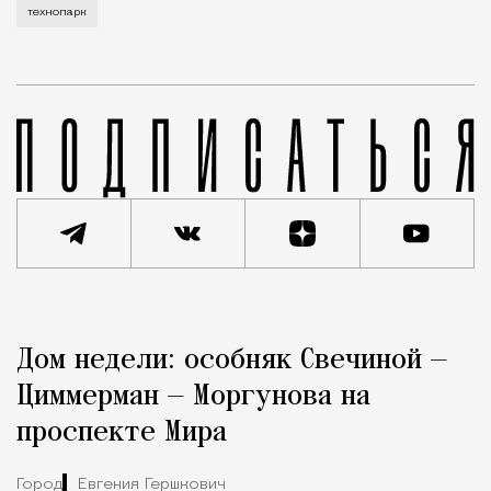
технопарк
Реклама
Редакция Москвич Mag
Дом недели: особняк Свечиной —
Город
Циммерман — Моргунова на
проспекте Мира
Город
Евгения Гершкович