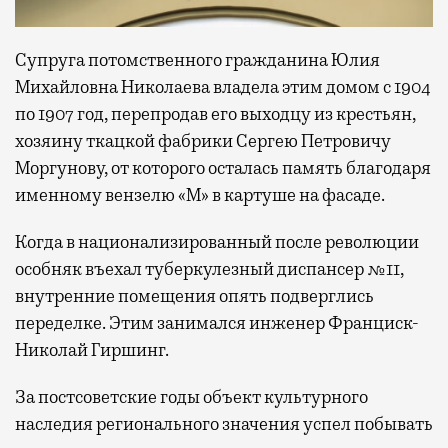
Супруга потомственного гражданина Юлия
Михайловна Николаева владела этим домом с 1904
по 1907 год, перепродав его выходцу из крестьян,
хозяину ткацкой фабрики Сергею Петровичу
Моргунову, от которого осталась память благодаря
именному вензелю «М» в картуше на фасаде.
Когда в национализированный после революции
особняк въехал туберкулезный диспансер №11,
внутренние помещения опять подверглись
переделке. Этим занимался инженер Франциск-
Николай Гиршинг.
За постсоветские годы объект культурного
наследия регионального значения успел побывать