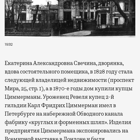
1932
Екатерина Александровна Свечина, дворянка,
вдова состоятельного помещика, в 1828 году стала
следующей владелицей недвижимости (проспект
Мира, 25, стр. 1), а в 1870-е годы дом купили купцы
Циммерманы. Уроженец Ревеля купец 2-й
гильдии Карл Фридрих Циммерман имел в
Петербурге на набережной Обводного канала
фабрику «круглых и форменных шляп». Изделия
предприятия Циммермана экспонировались на
Всемирной выставке в Лондоне и были