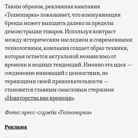
Таким образом, рекламная кампания
«Технопарка» показывает, что коммуникация
бренда может выходить далеко за пределы
демонстрации товаров. Используя контраст
между историческим наследием и современными
технологиями, компания создает образ техники,
которая остается актуальной независимо от
времени и модных тенденций. Именно эта идея —
соединение инноваций с ценностями, не
теряющими своей привлекательности —
становится главным смысловым стержнем
«Новаторства вне времени»
.
Фото: пресс-служба «Технопарка»
Рекламные кампании техники редко выходят за рамк
Реклама