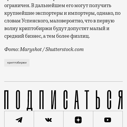
ограничен. В дальнейшем его могут получить
крупнейшие экспортеры и импортеры, однако, по
словам Успенского, маловероятно, что в первую
волну криптобиржи будут допустят
малый и
средний бизнес, а тем более физлиц.
Фото: Maryshot / Shutterstock.com
После ухода крупнейшей мировой криптовалютной би
криптобиржи