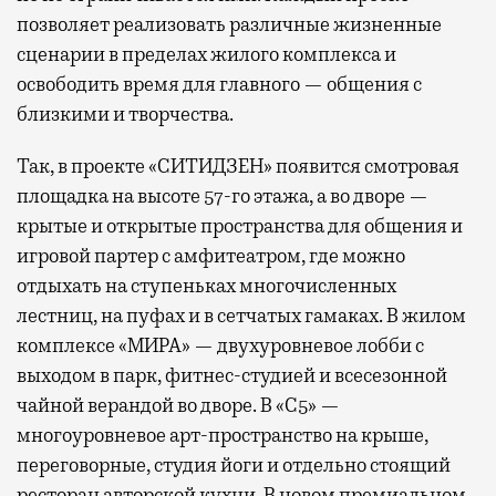
позволяет реализовать различные жизненные
сценарии в пределах жилого комплекса и
освободить время для главного — общения с
близкими и творчества.
Так, в проекте «СИТИДЗЕН» появится смотровая
площадка на высоте 57-го этажа, а во дворе —
крытые и открытые пространства для общения и
игровой партер с амфитеатром, где можно
отдыхать на ступеньках многочисленных
лестниц, на пуфах и в сетчатых гамаках. В жилом
комплексе «МИРА» — двухуровневое лобби с
выходом в парк, фитнес-студией и всесезонной
чайной верандой во дворе. В «С5» —
многоуровневое арт-пространство на крыше,
переговорные, студия йоги и отдельно стоящий
ресторан авторской кухни. В новом премиальном