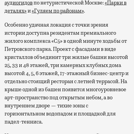
аудиогидов
по нетуристической Москве:
«Парки в
деталях»
и
«Гуляем по районам»
.
Особенно удачная локация с точки зрения
истории доступна резидентам премиального
жилого комплекса «С5»
в одной минуте ходьбы от
Петровского парка. Проект с фасадами в виде
кристаллов объединит три жилые башни высотой
25, 33 и 48 этажей, три камерных клубных дома
высотой 4, 5, 6 этажей, 17-этажный бизнес-центр и
отдельно стоящий ресторан с летней террасой. На
крыше одной из башен появится многоуровневое
арт-пространство под открытым небом, а во
внутреннем дворе — тихие зоны с
горизонтальном водопадом и площадкой для
падел-тенниса.