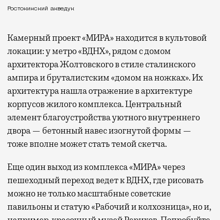
Ростокинский акведук
Камерный проект «МИРА» находится в культовой
локации: у метро «ВДНХ», рядом с домом
архитектора Жолтовского в стиле сталинского
ампира и бруталистским «домом на ножках». Их
архитектура нашла отражение в архитектуре
корпусов жилого комплекса. Центральный
элемент благоустройства уютного внутреннего
двора — бетонный навес изогнутой формы —
тоже вполне может стать темой скетча.
Еще один выход из комплекса «МИРА» через
пешеходный переход ведет к ВДНХ, где рисовать
можно не только масштабные советские
павильоны и статую «Рабочий и колхозница», но и,
например, красочный музей Рерихов. Попробуйте