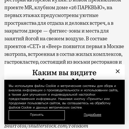
проекте MR, клубном доме «26 ПАРКВЬЮ», на
первых этажах предусмотрены уютные
пространства для отдыха и деловых встреч, а в
закрытом дворе — фитнес-зоны и места для
занятий йогой на свежем воздухе. В составе
проектов «СЕТ» и «Веер»
появится
первая в Москве
экотропа, встроенная в состав жилых комплексов,
гастрокластер, состоящий из восьми ресторанов и
×
20 фуд-корнеров, а также спортивный комплекс с
бассейном.
Мы используем файлы Сookie и метрические системы для сбора и
Уведомление 
* По данным опроса MR Analytics
анализа информации о производительности и использовании сайта,
а также для улучшения и индивидуальной настройки
предоставления информации. Нажимая кнопку «Принять» или
** Заглавное фото — парк «Дубки»
продолжая пользоваться сайтом, вы соглашаетесь на обработку
файлов Cookie и данных метрических систем.
Принять
Подробнее
Фото: пресс-служба MR Group,
BearFotos
/shutterstock.com/Fotodom