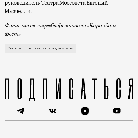
руководитель Театра Моссовета Евгений
Марчелли.
Фото: пресс-служба фестиваля «Карандаш-
фест»
В минувший уикенд маленькая Старица в Тверской об
Старица
фестиваль «Карандаш-фест»