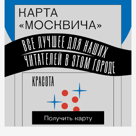
Город