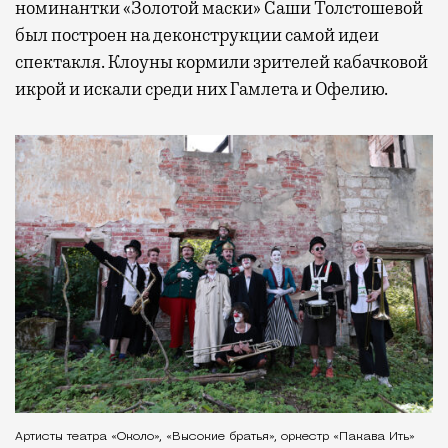
номинантки «Золотой маски» Саши Толстошевой
был построен на деконструкции самой идеи
спектакля. Клоуны кормили зрителей кабачковой
икрой и искали среди них Гамлета и Офелию.
Артисты театра «Около», «Высокие братья», оркестр «Пакава Ить»