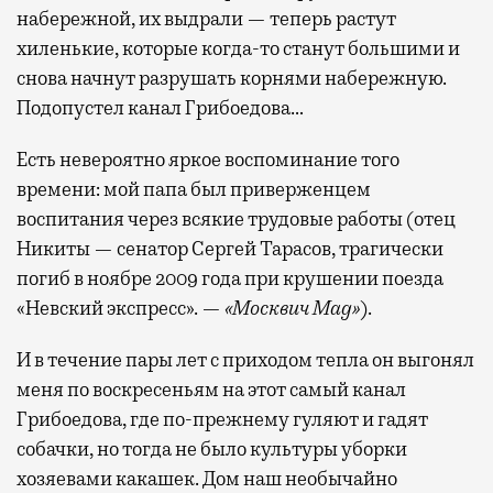
набережной, их выдрали — теперь растут
хиленькие, которые когда-то станут большими и
снова начнут разрушать корнями набережную.
Подопустел канал Грибоедова…
Есть невероятно яркое воспоминание того
времени: мой папа был приверженцем
воспитания через всякие трудовые работы (отец
Никиты — сенатор Сергей Тарасов, трагически
погиб в ноябре 2009 года при крушении поезда
«Невский экспресс». —
«Москвич Mag»
).
И в течение пары лет с приходом тепла он выгонял
меня по воскресеньям на этот самый канал
Грибоедова, где по-прежнему гуляют и гадят
собачки, но тогда не было культуры уборки
хозяевами какашек. Дом наш необычайно