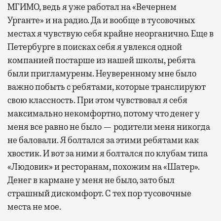
МГИМО, ведь я уже работал на «Вечернем
Урганте» и на радио. Да и вообще в тусовочных
местах я чувствую себя крайне неорганично. Еще в
Петербурге в поисках себя я увлекся одной
компанией постарше из нашей школы, ребята
были пригламурены. Неуверенному мне было
важно побыть с ребятами, которые транслируют
свою классность. При этом чувствовал я себя
максимально некомфортно, потому что денег у
меня все равно не было — родители меня никогда
не баловали. Я болтался за этими ребятами как
хвостик. И вот за ними я болтался по клубам типа
«Людовик» и ресторанам, похожим на «Шатер».
Денег в кармане у меня не было, зато был
страшный дискомфорт. С тех пор тусовочные
места не мое.