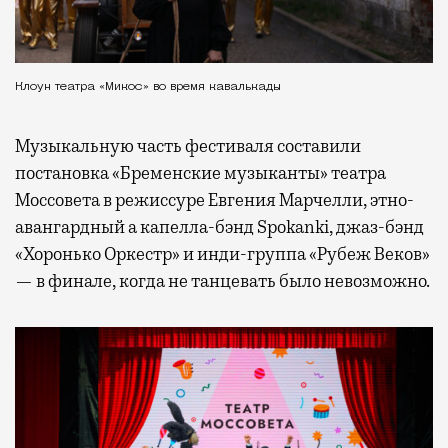
Клоун театра «Микос» во время кавалькады
Музыкальную часть фестиваля составили
постановка «Бременские музыканты» театра
Моссовета в режиссуре Евгения Марчелли, этно-
авангардный а капелла-бэнд Spokanki, джаз-бэнд
«Хоронько Оркестр» и инди-группа «Рубеж Веков»
— в финале, когда не танцевать было невозможно.