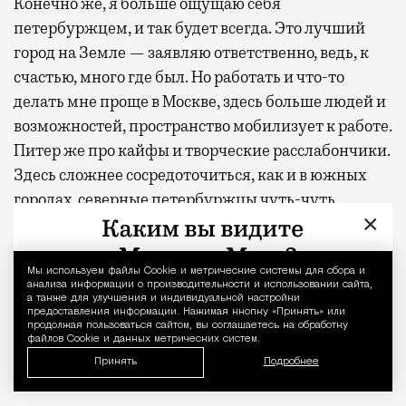
Конечно же, я больше ощущаю себя
петербуржцем, и так будет всегда. Это лучший
город на Земле — заявляю ответственно, ведь, к
счастью, много где был. Но работать и что-то
делать мне проще в Москве, здесь больше людей и
возможностей, пространство мобилизует к работе.
Питер же про кайфы и творческие расслабончики.
Здесь сложнее сосредоточиться, как и в южных
городах, северные петербуржцы чуть-чуть
×
ленивее.
Петербуржцы более душевные и
Мы используем файлы Сookie и метрические системы для сбора и
Уведомление 
анализа информации о производительности и использовании сайта,
интеллигентные. В Москве этого нет, москвичи
а также для улучшения и индивидуальной настройки
деловые и шустрые, более коммерческие. Хотя я и
предоставления информации. Нажимая кнопку «Принять» или
продолжая пользоваться сайтом, вы соглашаетесь на обработку
петербуржец, но директора театра выбирали все-
файлов Cookie и данных метрических систем.
таки не по прописке, а по иным параметрам.
Принять
Подробнее