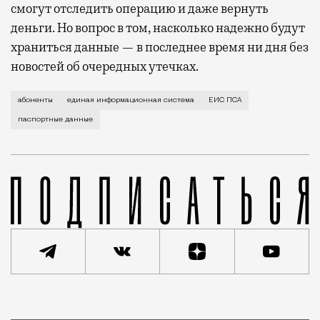
смогут отследить операцию и даже вернуть
деньги. Но вопрос в том, насколько надежно будут
храниться данные — в последнее время ни дня без
новостей об очередных утечках.
Законопроект был принят в первом чтении еще в 201
абоненты
единая информационная система
ЕИС ПСА
паспортные данные
Статья
Редакция Москвич Mag