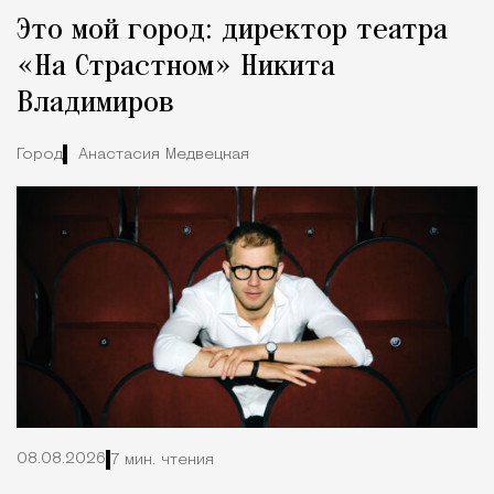
Реклама
Редакция Москвич Mag
Это мой город: директор театра
Город
«На Страстном» Никита
Владимиров
Город
Анастасия Медвецкая
08.08.2026
7 мин. чтения