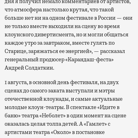
дня я получил немало комментариев от артистов,
что атмосфера настолько крутая, что такой
больше нет ни на одном фестивале в России — они
не только вместе выходили на сцену во время
клоунского дивертисмента, но и могли общаться
каждое утро за завтраком, вместе гулять по
Старице, заряжаться ее энергией», — рассказал
генеральный продюсер «Карандаш-феста»
Андрей Солдаткин.
1 августа, в основной день фестиваля, на двух
сценах до самого заката выступали и мэтры
отечественной клоунады, и самые актуальные
молодые клоун-театры. В спектакле «Идите в
баню» театра «Неболет» в один момент на сцене
оказалась целая толпа детей. А «Гамлет» с
артистами театра «Около» в постановке