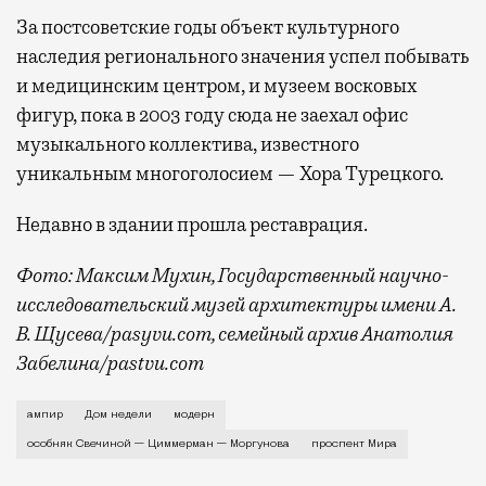
За постсоветские годы объект культурного
наследия регионального значения успел побывать
и медицинским центром, и музеем восковых
фигур, пока в 2003 году сюда не заехал офис
музыкального коллектива, известного
уникальным многоголосием — Хора Турецкого.
Недавно в здании прошла реставрация.
Фото: Максим Мухин, Государственный научно-
исследовательский музей архитектуры имени А.
В. Щусева/pasyvu.com, семейный архив Анатолия
Забелина/pastvu.com
История каменного строения в Мещанской слободе —
ампир
Дом недели
модерн
особняк Свечиной — Циммерман — Моргунова
проспект Мира