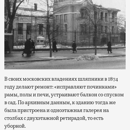
В своих московских владениях шляпники в 1874
году делают ремонт: «исправляют починками»
рамы, полы и печи, устраивают балкон со спуском
в сад. По архивным данным, к зданию тогда же
была пристроена и одноэтажная галерея на
столбах с двухэтажной ретирадой, то есть
уборной.