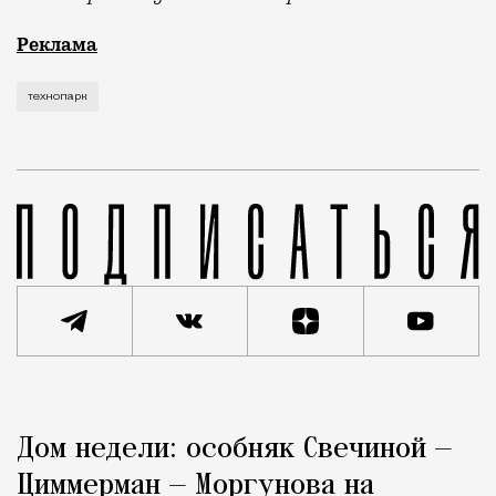
Рекламные кампании техники редко выходят за рамк
Реклама
технопарк
Реклама
Редакция Москвич Mag
Дом недели: особняк Свечиной —
Город
Циммерман — Моргунова на