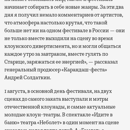
начинает собирать в себе новые жанры. За эти два
дня я получил немало комментариев от артистов,
что атмосфера настолько крутая, что такой
больше нет ни на одном фестивале в России — они
не только вместе выходили на сцену во время
клоунского дивертисмента, но и могли общаться
каждое утро за завтраком, вместе гулять по
Старице, заряжаться ее энергией», — рассказал
генеральный продюсер «Карандаш-феста»
Андрей Солдаткин.
1 августа, в основной день фестиваля, на двух
сценах до самого заката выступали и мэтры
отечественной клоунады, и самые актуальные
молодые клоун-театры. В спектакле «Идите в
баню» театра «Неболет» в один момент на сцене