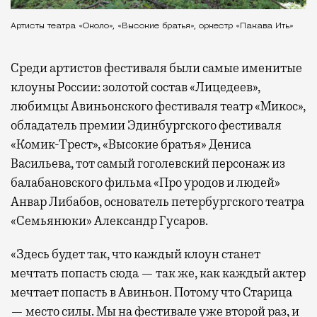
Артисты театра «Около», «Высокие братья», оркестр «Пакава Ить»
Среди артистов фестиваля были самые именитые
клоуны России: золотой состав «Лицедеев»,
любимцы Авиньонского фестиваля театр «Микос»,
обладатель премии Эдинбургского фестиваля
«Комик-Трест», «Высокие братья» Дениса
Васильева, тот самый гоголевский персонаж из
балабановского фильма «Про уродов и людей»
Анвар Либабов, основатель петербургского театра
«Семьянюки» Александр Гусаров.
«Здесь будет так, что каждый клоун станет
мечтать попасть сюда — так же, как каждый актер
мечтает попасть в Авиньон. Потому что Старица
— место силы. Мы на фестивале уже второй раз, и