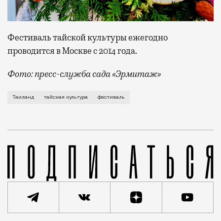
Фестиваль тайской культуры ежегодно
проводится в Москве с 2014 года.
Фото: пресс-служба сада «Эрмитаж»
В фестивале примут участие творческие коллективы 
Таиланд
тайская культура
фестиваль