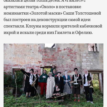
оказалась целая толпа детей. А «Гамлет» с
артистами театра «Около» в постановке
номинантки «Золотой маски» Саши Толстошевой
был построен на деконструкции самой идеи
спектакля. Клоуны кормили зрителей кабачковой
икрой и искали среди них Гамлета и Офелию.