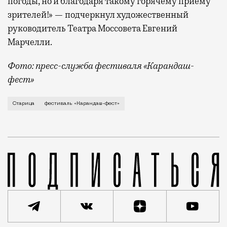
погоды, но и благодаря такому горячему приему
зрителей!» — подчеркнул художественный
руководитель Театра Моссовета Евгений
Марчелли.
Фото: пресс-служба фестиваля «Карандаш-
фест»
В минувший уикенд маленькая Старица в Тверской об
Старица
фестиваль «Карандаш-фест»