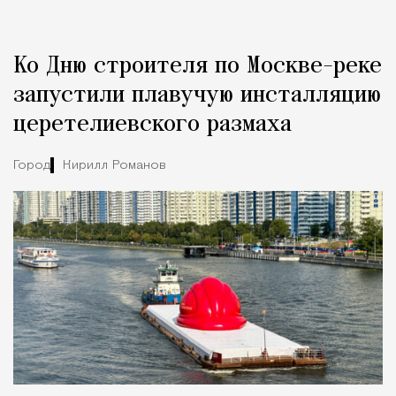
Реклама
Редакция Москвич Mag
Ко Дню строителя по Москве-реке
Город
запустили плавучую инсталляцию
церетелиевского размаха
Город
Кирилл Романов