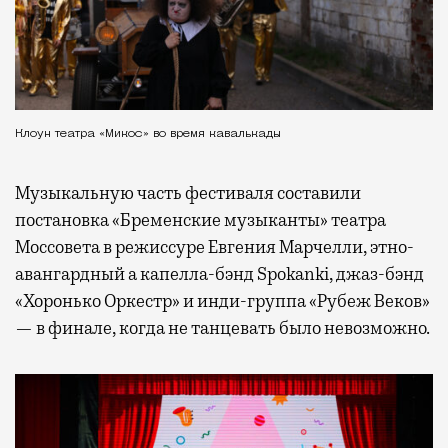
Клоун театра «Микос» во время кавалькады
Музыкальную часть фестиваля составили
постановка «Бременские музыканты» театра
Моссовета в режиссуре Евгения Марчелли, этно-
авангардный а капелла-бэнд Spokanki, джаз-бэнд
«Хоронько Оркестр» и инди-группа «Рубеж Веков»
— в финале, когда не танцевать было невозможно.