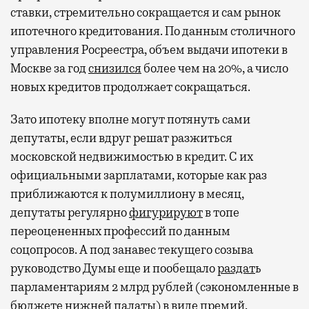
ставки, стремительно сокращается и сам рынок
ипотечного кредитования. По данным столичного
управления Росреестра, объем выдачи ипотеки в
Москве за год
снизился
более чем на 20%, а число
новых кредитов продолжает сокращаться.
Зато ипотеку вполне могут потянуть сами
депутаты, если вдруг решат разжиться
московской недвижимостью в кредит. С их
официальными зарплатами, которые как раз
приближаются к полумиллиону в месяц,
депутаты регулярно
фигурируют
в топе
переоцененных профессий по данным
соцопросов. А под занавес текущего созыва
руководство Думы еще и пообещало
раздат
ь
парламентариям 2 млрд рублей (сэкономленные в
бюджете нижней палаты) в виде премий.