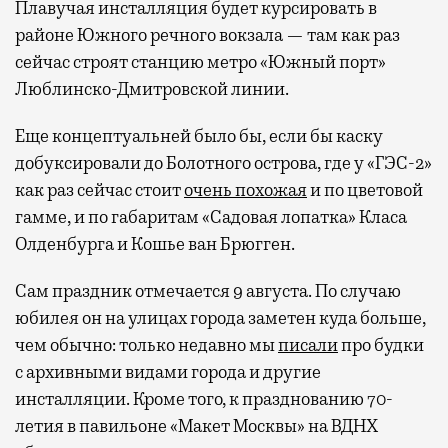
Плавучая инсталляция будет курсировать в
районе Южного речного вокзала — там как раз
сейчас строят станцию метро «Южный порт»
Люблинско-Дмитровской линии.
Еще концептуальней было бы, если бы каску
добуксировали до Болотного острова, где у «ГЭС-2»
как раз сейчас стоит
очень похожая
и по цветовой
гамме, и по габаритам «Садовая лопатка» Класа
Олденбурга и Кошье ван Брюгген.
Сам праздник отмечается 9 августа. По случаю
юбилея он на улицах города заметен куда больше,
чем обычно: только недавно мы
писали
про будки
с архивными видами города и другие
инсталляции. Кроме того, к празднованию 70-
летия в павильоне «Макет Москвы» на ВДНХ