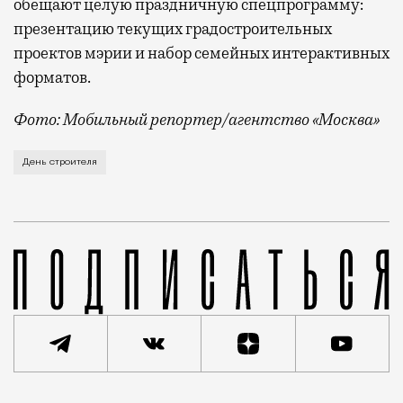
обещают целую праздничную спецпрограмму:
презентацию текущих градостроительных
проектов мэрии и набор семейных интерактивных
форматов.
Фото: Мобильный репортер/агентство «Москва»
Это каска в фирменных цветах департамента строит
День строителя